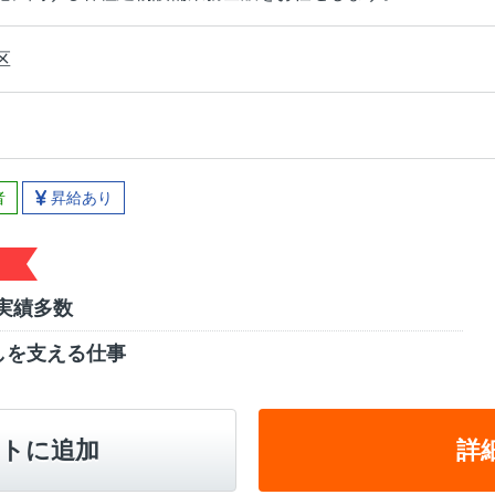
区
者
昇給あり
用実績多数
しを支える仕事
トに追加
詳