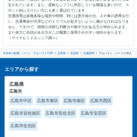
宝されています。また、柔軟なシフトに対応している職場も多いので、ス
ポット的に入りたい方にも多く選ばれています。
交通誘導は多種多様な場所や時間、時には悪天候の元、人や車の誘導を行
い、交通事故や渋滞などのトラブルが起きないように働かなければなりま
せん。ですので、咄嗟の冷静な判断力や集中力がある方が求められます。
また体力に自信がある方がこの職業に採用されやすい傾向があります。
（マイナビミドルシニア調べ）
中高年の転職・パート・アルバイトTOP
広島県
安芸郡
交通誘導
アルバイト・パートの求人
エリアから探す
広島県
広島市
広島市中区
広島市東区
広島市南区
広島市西区
広島市安佐南区
広島市安佐北区
広島市安芸区
広島市佐伯区