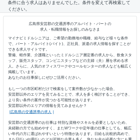
条件に合う求人はありませんでした。条件を変えて再検索して
ください。
広島県安芸郡の交通誘導のアルバイト・パートの
求人・転職情報をお探しのみなさま
マイナビミドルシニアは、ご希望の勤務地や職種、給与など様々な条件
で、パート・アルバイト(バイト)、正社員、派遣の求人情報を探すことが
できる求人サイトです。
警備、軽作業、介護職といったミドルシニア層定番の求人から、飲食スタ
ッフ、販売スタッフ、コンビニスタッフなどの主婦（夫）層を求める求
人。さらに、人気のオフィスワークやコールセンターの求人なども幅広く
掲載しています。
あなたのお仕事探しにぜひご活用ください。
もし一つの市区町村だけで検索をして案件数が少なかった場合、
安芸郡以外のエリアを見てみることで、求人を多く検討することができ、
より良い条件の案件が見つかる可能性があります。
安芸郡以外のエリアの情報を見てみませんか？
広島県の交通誘導の求人
安芸郡の交通誘導のお仕事は 特別な資格やスキルを必要としないため、
未経験の方でも始めやすく、またWワークや定年後の仕事としても、幅広
い年代の方に選ばれやすいという特徴があります。日給も比較的高めで、
また日払いや週払いなどが可能な企業も多く、急なお金が必要な方にも重