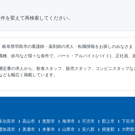
条件を変えて再検索してください。
岐阜県羽島市の看護師・薬剤師の
求人・転職情報をお探しのみなさま
職種、給与など様々な条件で、パート・アルバイト(バイト)、正社員、
層定番の求人から、飲食スタッフ、販売スタッフ、コンビニスタッフな
なども幅広く掲載しています。
多治見市
高山市
恵那市
海津市
可児市
郡上市
下呂市
濃加茂市
美濃市
本巣市
山県市
安八郡
揖斐郡
大野郡