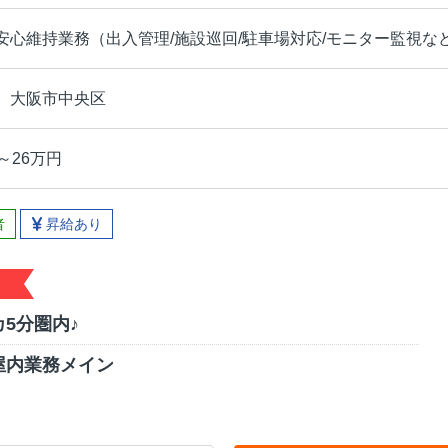
安心維持業務（出入管理/施設巡回/駐車場対応/モニター監視な
、大阪市中央区
～26万円
者
昇給あり
5分圏内♪
屋内業務メイン