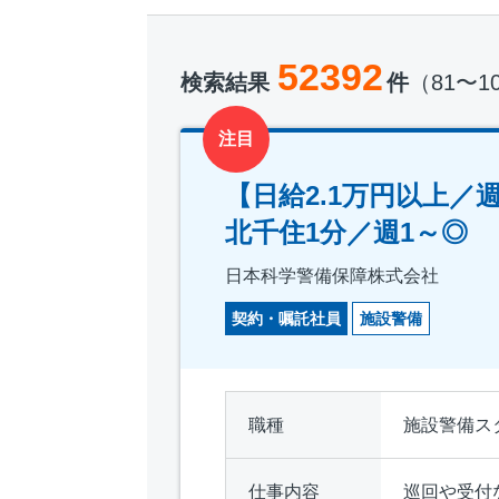
52392
検索結果
件
（81〜1
注目
【日給2.1万円以上
北千住1分／週1～◎
日本科学警備保障株式会社
契約・嘱託社員
施設警備
職種
施設警備ス
仕事内容
巡回や受付