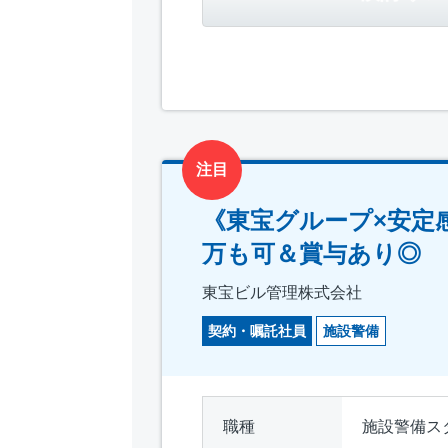
注目
《東宝グループ×安定
万も可＆賞与あり◎
東宝ビル管理株式会社
契約・嘱託社員
施設警備
職種
施設警備ス