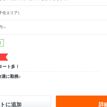
千住エリア）
0円～
者
タート多！
適に勤務♪
トに追加
詳