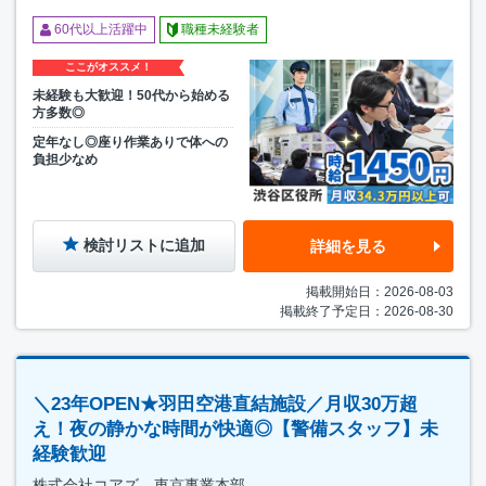
60代以上活躍中
職種未経験者
ここがオススメ！
未経験も大歓迎！50代から始める
方多数◎
定年なし◎座り作業ありで体への
負担少なめ
検討リストに追加
詳細を見る
掲載開始日：2026-08-03
掲載終了予定日：2026-08-30
＼23年OPEN★羽田空港直結施設／月収30万超
え！夜の静かな時間が快適◎【警備スタッフ】未
経験歓迎
株式会社コアズ 東京事業本部