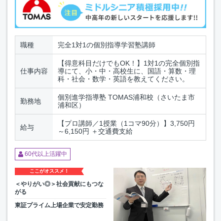
職種
完全1対1の個別指導学習塾講師
【得意科目だけでもOK！】1対1の完全個別指
仕事内容
導にて、小・中・高校生に、国語・算数・理
科・社会・数学・英語を教えてください。
個別進学指導塾 TOMAS浦和校（さいたま市
勤務地
浦和区）
【プロ講師／1授業（1コマ90分）】3,750円
給与
～6,150円 ＋交通費支給
60代以上活躍中
ここがオススメ！
＜やりがい◎＞社会貢献にもつな
がる
東証プライム上場企業で安定勤務