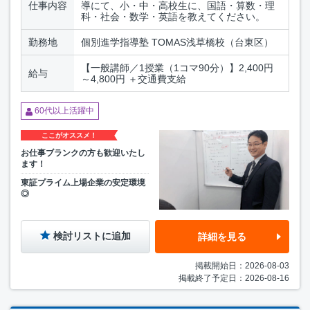
仕事内容
導にて、小・中・高校生に、国語・算数・理
科・社会・数学・英語を教えてください。
勤務地
個別進学指導塾 TOMAS浅草橋校（台東区）
【一般講師／1授業（1コマ90分）】2,400円
給与
～4,800円 ＋交通費支給
60代以上活躍中
ここがオススメ！
お仕事ブランクの方も歓迎いたし
ます！
東証プライム上場企業の安定環境
◎
検討リストに追加
詳細を見る
掲載開始日：2026-08-03
掲載終了予定日：2026-08-16