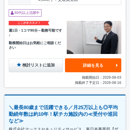
60代以上活躍中
ここがオススメ！
週1日・1コマ90分～勤務可能です
♪
勤務開始日はお気軽にご相談くだ
さい
検討リストに追加
詳細を見る
掲載開始日：2026-08-03
掲載終了予定日：2026-08-16
＼最長80歳まで活躍できる／月25万以上も◎平均
勤続年数は約10年！駅チカ施設内の≪受付や巡回
など≫
株式会社マックスセキュリティサービス 東日本事業部【ザ