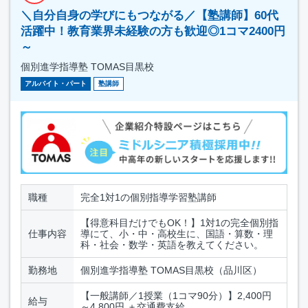
＼自分自身の学びにもつながる／【塾講師】60代
活躍中！教育業界未経験の方も歓迎◎1コマ2400円
～
個別進学指導塾 TOMAS目黒校
アルバイト・パート
塾講師
職種
完全1対1の個別指導学習塾講師
【得意科目だけでもOK！】1対1の完全個別指
仕事内容
導にて、小・中・高校生に、国語・算数・理
科・社会・数学・英語を教えてください。
勤務地
個別進学指導塾 TOMAS目黒校（品川区）
【一般講師／1授業（1コマ90分）】2,400円
給与
～4,800円 ＋交通費支給