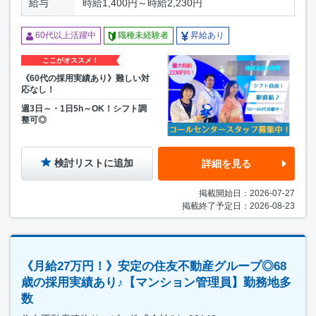
給与
時給1,400円～時給2,230円
60代以上活躍中
職種未経験者
昇給あり
ここがオススメ！
《60代の採用実績あり》難しい対
応なし！
週3日～・1日5h～OK！シフト調
整可◎
検討リストに追加
詳細を見る
掲載開始日：2026-07-27
掲載終了予定日：2026-08-23
《月給27万円！》安定の住友不動産グループ◎68
歳の採用実績あり♪【マンション管理員】勤務地多
数