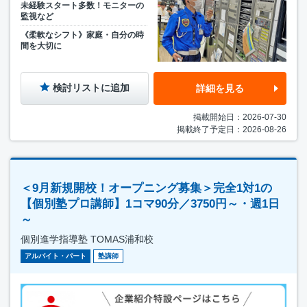
未経験スタート多数！モニターの
監視など
《柔軟なシフト》家庭・自分の時
間を大切に
検討リストに追加
詳細を見る
掲載開始日：2026-07-30
掲載終了予定日：2026-08-26
＜9月新規開校！オープニング募集＞完全1対1の
【個別塾プロ講師】1コマ90分／3750円～・週1日
～
個別進学指導塾 TOMAS浦和校
アルバイト・パート
塾講師