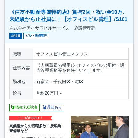
《住友不動産専属特約店》賞与2回・祝い金10万♪
未経験から正社員に！【オフィスビル管理】/S101
株式会社アイザワビルサービス 施設管理部
正社員
ビル・設備管理
職種
オフィスビル管理スタッフ
《人柄重視の採用♪》オフィスビルの受付・設
仕事内容
備管理業務等をお任せいたします。
勤務地
新宿区・千代田区・港区
給与
月給26万円～
職種未経験者
昇給あり
ここがオススメ！
異業種からの転職多数！接客業・
警備業など