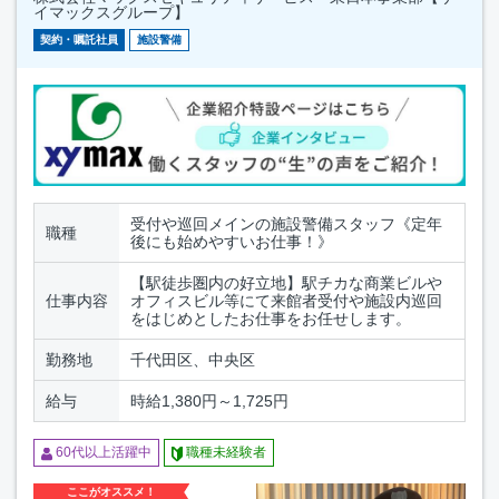
イマックスグループ】
契約・嘱託社員
施設警備
受付や巡回メインの施設警備スタッフ《定年
職種
後にも始めやすいお仕事！》
【駅徒歩圏内の好立地】駅チカな商業ビルや
仕事内容
オフィスビル等にて来館者受付や施設内巡回
をはじめとしたお仕事をお任せします。
勤務地
千代田区、中央区
給与
時給1,380円～1,725円
60代以上活躍中
職種未経験者
ここがオススメ！