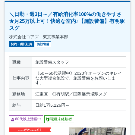
＼日勤・週3日～／有給消化率100%の働きやすさ
★月25万以上可！快適な室内♪【施設警備】有明駅
スグ
株式会社コアズ 東京事業本部
契約・嘱託社員
施設警備
職種
施設警備スタッフ
《50～60代活躍中》2020年オープンのキレイ
仕事内容
な大型複合施設で、施設警備をお願いしま
す。
勤務地
江東区 ◎有明駅／国際展示場駅スグ
給与
日給1万5,226円～
60代以上活躍中
職種未経験者
ここがオススメ！