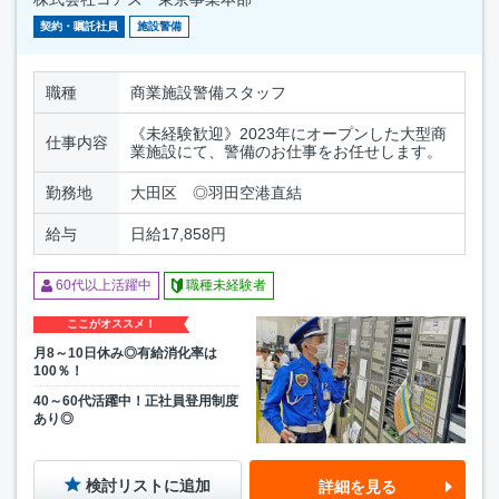
契約・嘱託社員
施設警備
職種
商業施設警備スタッフ
《未経験歓迎》2023年にオープンした大型商
仕事内容
業施設にて、警備のお仕事をお任せします。
勤務地
大田区 ◎羽田空港直結
給与
日給17,858円
60代以上活躍中
職種未経験者
ここがオススメ！
月8～10日休み◎有給消化率は
100％！
40～60代活躍中！正社員登用制度
あり◎
検討リストに追加
詳細を見る