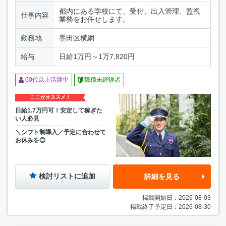
都内にある学校にて、受付、出入管理、監視
仕事内容
業務をお任せします。
勤務地
墨田区横網
給与
日給1万円～1万7,820円
60代以上活躍中
職種未経験者
ここがオススメ！
日給1.7万円可！安定して稼ぎた
い人必見
＼シフト制導入／予定に合わせて
お休みを◎
検討リストに追加
詳細を見る
掲載開始日：2026-08-03
掲載終了予定日：2026-08-30