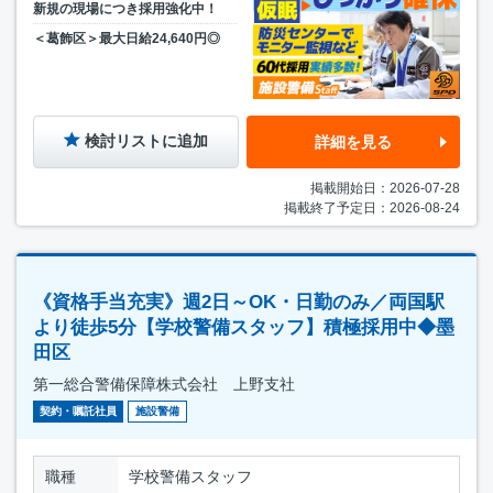
新規の現場につき採用強化中！
＜葛飾区＞最大日給24,640円◎
検討リストに追加
詳細を見る
掲載開始日：2026-07-28
掲載終了予定日：2026-08-24
《資格手当充実》週2日～OK・日勤のみ／両国駅
より徒歩5分【学校警備スタッフ】積極採用中◆墨
田区
第一総合警備保障株式会社 上野支社
契約・嘱託社員
施設警備
職種
学校警備スタッフ