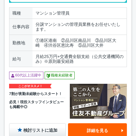
職種
マンション管理員
分譲マンションの管理員業務をお任せいたし
仕事内容
ます。
①港区港南 ②品川区南品川 ③品川区大
勤務地
崎 ④渋谷区恵比寿 ⑤品川区大井
月給25万円+交通費全額支給（公共交通機関の
給与
み）※原則最安経路
60代以上活躍中
職種未経験者
ここがオススメ！
7割が夜勤未経験からスタート！
必見！現役スタッフインタビュー
も掲載中◎
検討リストに追加
詳細を見る