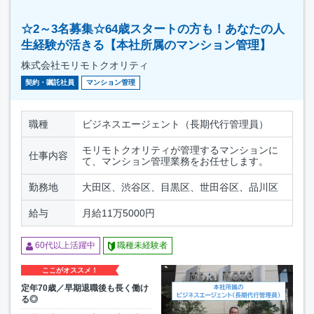
☆2～3名募集☆64歳スタートの方も！あなたの人
生経験が活きる【本社所属のマンション管理】
株式会社モリモトクオリティ
契約・嘱託社員
マンション管理
職種
ビジネスエージェント（長期代行管理員）
モリモトクオリティが管理するマンションに
仕事内容
て、マンション管理業務をお任せします。
勤務地
大田区、渋谷区、目黒区、世田谷区、品川区
給与
月給11万5000円
60代以上活躍中
職種未経験者
ここがオススメ！
定年70歳／早期退職後も長く働け
る◎