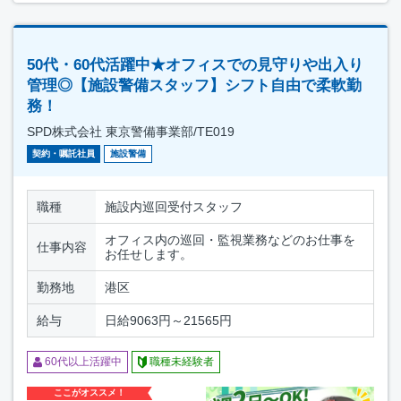
50代・60代活躍中★オフィスでの見守りや出入り
管理◎【施設警備スタッフ】シフト自由で柔軟勤
務！
SPD株式会社 東京警備事業部/TE019
契約・嘱託社員
施設警備
職種
施設内巡回受付スタッフ
オフィス内の巡回・監視業務などのお仕事を
仕事内容
お任せします。
勤務地
港区
給与
日給9063円～21565円
60代以上活躍中
職種未経験者
ここがオススメ！