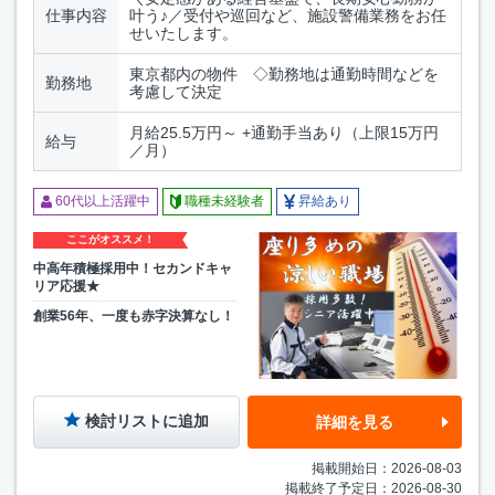
仕事内容
叶う♪／受付や巡回など、施設警備業務をお任
せいたします。
東京都内の物件 ◇勤務地は通勤時間などを
勤務地
考慮して決定
月給25.5万円～ +通勤手当あり（上限15万円
給与
／月）
60代以上活躍中
職種未経験者
昇給あり
ここがオススメ！
中高年積極採用中！セカンドキャ
リア応援★
創業56年、一度も赤字決算なし！
検討リストに追加
詳細を見る
掲載開始日：2026-08-03
掲載終了予定日：2026-08-30