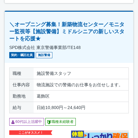
＼オープニング募集！新築物流センター／モニタ
ー監視等【施設警備】ミドルシニアの新しいスタ
ートを応援★
SPD株式会社 東京警備事業部/TE148
契約・嘱託社員
施設警備
職種
施設警備スタッフ
仕事内容
物流施設での警備のお仕事をお任せします。
勤務地
葛飾区
給与
日給10,800円～24,640円
60代以上活躍中
職種未経験者
ここがオススメ！