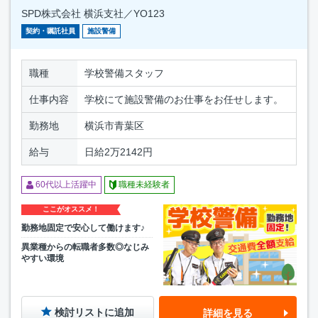
SPD株式会社 横浜支社／YO123
契約・嘱託社員
施設警備
職種
学校警備スタッフ
仕事内容
学校にて施設警備のお仕事をお任せします。
勤務地
横浜市青葉区
給与
日給2万2142円
60代以上活躍中
職種未経験者
ここがオススメ！
勤務地固定で安心して働けます♪
異業種からの転職者多数◎なじみ
やすい環境
検討リストに追加
詳細を見る