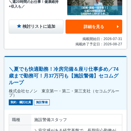
＼週20時間のお仕事！健康維持
+収入も／
検討リストに追加
詳細を見る
掲載開始日：2026-07-31
掲載終了予定日：2026-08-27
＼夏でも快適勤務！冷房完備＆座り仕事多め／74
歳まで勤務可！月37万円も【施設警備】セコムグ
ループ
株式会社セノン 東京第一・第二・第三支社（セコムグルー
プ）
契約・嘱託社員
施設警備
職種
施設警備スタッフ
＼安定感がある経営基盤で、長期安心勤務が