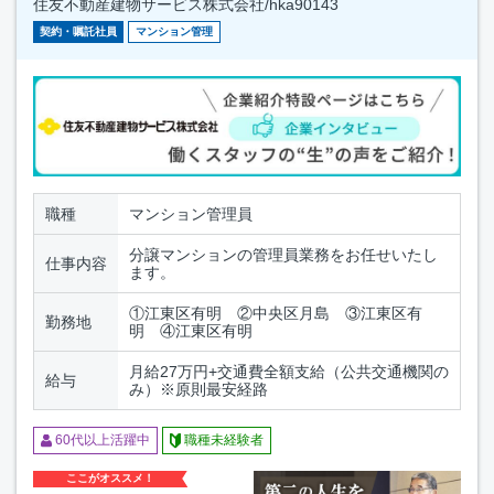
住友不動産建物サービス株式会社/hka90143
契約・嘱託社員
マンション管理
職種
マンション管理員
分譲マンションの管理員業務をお任せいたし
仕事内容
ます。
①江東区有明 ②中央区月島 ③江東区有
勤務地
明 ④江東区有明
月給27万円+交通費全額支給（公共交通機関の
給与
み）※原則最安経路
60代以上活躍中
職種未経験者
ここがオススメ！