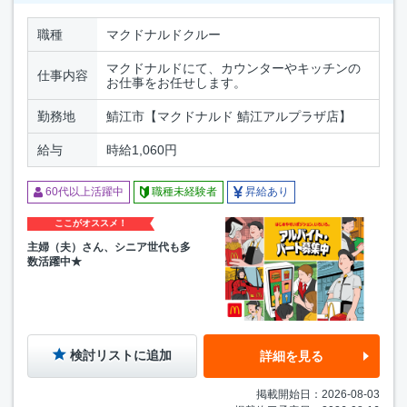
職種
マクドナルドクルー
マクドナルドにて、カウンターやキッチンの
仕事内容
お仕事をお任せします。
勤務地
鯖江市【マクドナルド 鯖江アルプラザ店】
給与
時給1,060円
60代以上活躍中
職種未経験者
昇給あり
ここがオススメ！
主婦（夫）さん、シニア世代も多
数活躍中★
検討リストに追加
詳細を見る
掲載開始日：2026-08-03