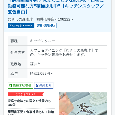
＼調理経験不問／覚えること少なめ◎夜・日祝に
勤務可能な方”積極採用中”【キッチンスタッフ／
髪色自由】
むさしの森珈琲 福井若杉店＜198222＞
アルバイト・パート
調理・調理補助
職種
キッチンクルー
カフェ＆ダイニング【むさしの森珈琲】で
仕事内容
の、キッチン業務をお任せします。
勤務地
福井市
給与
時給1,053円～
職種未経験者
昇給あり
ここがオススメ！
家庭や趣味との両立や扶養内も
OK◎
履歴書不要！食事補助あり！前給