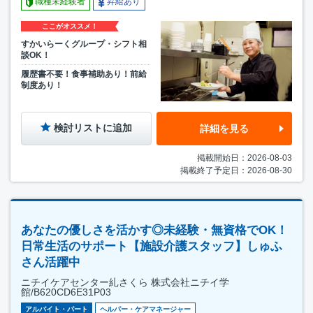
職種未経験者
昇給あり
ここがオススメ！
すかいらーくグループ・シフト相
談OK！
履歴書不要！食事補助あり！前給
制度あり！
検討リストに追加
詳細を見る
掲載開始日：2026-08-03
掲載終了予定日：2026-08-30
あなたの優しさを活かす◎未経験・無資格でOK！
日常生活のサポート【施設介護スタッフ】しゅふ
さん活躍中
ニチイケアセンター糺さくら 株式会社ニチイ学
館/B620CD6E31P03
アルバイト・パート
ヘルパー・ケアマネージャー