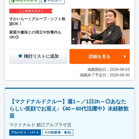
職種未経験者
昇給あり
ここがオススメ！
すかいらーくグループ・シフト相
談OK！
家庭や趣味との両立や扶養内も
OK◎
検討リストに追加
詳細を見る
掲載開始日：2026-08-03
掲載終了予定日：2026-08-30
【マクドナルドクルー】週1～／1日2h～◎あなた
らしい笑顔でお迎え♪《40～60代活躍中》未経験歓
迎
マクドナルド 鯖江アルプラザ店
アルバイト・パート
その他(飲食・食品)