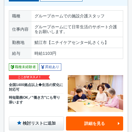
職種
グループホームでの施設介護スタッフ
グループホームにて日常生活のサポート介護
仕事内容
をお願いします。
勤務地
鯖江市【ニチイケアセンター糺さくら】
給与
時給1103円
職種未経験者
昇給あり
ここがオススメ！
全国1400拠点以上◆生活の変化に
対応可
時短勤務OK／”働き方”にも寄り
添います
検討リストに追加
詳細を見る