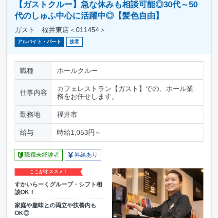
【ガストクルー】急な休みも相談可能◎30代～50
代のしゅふ中心に活躍中◎【髪色自由】
ガスト 福井東店＜011454＞
アルバイト・パート
接客
職種
ホールクルー
カフェレストラン【ガスト】での、ホール業
仕事内容
務をお任せします。
勤務地
福井市
給与
時給1,053円～
職種未経験者
昇給あり
ここがオススメ！
すかいらーくグループ・シフト相
談OK！
家庭や趣味との両立や扶養内も
OK◎