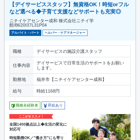
【デイサービススタッフ】無資格OK！時短orフル
など選べる◆子育て支援などサポートも充実◎
ニチイケアセンター成和 株式会社ニチイ学
館/B620I37L31P04
アルバイト・パート
ヘルパー・ケアマネージャー
職種
デイサービスの施設介護スタッフ
デイサービスで日常生活のサポートをお願い
仕事内容
します。
勤務地
福井市【ニチイケアセンター成和】
給与
時給1168円
職種未経験者
昇給あり
ここがオススメ！
全国1400拠点以上◆生活の変化に
対応可
時短勤務OK／”働き方”にも寄り