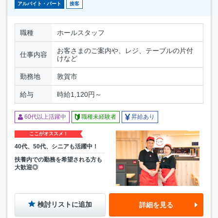
アルバイト・パート
接客
職種
ホールスタッフ
お客さまのご案内や、レジ、テーブルの片付
仕事内容
けなど
勤務地
敦賀市
給与
時給1,120円～
60代以上活躍中
職種未経験者
昇給あり
ここがオススメ！
40代、50代、シニアも活躍中！
扶養内での勤務を希望される方も
大歓迎◎
検討リストに追加
詳細を見る