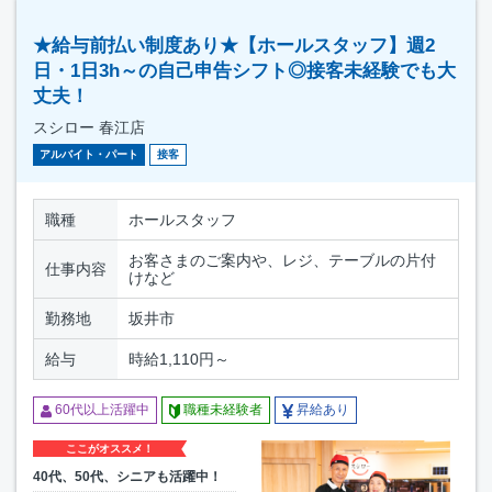
★給与前払い制度あり★【ホールスタッフ】週2
日・1日3h～の自己申告シフト◎接客未経験でも大
丈夫！
スシロー 春江店
アルバイト・パート
接客
職種
ホールスタッフ
お客さまのご案内や、レジ、テーブルの片付
仕事内容
けなど
勤務地
坂井市
給与
時給1,110円～
60代以上活躍中
職種未経験者
昇給あり
ここがオススメ！
40代、50代、シニアも活躍中！