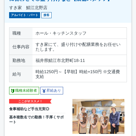
すき家 鯖江北野店
アルバイト・パート
接客
職種
ホール・キッチンスタッフ
すき家にて、盛り付けや配膳業務をお任せい
仕事内容
たします。
勤務地
福井県鯖江市北野町18-11
時給1250円～【早朝】時給+150円 ※交通費
給与
支給
職種未経験者
昇給あり
ここがオススメ！
食事補助など手当充実◎
基本複数名での勤務！手厚くサポ
ート