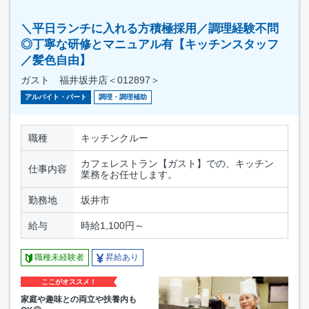
＼平日ランチに入れる方積極採用／調理経験不問
◎丁寧な研修とマニュアル有【キッチンスタッフ
／髪色自由】
ガスト 福井坂井店＜012897＞
アルバイト・パート
調理・調理補助
職種
キッチンクルー
カフェレストラン【ガスト】での、キッチン
仕事内容
業務をお任せします。
勤務地
坂井市
給与
時給1,100円～
職種未経験者
昇給あり
ここがオススメ！
家庭や趣味との両立や扶養内も