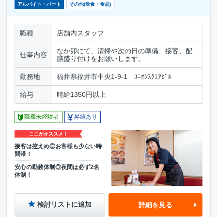
アルバイト・パート
その他(飲食・食品)
職種
店舗内スタッフ
なか卯にて、清掃や次の日の準備、接客、配
仕事内容
膳盛り付けをお願いします。
勤務地
福井県福井市中央1-9-1 ﾕﾆｵﾝｽｸｴｱﾋﾞﾙ
給与
時給1350円以上
職種未経験者
昇給あり
ここがオススメ！
接客は控えめ◎お客様も少ない時
間帯！
安心の勤務体制◎夜間は必ず2名
体制！
検討リストに追加
詳細を見る