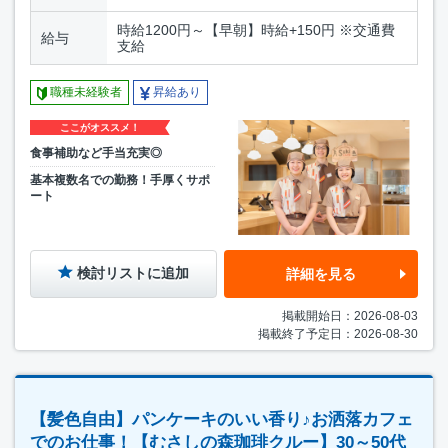
時給1200円～【早朝】時給+150円 ※交通費
給与
支給
職種未経験者
昇給あり
ここがオススメ！
食事補助など手当充実◎
基本複数名での勤務！手厚くサポ
ート
検討リストに追加
詳細を見る
掲載開始日：2026-08-03
掲載終了予定日：2026-08-30
【髪色自由】パンケーキのいい香り♪お洒落カフェ
でのお仕事！【むさしの森珈琲クルー】30～50代