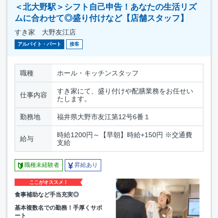
＜北大野駅＞シフト自己申告！あなたの生活リズ
ムに合わせて◎盛り付けなど【店舗スタッフ】
すき家 大野友江店
アルバイト・パート
接客
職種
ホール・キッチンスタッフ
すき家にて、盛り付けや配膳業務をお任せい
仕事内容
たします。
勤務地
福井県大野市友江第12号6番１
時給1200円～【早朝】時給+150円 ※交通費
給与
支給
職種未経験者
昇給あり
ここがオススメ！
食事補助など手当充実◎
基本複数名での勤務！手厚くサポ
ート