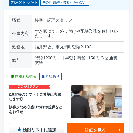
アルバイト・パート
その他（販売・接客・サービス）
職種
接客・調理スタッフ
すき家にて、盛り付けや配膳業務をお任せい
仕事内容
たします。
勤務地
福井県坂井市丸岡町朝陽2-102-1
時給1200円～【早朝】時給+150円 ※交通費
給与
支給
職種未経験者
昇給あり
ここがオススメ！
2週間毎のシフト！ご希望は考慮
します◎
接客少なめ◎盛りつけや提供など
をお任せ
検討リストに追加
詳細を見る