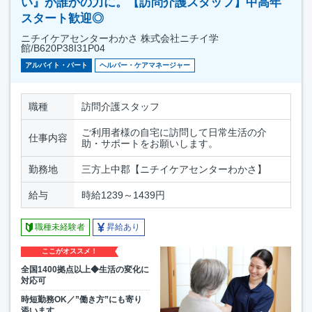
い』が誰かの力に。【訪問介護スタッフ】中高年
スタート歓迎◎
ニチイケアセンターわかさ 株式会社ニチイ学
館/B620P38I31P04
アルバイト・パート
ヘルパー・ケアマネージャー
職種
訪問介護スタッフ
ご利用者様の自宅に訪問して日常生活の介
仕事内容
助・サポートをお願いします。
勤務地
三方上中郡【ニチイケアセンターわかさ】
給与
時給1239～1439円
職種未経験者
昇給あり
ここがオススメ！
全国1400拠点以上◆生活の変化に
対応可
時短勤務OK／”働き方”にも寄り
添います