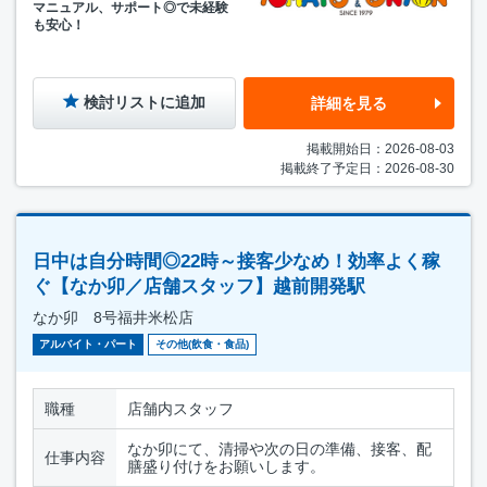
マニュアル、サポート◎で未経験
も安心！
検討リストに追加
詳細を見る
掲載開始日：2026-08-03
掲載終了予定日：2026-08-30
日中は自分時間◎22時～接客少なめ！効率よく稼
ぐ【なか卯／店舗スタッフ】越前開発駅
なか卯 8号福井米松店
アルバイト・パート
その他(飲食・食品)
職種
店舗内スタッフ
なか卯にて、清掃や次の日の準備、接客、配
仕事内容
膳盛り付けをお願いします。