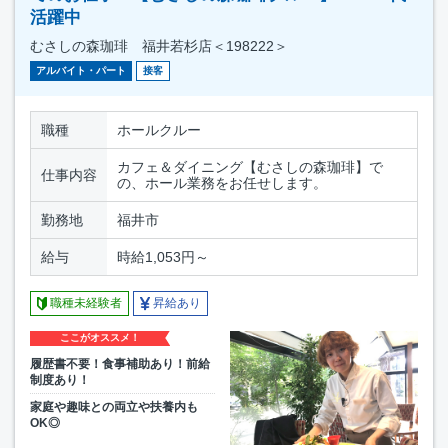
活躍中
むさしの森珈琲 福井若杉店＜198222＞
アルバイト・パート
接客
職種
ホールクルー
カフェ＆ダイニング【むさしの森珈琲】で
仕事内容
の、ホール業務をお任せします。
勤務地
福井市
給与
時給1,053円～
職種未経験者
昇給あり
ここがオススメ！
履歴書不要！食事補助あり！前給
制度あり！
家庭や趣味との両立や扶養内も
OK◎