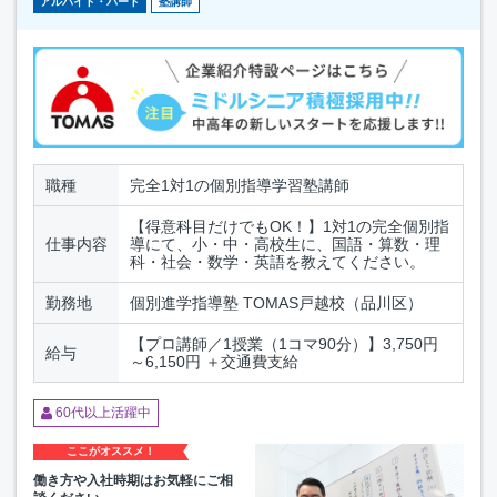
アルバイト・パート
塾講師
職種
完全1対1の個別指導学習塾講師
【得意科目だけでもOK！】1対1の完全個別指
仕事内容
導にて、小・中・高校生に、国語・算数・理
科・社会・数学・英語を教えてください。
勤務地
個別進学指導塾 TOMAS戸越校（品川区）
【プロ講師／1授業（1コマ90分）】3,750円
給与
～6,150円 ＋交通費支給
60代以上活躍中
ここがオススメ！
働き方や入社時期はお気軽にご相