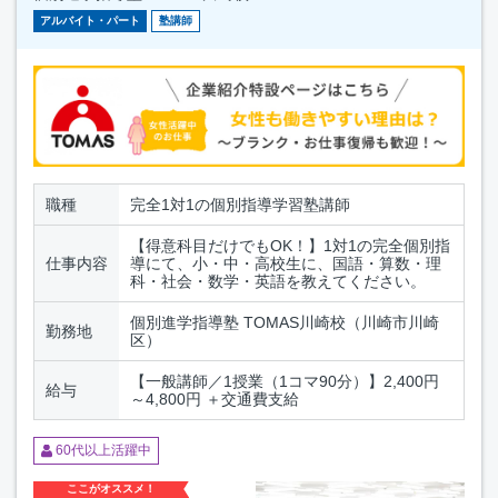
アルバイト・パート
塾講師
職種
完全1対1の個別指導学習塾講師
【得意科目だけでもOK！】1対1の完全個別指
仕事内容
導にて、小・中・高校生に、国語・算数・理
科・社会・数学・英語を教えてください。
個別進学指導塾 TOMAS川崎校（川崎市川崎
勤務地
区）
【一般講師／1授業（1コマ90分）】2,400円
給与
～4,800円 ＋交通費支給
60代以上活躍中
ここがオススメ！