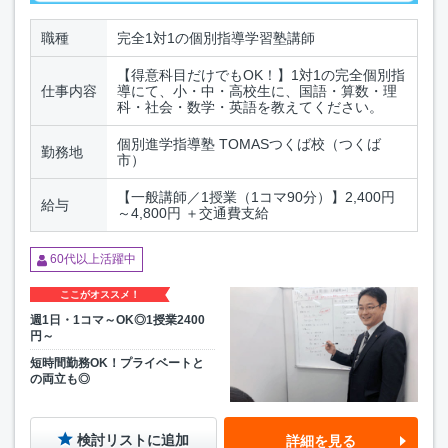
職種
完全1対1の個別指導学習塾講師
【得意科目だけでもOK！】1対1の完全個別指
仕事内容
導にて、小・中・高校生に、国語・算数・理
科・社会・数学・英語を教えてください。
個別進学指導塾 TOMASつくば校（つくば
勤務地
市）
【一般講師／1授業（1コマ90分）】2,400円
給与
～4,800円 ＋交通費支給
60代以上活躍中
ここがオススメ！
週1日・1コマ～OK◎1授業2400
円～
短時間勤務OK！プライベートと
の両立も◎
検討リストに追加
詳細を見る