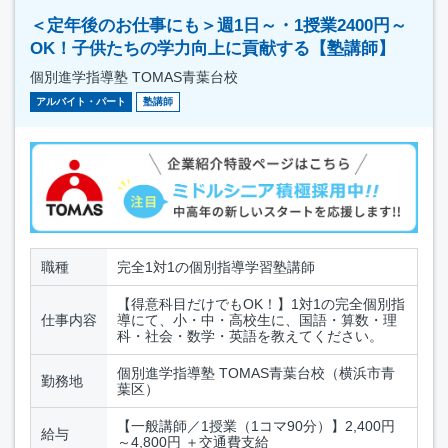
＜定年後のお仕事にも＞週1日～・1授業2400円～
OK！子供たちの学力向上に貢献する【塾講師】
個別進学指導塾 TOMAS青葉台校
アルバイト・パート
塾講師
職種
完全1対1の個別指導学習塾講師
【得意科目だけでもOK！】1対1の完全個別指
仕事内容
導にて、小・中・高校生に、国語・算数・理
科・社会・数学・英語を教えてください。
個別進学指導塾 TOMAS青葉台校（横浜市青
勤務地
葉区）
【一般講師／1授業（1コマ90分）】2,400円
給与
～4,800円 ＋交通費支給