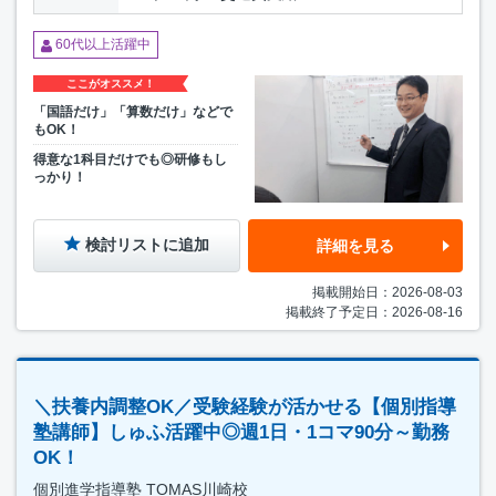
60代以上活躍中
ここがオススメ！
「国語だけ」「算数だけ」などで
もOK！
得意な1科目だけでも◎研修もし
っかり！
検討リストに追加
詳細を見る
掲載開始日：2026-08-03
掲載終了予定日：2026-08-16
＼扶養内調整OK／受験経験が活かせる【個別指導
塾講師】しゅふ活躍中◎週1日・1コマ90分～勤務
OK！
個別進学指導塾 TOMAS川崎校