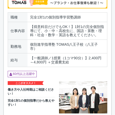
職種
完全1対1の個別指導学習塾講師
【得意科目だけでもOK！】1対1の完全個別指
仕事内容
導にて、小・中・高校生に、国語・算数・理
科・社会・数学・英語を教えてください。
個別進学指導塾 TOMAS八王子校（八王子
勤務地
市）
【一般講師／1授業（1コマ90分）】2,400円
給与
～4,800円 ＋交通費支給
60代以上活躍中
ここがオススメ！
働き方や入社時期はご相談くださ
い！
完全1対1の個別指導だから教えや
すい！