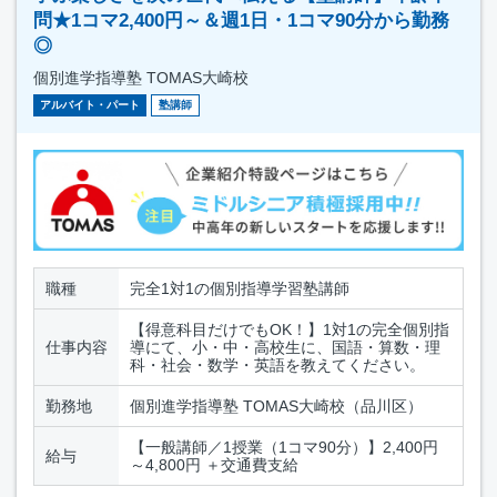
問★1コマ2,400円～＆週1日・1コマ90分から勤務
◎
個別進学指導塾 TOMAS大崎校
アルバイト・パート
塾講師
職種
完全1対1の個別指導学習塾講師
【得意科目だけでもOK！】1対1の完全個別指
仕事内容
導にて、小・中・高校生に、国語・算数・理
科・社会・数学・英語を教えてください。
勤務地
個別進学指導塾 TOMAS大崎校（品川区）
【一般講師／1授業（1コマ90分）】2,400円
給与
～4,800円 ＋交通費支給