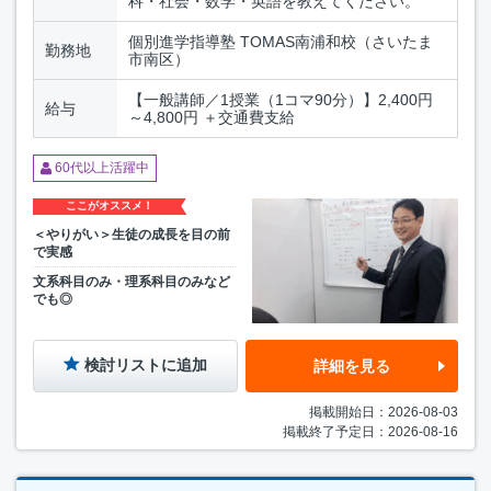
科・社会・数学・英語を教えてください。
個別進学指導塾 TOMAS南浦和校（さいたま
勤務地
市南区）
【一般講師／1授業（1コマ90分）】2,400円
給与
～4,800円 ＋交通費支給
60代以上活躍中
ここがオススメ！
＜やりがい＞生徒の成長を目の前
で実感
文系科目のみ・理系科目のみなど
でも◎
検討リストに追加
詳細を見る
掲載開始日：2026-08-03
掲載終了予定日：2026-08-16