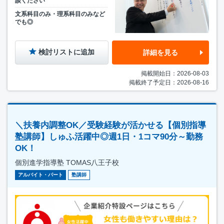
談ください
文系科目のみ・理系科目のみなど
でも◎
検討リストに追加
詳細を見る
掲載開始日：2026-08-03
掲載終了予定日：2026-08-16
＼扶養内調整OK／受験経験が活かせる【個別指導
塾講師】しゅふ活躍中◎週1日・1コマ90分～勤務
OK！
個別進学指導塾 TOMAS八王子校
アルバイト・パート
塾講師