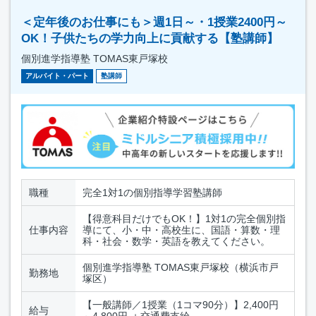
＜定年後のお仕事にも＞週1日～・1授業2400円～
OK！子供たちの学力向上に貢献する【塾講師】
個別進学指導塾 TOMAS東戸塚校
アルバイト・パート
塾講師
職種
完全1対1の個別指導学習塾講師
【得意科目だけでもOK！】1対1の完全個別指
仕事内容
導にて、小・中・高校生に、国語・算数・理
科・社会・数学・英語を教えてください。
個別進学指導塾 TOMAS東戸塚校（横浜市戸
勤務地
塚区）
【一般講師／1授業（1コマ90分）】2,400円
給与