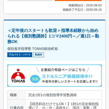
掲載開始日：2026-08-03
掲載終了予定日：2026-08-16
＜定年後のスタートも歓迎＞指導未経験から始め
られる【個別塾講師】1コマ2400円～／週1日～勤
務OK
個別進学指導塾 TOMAS錦糸町校
アルバイト・パート
塾講師
職種
完全1対1の個別指導学習塾講師
【得意科目だけでもOK！】1対1の完全個別指
仕事内容
導にて、小・中・高校生に、国語・算数・理