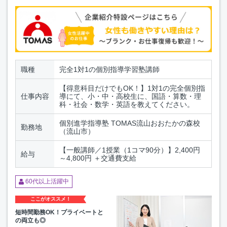
職種
完全1対1の個別指導学習塾講師
【得意科目だけでもOK！】1対1の完全個別指
仕事内容
導にて、小・中・高校生に、国語・算数・理
科・社会・数学・英語を教えてください。
個別進学指導塾 TOMAS流山おおたかの森校
勤務地
（流山市）
【一般講師／1授業（1コマ90分）】2,400円
給与
～4,800円 ＋交通費支給
60代以上活躍中
ここがオススメ！
短時間勤務OK！プライベートと
の両立も◎