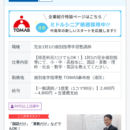
職種
完全1対1の個別指導学習塾講師
【得意科目だけでもOK！】1対1の完全個別指
仕事内容
導にて、小・中・高校生に、国語・算数・理
科・社会・数学・英語を教えてください。
勤務地
個別進学指導塾 TOMAS麻布校（港区）
【一般講師／1授業（1コマ90分）】2,400円
給与
～4,800円 ＋交通費支給
60代以上活躍中
ここがオススメ！
「国語だけ」「算数だけ」などで
もOK！