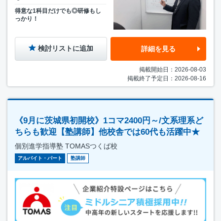
得意な1科目だけでも◎研修もし
っかり！
検討リストに追加
詳細を見る
掲載開始日：2026-08-03
掲載終了予定日：2026-08-16
《9月に茨城県初開校》1コマ2400円～/文系理系ど
ちらも歓迎【塾講師】他校舎では60代も活躍中★
個別進学指導塾 TOMASつくば校
アルバイト・パート
塾講師