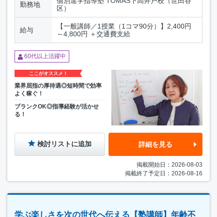
個別進学指導塾 TOMAS下高井戸校（世田谷
勤務地
区）
【一般講師／1授業（1コマ90分）】2,400円
給与
～4,800円 ＋交通費支給
60代以上活躍中
ここがオススメ！
業界屈指の厚待遇◎短時間で効率
よく稼ぐ！
ブランクOK◎指導経験が活かせ
る！
検討リストに追加
詳細を見る
掲載開始日：2026-08-03
掲載終了予定日：2026-08-16
学ぶ楽しさを次の世代へ伝える【塾講師】年齢不