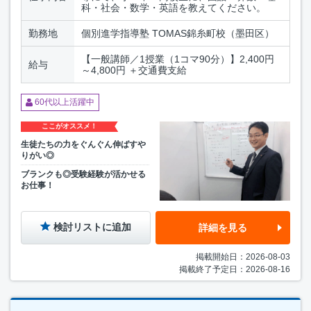
科・社会・数学・英語を教えてください。
勤務地
個別進学指導塾 TOMAS錦糸町校（墨田区）
【一般講師／1授業（1コマ90分）】2,400円
給与
～4,800円 ＋交通費支給
60代以上活躍中
ここがオススメ！
生徒たちの力をぐんぐん伸ばすや
りがい◎
ブランクも◎受験経験が活かせる
お仕事！
検討リストに追加
詳細を見る
掲載開始日：2026-08-03
掲載終了予定日：2026-08-16