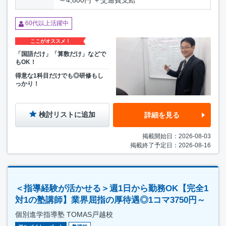
～4,800円 ＋交通費支給
60代以上活躍中
ここがオススメ！
「国語だけ」「算数だけ」などで
もOK！
得意な1科目だけでも◎研修もし
っかり！
検討リストに追加
詳細を見る
掲載開始日：2026-08-03
掲載終了予定日：2026-08-16
＜指導経験が活かせる＞週1日から勤務OK【完全1
対1の塾講師】業界屈指の厚待遇◎1コマ3750円～
個別進学指導塾 TOMAS戸越校