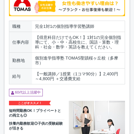
職種
完全1対1の個別指導学習塾講師
【得意科目だけでもOK！】1対1の完全個別指
仕事内容
導にて、小・中・高校生に、国語・算数・理
科・社会・数学・英語を教えてください。
個別進学指導塾 TOMAS聖蹟桜ヶ丘校（多摩
勤務地
市）
【一般講師／1授業（1コマ90分）】2,400円
給与
～4,800円 ＋交通費支給
60代以上活躍中
ここがオススメ！
短時間勤務OK！プライベートと
の両立も◎
扶養内勤務歓迎◎子供の受験経験
が活きる