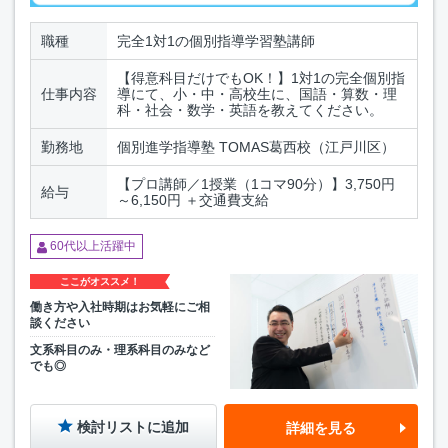
職種
完全1対1の個別指導学習塾講師
【得意科目だけでもOK！】1対1の完全個別指
仕事内容
導にて、小・中・高校生に、国語・算数・理
科・社会・数学・英語を教えてください。
勤務地
個別進学指導塾 TOMAS葛西校（江戸川区）
【プロ講師／1授業（1コマ90分）】3,750円
給与
～6,150円 ＋交通費支給
60代以上活躍中
ここがオススメ！
働き方や入社時期はお気軽にご相
談ください
文系科目のみ・理系科目のみなど
でも◎
検討リストに追加
詳細を見る