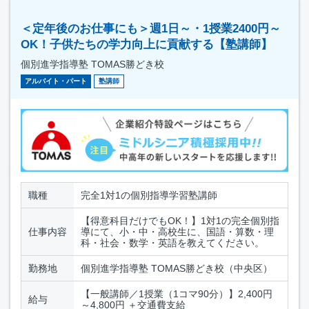
＜定年後のお仕事にも＞週1日～・1授業2400円～
OK！子供たちの学力向上に貢献する【塾講師】
個別進学指導塾 TOMAS勝どき校
アルバイト・パート
塾講師
職種
完全1対1の個別指導学習塾講師
【得意科目だけでもOK！】1対1の完全個別指
仕事内容
導にて、小・中・高校生に、国語・算数・理
科・社会・数学・英語を教えてください。
勤務地
個別進学指導塾 TOMAS勝どき校（中央区）
【一般講師／1授業（1コマ90分）】2,400円
給与
～4,800円 ＋交通費支給