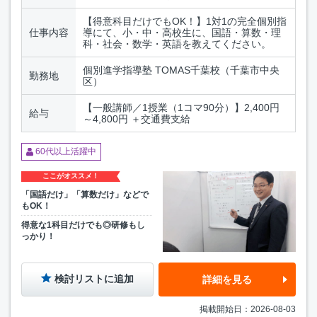
【得意科目だけでもOK！】1対1の完全個別指
仕事内容
導にて、小・中・高校生に、国語・算数・理
科・社会・数学・英語を教えてください。
個別進学指導塾 TOMAS千葉校（千葉市中央
勤務地
区）
【一般講師／1授業（1コマ90分）】2,400円
給与
～4,800円 ＋交通費支給
60代以上活躍中
ここがオススメ！
「国語だけ」「算数だけ」などで
もOK！
得意な1科目だけでも◎研修もし
っかり！
検討リストに追加
詳細を見る
掲載開始日：2026-08-03