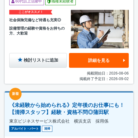
60代以上活躍中
職種未経験者
ここがオススメ！
社会保険完備など待遇も充実◎
設備管理の経験や資格をお持ちの
方、大歓迎
検討リストに追加
詳細を見る
掲載開始日：2026-08-06
掲載終了予定日：2026-09-02
新着
《未経験から始められる》定年後のお仕事にも！
【清掃スタッフ】経験・資格不問◎蒲田駅
東京ビジネスサービス株式会社 横浜支店 採用係
アルバイト・パート
清掃