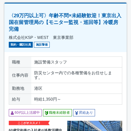
〈29万円以上可〉年齢不問×未経験歓迎！東京出入
国在留管理局の【モニター監視・巡回等】冷暖房
完備
株式会社KSP・WEST 東京事業部
契約・嘱託社員
施設警備
職種
施設警備スタッフ
防災センター内での各種警備をお任せしま
仕事内容
す。
勤務地
港区
給与
時給1,350円～
60代以上活躍中
職種未経験者
昇給あり
ここがオススメ！
60歳定年後の入社者が多数活躍中