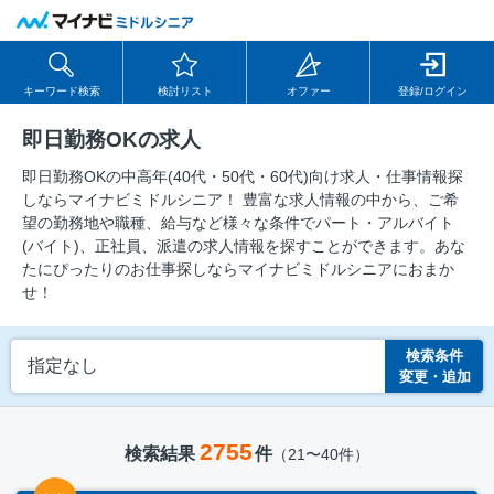
キーワード検索
検討リスト
オファー
登録/ログイン
即日勤務OKの求人
即日勤務OKの中⾼年(40代・50代・60代)向け求⼈・仕事情報探
しならマイナビミドルシニア！ 豊富な求人情報の中から、ご希
望の勤務地や職種、給与など様々な条件でパート・アルバイト
(バイト)、正社員、派遣の求人情報を探すことができます。あな
たにぴったりのお仕事探しならマイナビミドルシニアにおまか
せ！
検索条件
指定なし
変更・追加
2755
検索結果
件
（21〜40件）