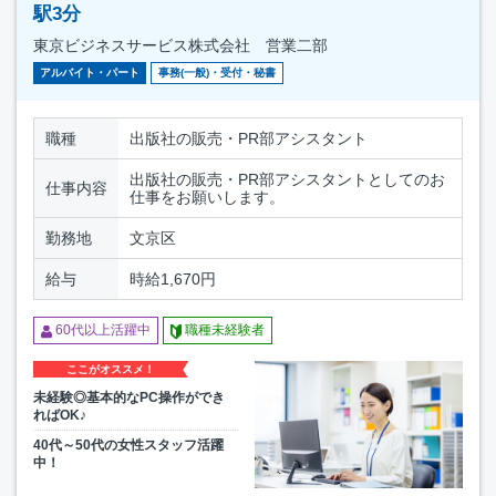
駅3分
東京ビジネスサービス株式会社 営業二部
アルバイト・パート
事務(一般)・受付・秘書
職種
出版社の販売・PR部アシスタント
出版社の販売・PR部アシスタントとしてのお
仕事内容
仕事をお願いします。
勤務地
文京区
給与
時給1,670円
60代以上活躍中
職種未経験者
ここがオススメ！
未経験◎基本的なPC操作ができ
ればOK♪
40代～50代の女性スタッフ活躍
中！