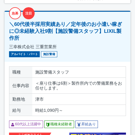
急募
注目
＼60代後半採用実績あり／定年後のお小遣い稼ぎ
に◎未経験入社9割【施設警備スタッフ】LIXIL製
作所
三幸株式会社 三重営業所
アルバイト・パート
施設警備
職種
施設警備スタッフ
＜座り仕事は6割＞製作所内での警備業務をお
仕事内容
任せします。
勤務地
津市
給与
時給1,090円～
60代以上活躍中
職種未経験者
昇給あり
ここがオススメ！