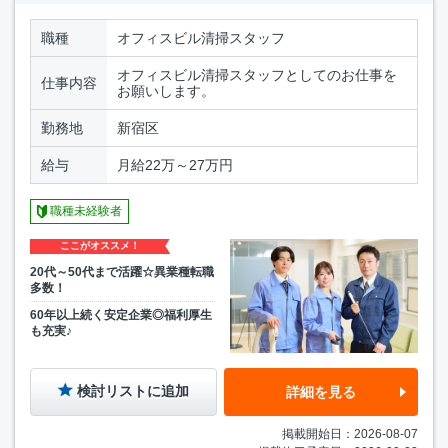
職種
オフィスビル清掃スタッフ
オフィスビル清掃スタッフとしてのお仕事を
仕事内容
お願いします。
勤務地
新宿区
給与
月給22万～27万円
職種未経験者
ここがオススメ！
20代～50代まで活躍☆異業種転職
多数！
60年以上続く安定企業◎福利厚生
も充実♪
検討リストに追加
詳細を見る
掲載開始日：2026-08-07