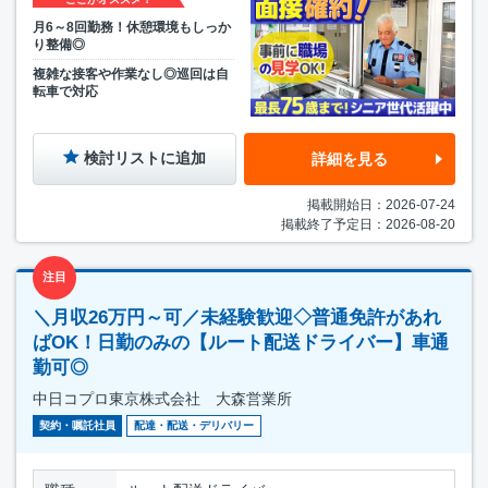
月6～8回勤務！休憩環境もしっか
り整備◎
複雑な接客や作業なし◎巡回は自
転車で対応
検討リストに追加
詳細を見る
掲載開始日：2026-07-24
掲載終了予定日：2026-08-20
注目
＼月収26万円～可／未経験歓迎◇普通免許があれ
ばOK！日勤のみの【ルート配送ドライバー】車通
勤可◎
中日コプロ東京株式会社 大森営業所
契約・嘱託社員
配達・配送・デリバリー