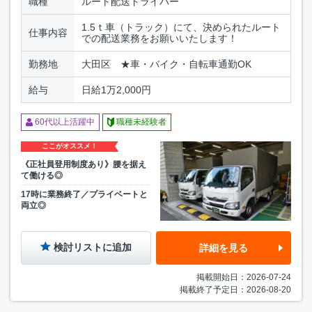
職種
ルート配送ドライバー
1.5ｔ車（トラック）にて、決められたルート
仕事内容
での配送業務をお願いいたします！
勤務地
大田区 ★車・バイク・自転車通勤OK
給与
日給1万2,000円
60代以上活躍中
職種未経験者
ここがオススメ！
《正社員登用制度あり》腰を据え
て働ける◎
17時に業務終了／プライベートと
両立◎
検討リストに追加
詳細を見る
掲載開始日：2026-07-24
掲載終了予定日：2026-08-20