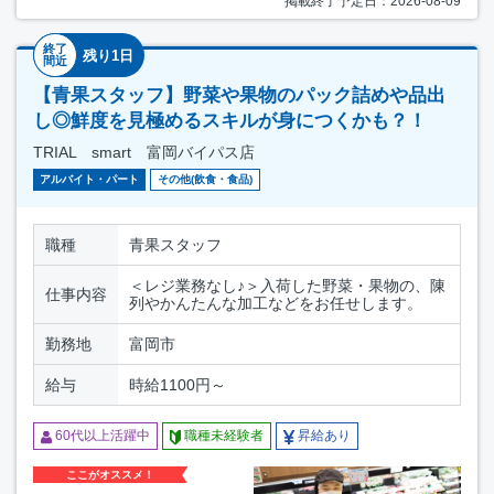
掲載終了予定日：2026-08-09
終了
残り1日
間近
【青果スタッフ】野菜や果物のパック詰めや品出
し◎鮮度を見極めるスキルが身につくかも？！
TRIAL smart 富岡バイパス店
アルバイト・パート
その他(飲食・食品)
職種
青果スタッフ
＜レジ業務なし♪＞入荷した野菜・果物の、陳
仕事内容
列やかんたんな加工などをお任せします。
勤務地
富岡市
給与
時給1100円～
60代以上活躍中
職種未経験者
昇給あり
ここがオススメ！