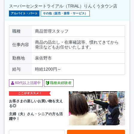
スーパーセンタートライアル（TRIAL）りんくうタウン店
アルバイト・パート
その他（販売・接客・サービス）
職種
商品管理スタッフ
商品の品出し・在庫確認等、慣れてきてから
仕事内容
発注などもお任せいたします。
勤務地
泉佐野市
給与
時給1200円～
60代以上活躍中
職種未経験者
ここがオススメ！
お客さまの楽しいお買い物を支え
る◎
主婦（夫）さん・シニアの方も活
躍中！