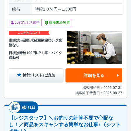
給与
時給1,074円～1,300円
60代以上活躍中
職種未経験者
ここがオススメ！
主婦(夫)活躍♪未経験歓迎◎レジ業
務なし
日祝は時給100円UP！車・バイク
通勤可
検討リストに追加
詳細を見る
掲載開始日：2026-07-31
掲載終了予定日：2026-08-27
終了
残り1日
間近
【レジスタッフ】＼お釣りの計算不要で心配な
し！／商品をスキャンする簡単なお仕事♪《シフト