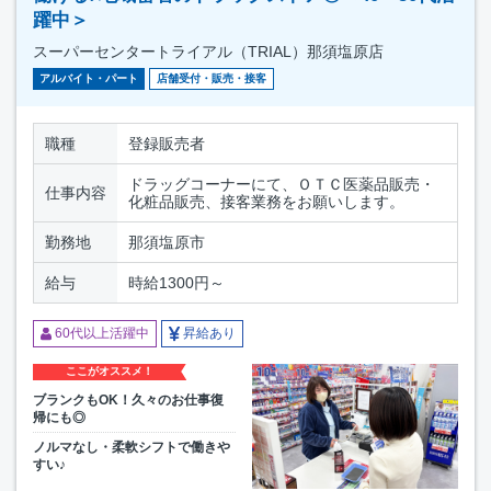
躍中＞
スーパーセンタートライアル（TRIAL）那須塩原店
アルバイト・パート
店舗受付・販売・接客
職種
登録販売者
ドラッグコーナーにて、ＯＴＣ医薬品販売・
仕事内容
化粧品販売、接客業務をお願いします。
勤務地
那須塩原市
給与
時給1300円～
60代以上活躍中
昇給あり
ここがオススメ！
ブランクもOK！久々のお仕事復
帰にも◎
ノルマなし・柔軟シフトで働きや
すい♪