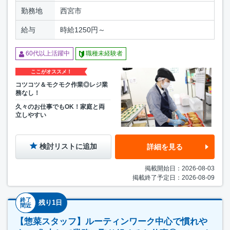
勤務地
西宮市
給与
時給1250円～
60代以上活躍中
職種未経験者
ここがオススメ！
コツコツ＆モクモク作業◎レジ業
務なし！
久々のお仕事でもOK！家庭と両
立しやすい
検討リストに追加
詳細を見る
掲載開始日：2026-08-03
掲載終了予定日：2026-08-09
終了
残り1日
間近
【惣菜スタッフ】ルーティンワーク中心で慣れや