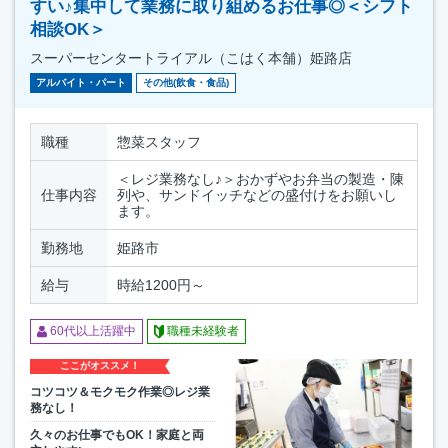
すい♪集中して業務に取り組めるお仕事◎＜シフト
相談OK＞
スーパーセンタートライアル（こはく本舗）姫路店
アルバイト・パート
その他(飲食・食品)
職種
惣菜スタッフ
＜レジ業務なし♪＞おかずやお弁当の製造・陳
仕事内容
列や、サンドイッチなどの盛付けをお願いし
ます。
勤務地
姫路市
給与
時給1200円～
60代以上活躍中
職種未経験者
ここがオススメ！
コツコツ＆モクモク作業◎レジ業
務なし！
久々のお仕事でもOK！家庭と両