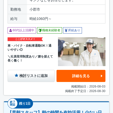
勤務地
小郡市
給与
時給1060円～
60代以上活躍中
職種未経験者
昇給あり
ここがオススメ！
車・バイク・自転車通勤OK！通
いやすい◎
＼社員登用制度あり／腰を据えて
長く働く！
検討リストに追加
詳細を見る
掲載開始日：2026-08-03
掲載終了予定日：2026-08-30
終了
残り1日
間近
【早朝スタッフ】朝の時間を有効活用！少ない日