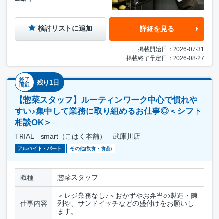
検討リストに追加
詳細を見る
掲載開始日：2026-07-31
掲載終了予定日：2026-08-27
終了
残り1日
間近
【惣菜スタッフ】ルーティンワーク中心で慣れや
すい♪集中して業務に取り組めるお仕事◎＜シフト
相談OK＞
TRIAL smart（こはく本舗） 武庫川店
アルバイト・パート
その他(飲食・食品)
職種
惣菜スタッフ
＜レジ業務なし♪＞おかずやお弁当の製造・陳
仕事内容
列や、サンドイッチなどの盛付けをお願いし
ます。