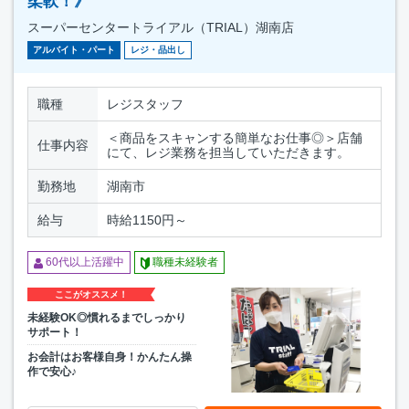
柔軟！》
スーパーセンタートライアル（TRIAL）湖南店
アルバイト・パート
レジ・品出し
職種
レジスタッフ
＜商品をスキャンする簡単なお仕事◎＞店舗
仕事内容
にて、レジ業務を担当していただきます。
勤務地
湖南市
給与
時給1150円～
60代以上活躍中
職種未経験者
ここがオススメ！
未経験OK◎慣れるまでしっかり
サポート！
お会計はお客様自身！かんたん操
作で安心♪