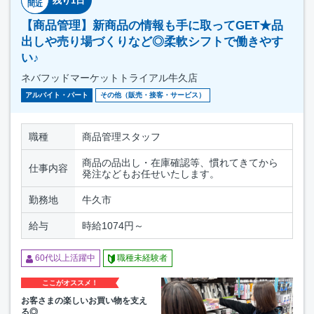
残り1日
間近
【商品管理】新商品の情報も手に取ってGET★品
出しや売り場づくりなど◎柔軟シフトで働きやす
い♪
ネバフッドマーケットトライアル牛久店
アルバイト・パート
その他（販売・接客・サービス）
職種
商品管理スタッフ
商品の品出し・在庫確認等、慣れてきてから
仕事内容
発注などもお任せいたします。
勤務地
牛久市
給与
時給1074円～
60代以上活躍中
職種未経験者
ここがオススメ！
お客さまの楽しいお買い物を支え
る◎