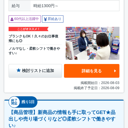
給与
時給1300円～
60代以上活躍中
昇給あり
ここがオススメ！
ブランクもOK！久々のお仕事復
帰にも◎
ノルマなし・柔軟シフトで働きや
すい♪
検討リストに追加
詳細を見る
掲載開始日：2026-08-03
掲載終了予定日：2026-08-09
終了
残り1日
間近
【商品管理】新商品の情報も手に取ってGET★品
出しや売り場づくりなど◎柔軟シフトで働きやす
い♪