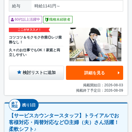
給与
時給1141円～
60代以上活躍中
職種未経験者
ここがオススメ！
コツコツ＆モクモク作業◎レジ業
務なし！
久々のお仕事でもOK！家庭と両
立しやすい
検討リストに追加
詳細を見る
掲載開始日：2026-08-03
掲載終了予定日：2026-08-09
終了
残り1日
間近
【サービスカウンタースタッフ】トライアルでお
客様対応・両替対応など◎主婦（夫）さん活躍！
柔軟シフト♪