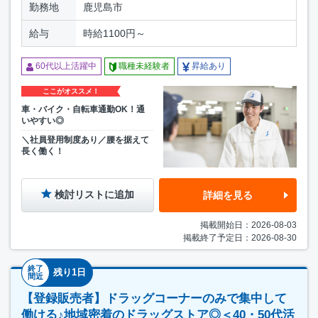
勤務地
鹿児島市
給与
時給1100円～
60代以上活躍中
職種未経験者
昇給あり
ここがオススメ！
車・バイク・自転車通勤OK！通
いやすい◎
＼社員登用制度あり／腰を据えて
長く働く！
検討リストに追加
詳細を見る
掲載開始日：2026-08-03
掲載終了予定日：2026-08-30
終了
残り1日
間近
【登録販売者】ドラッグコーナーのみで集中して
働ける♪地域密着のドラッグストア◎＜40・50代活