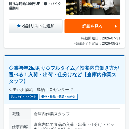
日祝は時給100円UP！車・バイク
通勤可
検討リストに追加
詳細を見る
掲載開始日：2026-07-31
掲載終了予定日：2026-08-27
◇賞与年2回あり◇フルタイム／扶養内◎働き方が
選べる！入荷・出荷・仕分けなど【倉庫内作業ス
タッフ】
シモハナ物流 鳥栖ＩＣセンター-2
アルバイト・パート
梱包・検品・発送・仕分け
職種
倉庫内作業スタッフ
倉庫内にて食品の入荷・出荷・仕分け・ピッ
仕事内容
キングなどをお任せします。