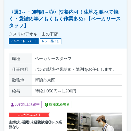
〈週3～・3時間～◎〉扶養内可！生地を並べて焼
く・袋詰め等／もくもく作業多め♪【ベーカリース
タッフ】
クスリのアオキ 山の下店
アルバイト・パート
レジ・品出し
職種
ベーカリースタッフ
仕事内容
パンの製造や袋詰め・陳列をお任せします。
勤務地
新潟市東区
給与
時給1,050円～1,200円
60代以上活躍中
職種未経験者
ここがオススメ！
主婦(夫)活躍♪未経験歓迎◎レジ業
務なし