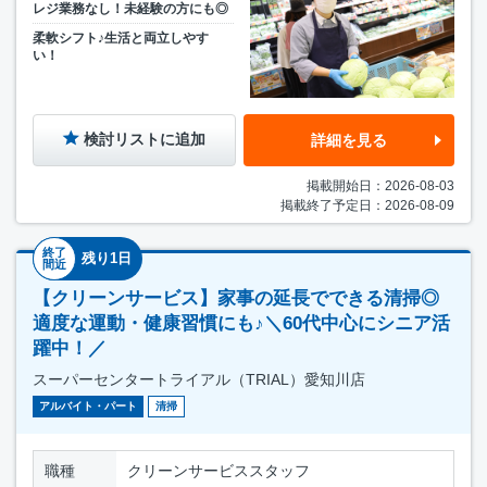
レジ業務なし！未経験の方にも◎
柔軟シフト♪生活と両立しやす
い！
検討リストに追加
詳細を見る
掲載開始日：2026-08-03
掲載終了予定日：2026-08-09
終了
残り1日
間近
【クリーンサービス】家事の延長でできる清掃◎
適度な運動・健康習慣にも♪＼60代中心にシニア活
躍中！／
スーパーセンタートライアル（TRIAL）愛知川店
アルバイト・パート
清掃
職種
クリーンサービススタッフ