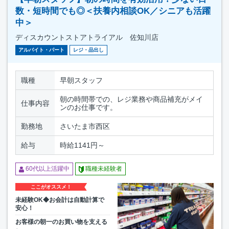
数・短時間でも◎＜扶養内相談OK／シニアも活躍
中＞
ディスカウントストアトライアル 佐知川店
アルバイト・パート
レジ・品出し
職種
早朝スタッフ
朝の時間帯での、レジ業務や商品補充がメイ
仕事内容
ンのお仕事です。
勤務地
さいたま市西区
給与
時給1141円～
60代以上活躍中
職種未経験者
ここがオススメ！
未経験OK◆お会計は自動計算で
安心！
お客様の朝一のお買い物を支える