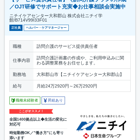
／OJT研修でサポート充実◆お仕事相談会実施中
ニチイケアセンター大和郡山 株式会社ニチイ学
館/B714V99I33F01
正社員
ヘルパー・ケアマネージャー
職種
訪問介護のサービス提供責任者
訪問介護計画書の作成や、ご利用申込みに関
仕事内容
わる調整業務をお任せします。
勤務地
大和郡山市【ニチイケアセンター大和郡山】
給与
月給24万2920円～26万2920円
職種未経験者
昇給あり
ここがオススメ！
全国1400拠点以上◆生活の変化に
対応可
時短勤務OK／”働き方”にも寄り
添います