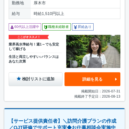
勤務地
厚木市
給与
時給1,510円以上
60代以上活躍中
職種未経験者
昇給あり
ここがオススメ！
業界高水準給与！週1～でも安定
して稼げる
生活と両立しやすい♪バランスは
あなた次第
検討リストに追加
詳細を見る
掲載開始日：2026-07-31
掲載終了予定日：2026-08-13
【サービス提供責任者】＼訪問介護プランの作成
／OJT研修でサポート充実◆お仕事相談会実施中