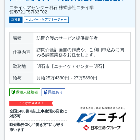
ニチイケアセンター明石 株式会社ニチイ学
館/B721F57I33F02
正社員
ヘルパー・ケアマネージャー
職種
訪問介護のサービス提供責任者
訪問介護計画書の作成や、ご利用申込みに関
仕事内容
わる調整業務をお任せします。
勤務地
明石市【ニチイケアセンター明石】
給与
月給25万4390円～27万5890円
職種未経験者
昇給あり
ここがオススメ！
全国1400拠点以上◆生活の変化に
対応可
時短勤務OK／”働き方”にも寄り
添います