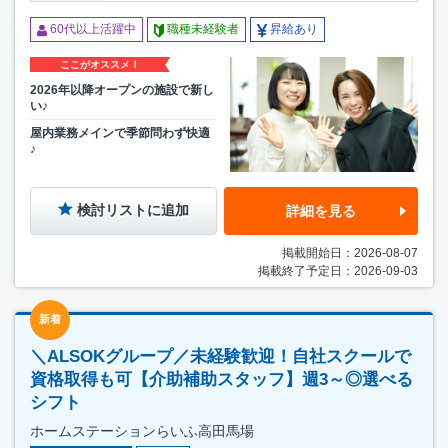
60代以上活躍中
職種未経験者
昇給あり
ここがオススメ！
2026年以降オープンの施設で新し
い♪
屋内業務メインで季節問わず快適
♪
検討リストに追加
詳細を見る
掲載開始日：2026-08-07
掲載終了予定日：2026-09-03
新着
＼ALSOKグループ／未経験歓迎！自社スクールで
資格取得も可【介助補助スタッフ】週3～◎選べる
シフト
ホームステーションらいふ高田馬場