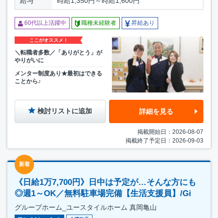
給与
時給1,350円～時給1,600円
60代以上活躍中
職種未経験者
昇給あり
ここがオススメ！
＼転職者多数／「ありがとう」が
やりがいに
メンター制度あり★最初はできる
ことから♪
検討リストに追加
詳細を見る
掲載開始日：2026-08-07
掲載終了予定日：2026-09-03
新着
《日給1万7,700円》日中は予定が…そんな方にも
◎週1～OK／無料駐車場完備【生活支援員】/Gi
グループホーム_ユースタイルホーム 真岡亀山