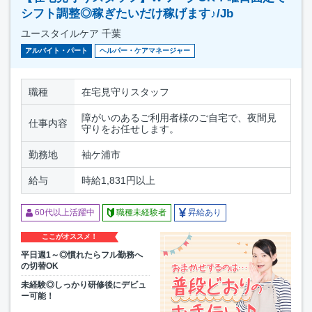
シフト調整◎稼ぎたいだけ稼げます♪/Jb
ユースタイルケア 千葉
アルバイト・パート
ヘルパー・ケアマネージャー
職種
在宅見守りスタッフ
障がいのあるご利用者様のご自宅で、夜間見
仕事内容
守りをお任せします。
勤務地
袖ケ浦市
給与
時給1,831円以上
60代以上活躍中
職種未経験者
昇給あり
ここがオススメ！
平日週1～◎慣れたらフル勤務へ
の切替OK
未経験◎しっかり研修後にデビュ
ー可能！