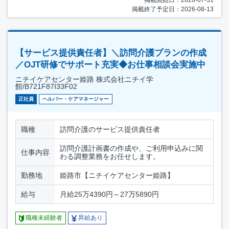
掲載開始日：2026-07-31
掲載終了予定日：2026-08-13
【サービス提供責任者】＼訪問介護プランの作成
／OJT研修でサポート充実◆お仕事相談会実施中
ニチイケアセンター姫路 株式会社ニチイ学
館/B721F87I33F02
正社員
ヘルパー・ケアマネージャー
職種
訪問介護のサービス提供責任者
訪問介護計画書の作成や、ご利用申込みに関
仕事内容
わる調整業務をお任せします。
勤務地
姫路市【ニチイケアセンター姫路】
給与
月給25万4390円～27万5890円
職種未経験者
昇給あり