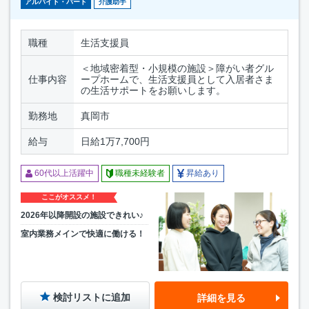
アルバイト・パート
介護助手
職種
生活支援員
＜地域密着型・小規模の施設＞障がい者グル
仕事内容
ープホームで、生活支援員として入居者さま
の生活サポートをお願いします。
勤務地
真岡市
給与
日給1万7,700円
60代以上活躍中
職種未経験者
昇給あり
ここがオススメ！
2026年以降開設の施設できれい♪
室内業務メインで快適に働ける！
検討リストに追加
詳細を見る