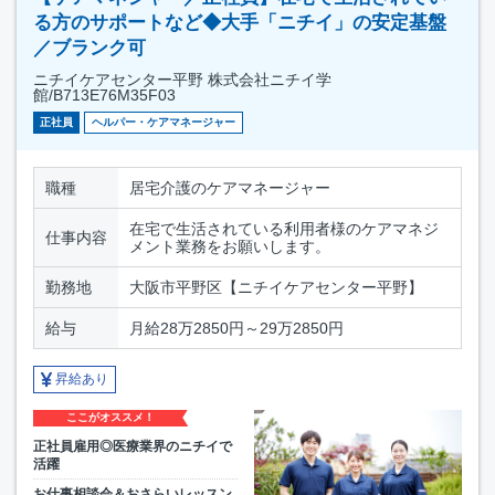
る方のサポートなど◆大手「ニチイ」の安定基盤
／ブランク可
ニチイケアセンター平野 株式会社ニチイ学
館/B713E76M35F03
正社員
ヘルパー・ケアマネージャー
職種
居宅介護のケアマネージャー
在宅で生活されている利用者様のケアマネジ
仕事内容
メント業務をお願いします。
勤務地
大阪市平野区【ニチイケアセンター平野】
給与
月給28万2850円～29万2850円
昇給あり
ここがオススメ！
正社員雇用◎医療業界のニチイで
活躍
お仕事相談会＆おさらいレッスン