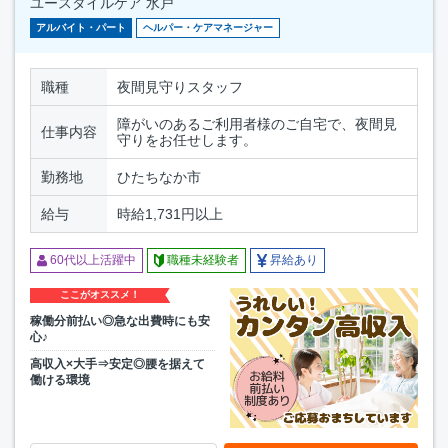
ユースタイルケア 水戸
アルバイト・パート
ヘルパー・ケアマネージャー
職種
夜間見守りスタッフ
障がいのあるご利用者様のご自宅で、夜間見
仕事内容
守りをお任せします。
勤務地
ひたちなか市
給与
時給1,731円以上
60代以上活躍中
職種未経験者
昇給あり
ここがオススメ！
稼働分前払い◎急な出費時にも安
心♪
高収入×大手⇒安定◎腰を据えて
働ける環境