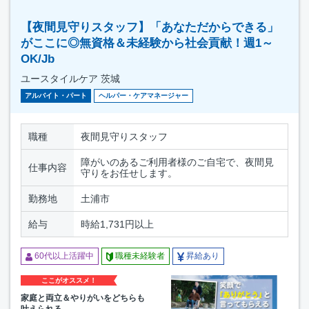
【夜間見守りスタッフ】「あなただからできる」
がここに◎無資格＆未経験から社会貢献！週1～
OK/Jb
ユースタイルケア 茨城
アルバイト・パート
ヘルパー・ケアマネージャー
職種
夜間見守りスタッフ
障がいのあるご利用者様のご自宅で、夜間見
仕事内容
守りをお任せします。
勤務地
土浦市
給与
時給1,731円以上
60代以上活躍中
職種未経験者
昇給あり
ここがオススメ！
家庭と両立＆やりがいをどちらも