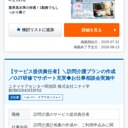
叶えられる
業界高水準の待遇！1勤務でもし
っかり稼ぐ
検討リストに追加
詳細を見る
掲載開始日：2026-07-31
掲載終了予定日：2026-08-13
【サービス提供責任者】＼訪問介護プランの作成
／OJT研修でサポート充実◆お仕事相談会実施中
ニチイケアセンター関池田 株式会社ニチイ学
館/B633I43I33F02
正社員
ヘルパー・ケアマネージャー
職種
訪問介護のサービス提供責任者
訪問介護計画書の作成や、ご利用申込みに関
仕事内容