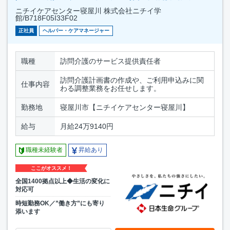
ニチイケアセンター寝屋川 株式会社ニチイ学
館/B718F05I33F02
正社員
ヘルパー・ケアマネージャー
職種
訪問介護のサービス提供責任者
訪問介護計画書の作成や、ご利用申込みに関
仕事内容
わる調整業務をお任せします。
勤務地
寝屋川市【ニチイケアセンター寝屋川】
給与
月給24万9140円
職種未経験者
昇給あり
ここがオススメ！
全国1400拠点以上◆生活の変化に
対応可
時短勤務OK／”働き方”にも寄り
添います