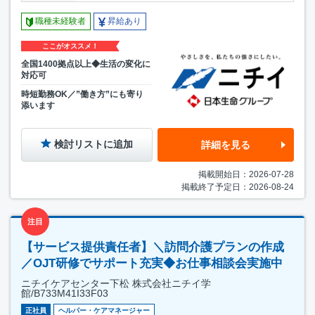
職種未経験者
昇給あり
ここがオススメ！
全国1400拠点以上◆生活の変化に
対応可
時短勤務OK／”働き方”にも寄り
添います
検討リストに追加
詳細を見る
掲載開始日：2026-07-28
掲載終了予定日：2026-08-24
注目
【サービス提供責任者】＼訪問介護プランの作成
／OJT研修でサポート充実◆お仕事相談会実施中
ニチイケアセンター下松 株式会社ニチイ学
館/B733M41I33F03
正社員
ヘルパー・ケアマネージャー