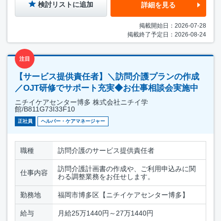
検討リストに追加
詳細を見る
掲載開始日：2026-07-28
掲載終了予定日：2026-08-24
注目
【サービス提供責任者】＼訪問介護プランの作成
／OJT研修でサポート充実◆お仕事相談会実施中
ニチイケアセンター博多 株式会社ニチイ学
館/B811G73I33F10
正社員
ヘルパー・ケアマネージャー
職種
訪問介護のサービス提供責任者
訪問介護計画書の作成や、ご利用申込みに関
仕事内容
わる調整業務をお任せします。
勤務地
福岡市博多区【ニチイケアセンター博多】
給与
月給25万1440円～27万1440円