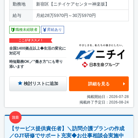
勤務地
新宿区【ニチイケアセンター神楽坂】
給与
月給28万5970円～30万5970円
職種未経験者
昇給あり
ここがオススメ！
全国1400拠点以上◆生活の変化に
対応可
時短勤務OK／”働き方”にも寄り
添います
検討リストに追加
詳細を見る
掲載開始日：2026-07-28
掲載終了予定日：2026-08-24
注目
【サービス提供責任者】＼訪問介護プランの作成
／OJT研修でサポート充実◆お仕事相談会実施中