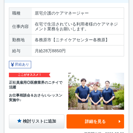
職種
居宅介護のケアマネージャー
在宅で生活されている利用者様のケアマネジ
仕事内容
メント業務をお願いします。
勤務地
各務原市【ニチイケアセンター各務原】
給与
月給28万8850円
昇給あり
ここがオススメ！
正社員雇用◎医療業界のニチイで
活躍
お仕事相談会＆おさらいレッスン
実施中♪
検討リストに追加
詳細を見る