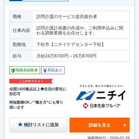
職種
訪問介護のサービス提供責任者
訪問介護計画書の作成や、ご利用申込みに関
仕事内容
わる調整業務をお任せします。
勤務地
下松市【ニチイケアセンター下松】
給与
月給24万8700円～26万8700円
職種未経験者
昇給あり
ここがオススメ！
全国1400拠点以上◆生活の変化に
対応可
時短勤務OK／”働き方”にも寄り
添います
検討リストに追加
詳細を見る
掲載開始日：2026-07-28