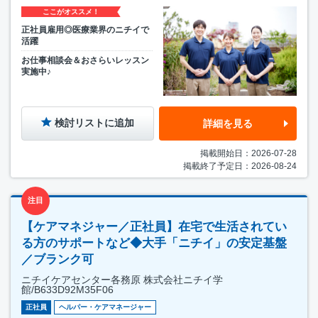
ここがオススメ！
正社員雇用◎医療業界のニチイで
活躍
お仕事相談会＆おさらいレッスン
実施中♪
検討リストに追加
詳細を見る
掲載開始日：2026-07-28
掲載終了予定日：2026-08-24
注目
【ケアマネジャー／正社員】在宅で生活されてい
る方のサポートなど◆大手「ニチイ」の安定基盤
／ブランク可
ニチイケアセンター各務原 株式会社ニチイ学
館/B633D92M35F06
正社員
ヘルパー・ケアマネージャー