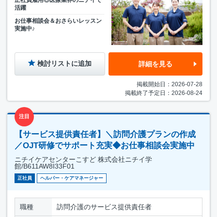
正社員雇用◎医療業界のニチイで
活躍
お仕事相談会＆おさらいレッスン
実施中♪
検討リストに追加
詳細を見る
掲載開始日：2026-07-28
掲載終了予定日：2026-08-24
注目
【サービス提供責任者】＼訪問介護プランの作成
／OJT研修でサポート充実◆お仕事相談会実施中
ニチイケアセンターこすど 株式会社ニチイ学
館/B611AW8I33F01
正社員
ヘルパー・ケアマネージャー
職種
訪問介護のサービス提供責任者