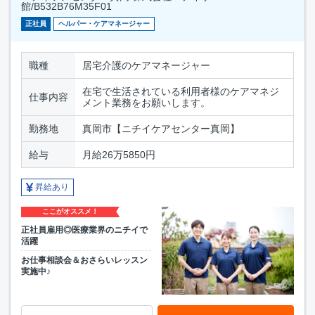
館/B532B76M35F01
正社員
ヘルパー・ケアマネージャー
職種
居宅介護のケアマネージャー
在宅で生活されている利用者様のケアマネジ
仕事内容
メント業務をお願いします。
勤務地
真岡市【ニチイケアセンター真岡】
給与
月給26万5850円
昇給あり
ここがオススメ！
正社員雇用◎医療業界のニチイで
活躍
お仕事相談会＆おさらいレッスン
実施中♪