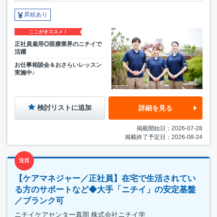
昇給あり
ここがオススメ！
正社員雇用◎医療業界のニチイで
活躍
お仕事相談会＆おさらいレッスン
実施中♪
検討リストに追加
詳細を見る
掲載開始日：2026-07-28
掲載終了予定日：2026-08-24
注目
【ケアマネジャー／正社員】在宅で生活されてい
る方のサポートなど◆大手「ニチイ」の安定基盤
／ブランク可
ニチイケアセンター真岡 株式会社ニチイ学