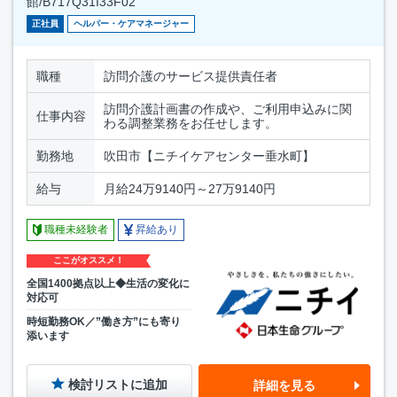
館/B717Q31I33F02
正社員
ヘルパー・ケアマネージャー
職種
訪問介護のサービス提供責任者
訪問介護計画書の作成や、ご利用申込みに関
仕事内容
わる調整業務をお任せします。
勤務地
吹田市【ニチイケアセンター垂水町】
給与
月給24万9140円～27万9140円
職種未経験者
昇給あり
ここがオススメ！
全国1400拠点以上◆生活の変化に
対応可
時短勤務OK／”働き方”にも寄り
添います
検討リストに追加
詳細を見る