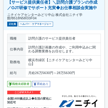
【サービス提供責任者】＼訪問介護プランの作成
／OJT研修でサポート充実◆お仕事相談会実施中
ニチイケアセンターみどり中山 株式会社ニチイ学
館/B518N58I33F04
正社員
ヘルパー・ケアマネージャー
職種
訪問介護のサービス提供責任者
訪問介護計画書の作成や、ご利用申込みに関
仕事内容
わる調整業務をお任せします。
横浜市緑区【ニチイケアセンターみどり中
勤務地
山】
給与
月給26万5630円～28万5630円
職種未経験者
昇給あり
ここがオススメ！
全国1400拠点以上◆生活の変化に
対応可