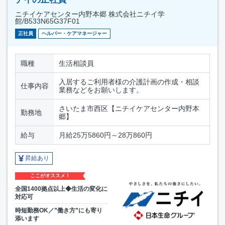
ニチイケアセンター内野本郷 株式会社ニチイ学
館/B533N65G37F01
正社員
ヘルパー・ケアマネージャー
職種
生活相談員
入居するご利用者様の介護計画の作成・相談
仕事内容
業務などをお願いします。
さいたま市西区【ニチイケアセンター内野本
勤務地
郷】
給与
月給25万5860円～28万860円
昇給あり
ここがオススメ！
全国1400拠点以上◆生活の変化に
対応可
時短勤務OK／”働き方”にも寄り
添います