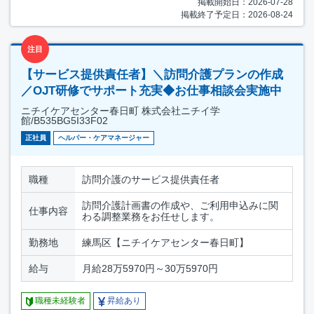
掲載開始日：2026-07-28
掲載終了予定日：2026-08-24
注目
【サービス提供責任者】＼訪問介護プランの作成
／OJT研修でサポート充実◆お仕事相談会実施中
ニチイケアセンター春日町 株式会社ニチイ学
館/B535BG5I33F02
正社員
ヘルパー・ケアマネージャー
職種
訪問介護のサービス提供責任者
訪問介護計画書の作成や、ご利用申込みに関
仕事内容
わる調整業務をお任せします。
勤務地
練馬区【ニチイケアセンター春日町】
給与
月給28万5970円～30万5970円
職種未経験者
昇給あり