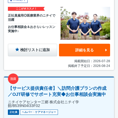
ここがオススメ！
正社員雇用◎医療業界のニチイで
活躍
お仕事相談会＆おさらいレッスン
実施中♪
検討リストに追加
詳細を見る
掲載開始日：2026-07-28
掲載終了予定日：2026-08-24
注目
【サービス提供責任者】＼訪問介護プランの作成
／OJT研修でサポート充実◆お仕事相談会実施中
ニチイケアセンター三郷 株式会社ニチイ学
館/B539N04I33F02
正社員
ヘルパー・ケアマネージャー