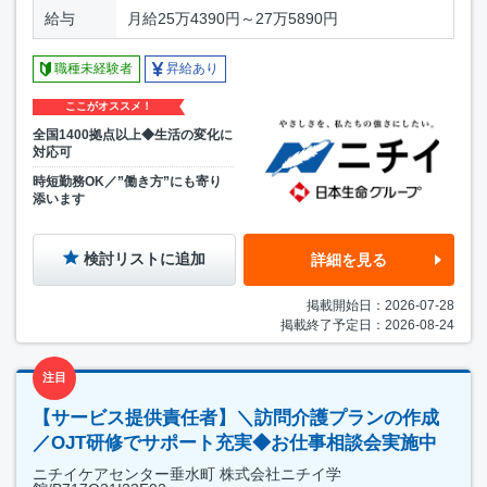
給与
月給25万4390円～27万5890円
職種未経験者
昇給あり
ここがオススメ！
全国1400拠点以上◆生活の変化に
対応可
時短勤務OK／”働き方”にも寄り
添います
検討リストに追加
詳細を見る
掲載開始日：2026-07-28
掲載終了予定日：2026-08-24
注目
【サービス提供責任者】＼訪問介護プランの作成
／OJT研修でサポート充実◆お仕事相談会実施中
ニチイケアセンター垂水町 株式会社ニチイ学