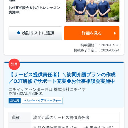
活躍
お仕事相談会＆おさらいレッスン
実施中♪
検討リストに追加
詳細を見る
掲載開始日：2026-07-28
掲載終了予定日：2026-08-24
注目
【サービス提供責任者】＼訪問介護プランの作成
／OJT研修でサポート充実◆お仕事相談会実施中
ニチイケアセンター井口 株式会社ニチイ学
館/B732AL7I33F01
正社員
ヘルパー・ケアマネージャー
職種
訪問介護のサービス提供責任者
訪問介護計画書の作成や、ご利用申込みに関