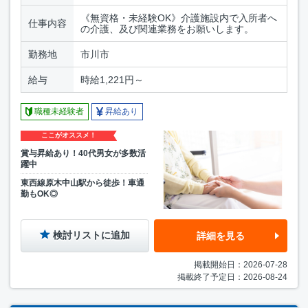
《無資格・未経験OK》介護施設内で入所者へ
仕事内容
の介護、及び関連業務をお願いします。
勤務地
市川市
給与
時給1,221円～
職種未経験者
昇給あり
ここがオススメ！
賞与昇給あり！40代男女が多数活
躍中
東西線原木中山駅から徒歩！車通
勤もOK◎
検討リストに追加
詳細を見る
掲載開始日：2026-07-28
掲載終了予定日：2026-08-24