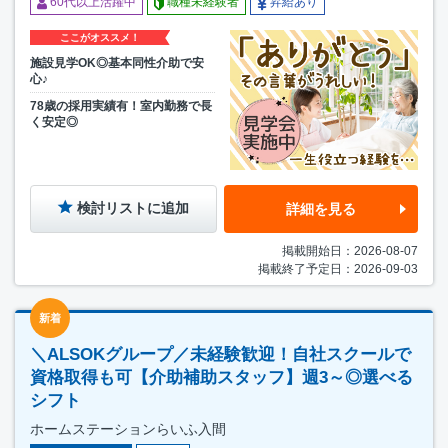
60代以上活躍中
職種未経験者
昇給あり
ここがオススメ！
施設見学OK◎基本同性介助で安
心♪
78歳の採用実績有！室内勤務で長
く安定◎
検討リストに追加
詳細を見る
掲載開始日：2026-08-07
掲載終了予定日：2026-09-03
新着
＼ALSOKグループ／未経験歓迎！自社スクールで
資格取得も可【介助補助スタッフ】週3～◎選べる
シフト
ホームステーションらいふ入間