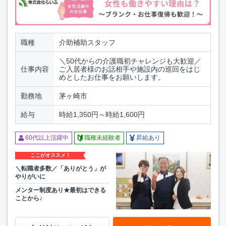
職種
介助補助スタッフ
＼50代からの介護職初チャレンジも大歓迎／
仕事内容
ご入居者様のお話相手や施設内の巡回をはじ
めとしたお仕事をお願いします。
勤務地
茅ヶ崎市
給与
時給1,350円～時給1,600円
60代以上活躍中
職種未経験者
昇給あり
ここがオススメ！
＼転職者多数／「ありがとう」が
やりがいに
メンター制度あり★最初はできる
ことから♪