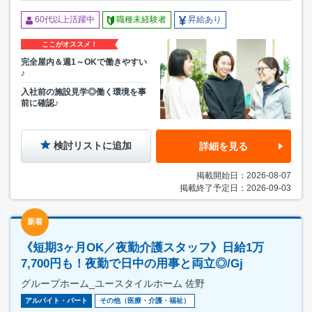
60代以上活躍中
職種未経験者
昇給あり
ここがオススメ！
完全屋内＆週1～OKで働きやすい
♪
入社前の施設見学◎働く環境を事
前に確認♪
検討リストに追加
詳細を見る
掲載開始日：2026-08-07
掲載終了予定日：2026-09-03
新着
《短期3ヶ月OK／夜勤介護スタッフ》日給1万
7,700円も！夜勤で日中の用事と両立◎/Gj
グループホーム_ユースタイルホーム 佐野
アルバイト・パート
その他（医療・介護・福祉）