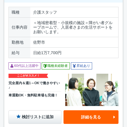
職種
介護スタッフ
＜地域密着型・小規模の施設＞障がい者グル
仕事内容
ープホームで、入居者さまの生活サポートを
お願いします。
勤務地
佐野市
給与
日給1万7,700円
60代以上活躍中
職種未経験者
昇給あり
ここがオススメ！
完全屋内＆週1～OKで働きやすい
♪
車通勤OK・無料駐車場も完備！
検討リストに追加
詳細を見る