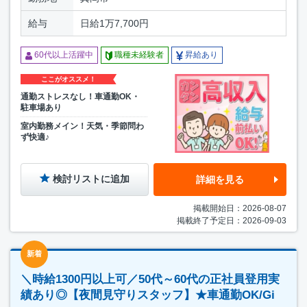
給与
日給1万7,700円
60代以上活躍中
職種未経験者
昇給あり
ここがオススメ！
通勤ストレスなし！車通勤OK・
駐車場あり
室内勤務メイン！天気・季節問わ
ず快適♪
検討リストに追加
詳細を見る
掲載開始日：2026-08-07
掲載終了予定日：2026-09-03
新着
＼時給1300円以上可／50代～60代の正社員登用実
績あり◎【夜間見守りスタッフ】★車通勤OK/Gi