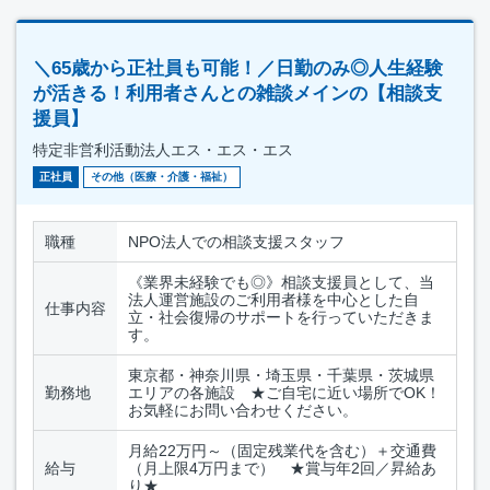
＼65歳から正社員も可能！／日勤のみ◎人生経験
が活きる！利用者さんとの雑談メインの【相談支
援員】
特定非営利活動法人エス・エス・エス
正社員
その他（医療・介護・福祉）
職種
NPO法人での相談支援スタッフ
《業界未経験でも◎》相談支援員として、当
法人運営施設のご利用者様を中心とした自
仕事内容
立・社会復帰のサポートを行っていただきま
す。
東京都・神奈川県・埼玉県・千葉県・茨城県
勤務地
エリアの各施設 ★ご自宅に近い場所でOK！
お気軽にお問い合わせください。
月給22万円～（固定残業代を含む）＋交通費
給与
（月上限4万円まで） ★賞与年2回／昇給あ
り★