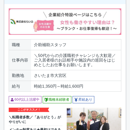
職種
介助補助スタッフ
＼50代からの介護職初チャレンジも大歓迎／
仕事内容
ご入居者様のお話相手や施設内の巡回をはじ
めとしたお仕事をお願いします。
勤務地
さいたま市大宮区
給与
時給1,350円～時給1,600円
60代以上活躍中
職種未経験者
昇給あり
ここがオススメ！
＼転職者多数／「ありがとう」が
やりがいに
メンター制度あり★最初はできる