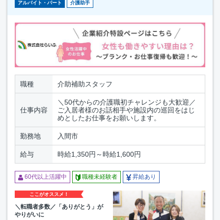
アルバイト・パート
介護助手
職種
介助補助スタッフ
＼50代からの介護職初チャレンジも大歓迎／
仕事内容
ご入居者様のお話相手や施設内の巡回をはじ
めとしたお仕事をお願いします。
勤務地
入間市
給与
時給1,350円～時給1,600円
60代以上活躍中
職種未経験者
昇給あり
ここがオススメ！
＼転職者多数／「ありがとう」が
やりがいに