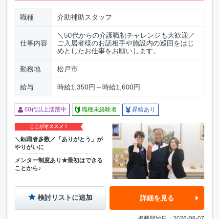
職種
介助補助スタッフ
＼50代からの介護職初チャレンジも大歓迎／
仕事内容
ご入居者様のお話相手や施設内の巡回をはじ
めとしたお仕事をお願いします。
勤務地
松戸市
給与
時給1,350円～時給1,600円
60代以上活躍中
職種未経験者
昇給あり
ここがオススメ！
＼転職者多数／「ありがとう」が
やりがいに
メンター制度あり★最初はできる
ことから♪
検討リストに追加
詳細を見る
掲載開始日：2026-08-07