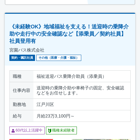
《未経験OK》地域福祉を支える！送迎時の乗降介
助や走行中の安全確認など【添乗員／契約社員】
社員登用有
宮園バス株式会社
契約・嘱託社員
その他（医療・介護・福祉）
職種
福祉送迎バス乗降介助員（添乗員）
送迎時の乗降介助や車椅子の固定、安全確認
仕事内容
などをお任せします。
勤務地
江戸川区
給与
月給23万3,100円～
60代以上活躍中
職種未経験者