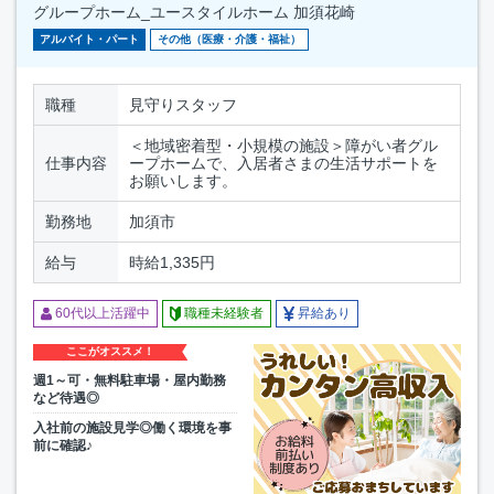
グループホーム_ユースタイルホーム 加須花崎
アルバイト・パート
その他（医療・介護・福祉）
職種
見守りスタッフ
＜地域密着型・小規模の施設＞障がい者グル
仕事内容
ープホームで、入居者さまの生活サポートを
お願いします。
勤務地
加須市
給与
時給1,335円
60代以上活躍中
職種未経験者
昇給あり
ここがオススメ！
週1～可・無料駐車場・屋内勤務
など待遇◎
入社前の施設見学◎働く環境を事
前に確認♪