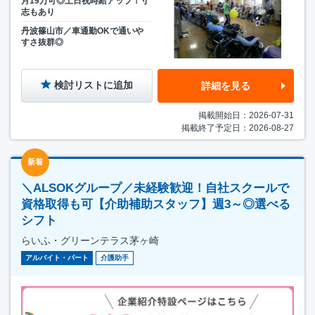
月19万可◎土日祝時給アップ！寸
志もあり
丹波篠山市／車通勤OKで通いや
すさ抜群◎
検討リストに追加
詳細を見る
掲載開始日：2026-07-31
掲載終了予定日：2026-08-27
新着
＼ALSOKグループ／未経験歓迎！自社スクールで
資格取得も可【介助補助スタッフ】週3～◎選べる
シフト
らいふ・グリーンテラス茅ヶ崎
アルバイト・パート
介護助手