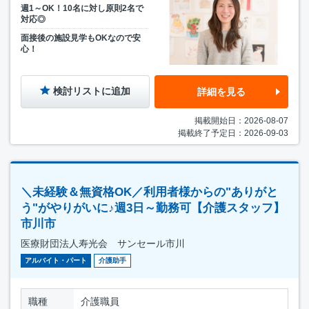
週1～OK！10名に対し原則2名で
対応◎
面接後の施設見学もOKなので安
心！
検討リストに追加
詳細を見る
掲載開始日：2026-08-07
掲載終了予定日：2026-09-03
＼未経験＆無資格OK／利用者様からの"ありがと
う"がやりがいに♪週3日～勤務可【介護スタッフ】
市川市
医療財団法人寿光会 サンセール市川
アルバイト・パート
介護助手
職種
介護職員