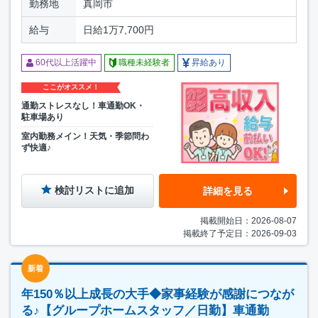
勤務地
真岡市
給与
日給1万7,700円
60代以上活躍中
職種未経験者
昇給あり
ここがオススメ！
通勤ストレスなし！車通勤OK・
駐車場あり
室内勤務メイン！天気・季節問わ
ず快適♪
検討リストに追加
詳細を見る
掲載開始日：2026-08-07
掲載終了予定日：2026-09-03
新着
年150％以上成長の大手◆家事経験が感謝につなが
る♪【グループホームスタッフ／日勤】車通勤