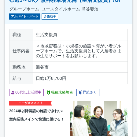
◎週1～OK／無料駐車場完備【生活支援員】/Gi
グループホーム_ユースタイルホーム 熊谷妻沼
アルバイト・パート
介護助手
職種
生活支援員
＜地域密着型・小規模の施設＞障がい者グル
仕事内容
ープホームで、生活支援員として入居者さま
の生活サポートをお願いします。
勤務地
熊谷市
給与
日給1万8,700円
60代以上活躍中
職種未経験者
昇給あり
ここがオススメ！
2024年以降開設の施設できれい♪
室内業務メインで快適に働ける！