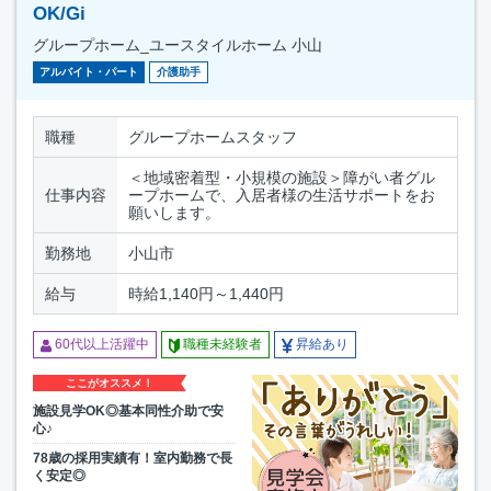
OK/Gi
グループホーム_ユースタイルホーム 小山
アルバイト・パート
介護助手
職種
グループホームスタッフ
＜地域密着型・小規模の施設＞障がい者グル
仕事内容
ープホームで、入居者様の生活サポートをお
願いします。
勤務地
小山市
給与
時給1,140円～1,440円
60代以上活躍中
職種未経験者
昇給あり
ここがオススメ！
施設見学OK◎基本同性介助で安
心♪
78歳の採用実績有！室内勤務で長
く安定◎