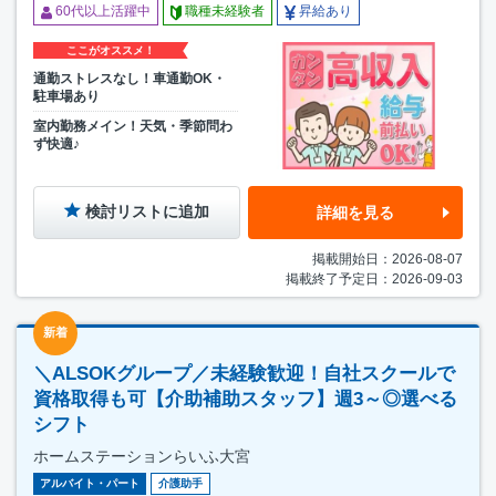
60代以上活躍中
職種未経験者
昇給あり
ここがオススメ！
通勤ストレスなし！車通勤OK・
駐車場あり
室内勤務メイン！天気・季節問わ
ず快適♪
検討リストに追加
詳細を見る
掲載開始日：2026-08-07
掲載終了予定日：2026-09-03
新着
＼ALSOKグループ／未経験歓迎！自社スクールで
資格取得も可【介助補助スタッフ】週3～◎選べる
シフト
ホームステーションらいふ大宮
アルバイト・パート
介護助手