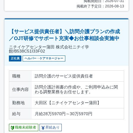
掲載開始日：2026-07-31
掲載終了予定日：2026-08-13
【サービス提供責任者】＼訪問介護プランの作成
／OJT研修でサポート充実◆お仕事相談会実施中
ニチイケアセンター蒲田 株式会社ニチイ学
館/B538C51I33F02
正社員
ヘルパー・ケアマネージャー
職種
訪問介護のサービス提供責任者
訪問介護計画書の作成や、ご利用申込みに関
仕事内容
わる調整業務をお任せします。
勤務地
大田区【ニチイケアセンター蒲田】
給与
月給28万5970円～30万5970円
職種未経験者
昇給あり