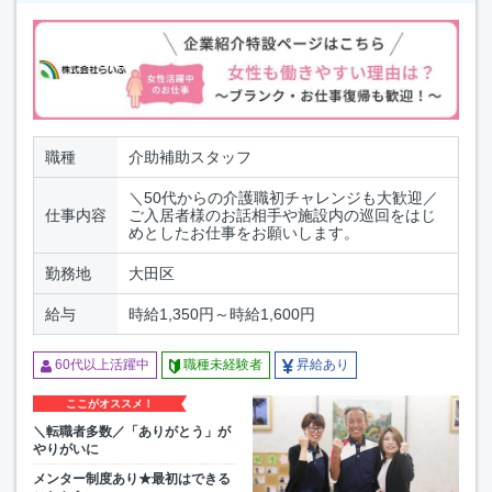
職種
介助補助スタッフ
＼50代からの介護職初チャレンジも大歓迎／
仕事内容
ご入居者様のお話相手や施設内の巡回をはじ
めとしたお仕事をお願いします。
勤務地
大田区
給与
時給1,350円～時給1,600円
60代以上活躍中
職種未経験者
昇給あり
ここがオススメ！
＼転職者多数／「ありがとう」が
やりがいに
メンター制度あり★最初はできる