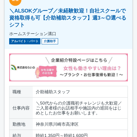
＼ALSOKグループ／未経験歓迎！自社スクールで
資格取得も可【介助補助スタッフ】週3～◎選べる
シフト
ホームステーション溝口
アルバイト・パート
介護助手
職種
介助補助スタッフ
＼50代からの介護職初チャレンジも大歓迎／
仕事内容
ご入居者様のお話相手や施設内の巡回をはじ
めとしたお仕事をお願いします。
勤務地
神奈川県川崎市高津区
給与
時給1,350円～時給1,600円