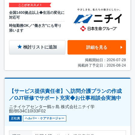
ここがオススメ！
全国1400拠点以上◆生活の変化に
対応可
時短勤務OK／”働き方”にも寄り
添います
検討リストに追加
詳細を見る
掲載開始日：2026-07-28
掲載終了予定日：2026-08-24
【サービス提供責任者】＼訪問介護プランの作成
／OJT研修でサポート充実◆お仕事相談会実施中
ニチイケアセンター鶴ヶ島 株式会社ニチイ学
館/B534C10I33F02
正社員
ヘルパー・ケアマネージャー