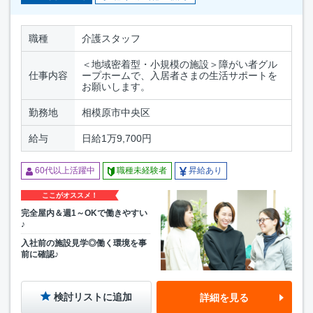
職種
介護スタッフ
＜地域密着型・小規模の施設＞障がい者グル
仕事内容
ープホームで、入居者さまの生活サポートを
お願いします。
勤務地
相模原市中央区
給与
日給1万9,700円
60代以上活躍中
職種未経験者
昇給あり
ここがオススメ！
完全屋内＆週1～OKで働きやすい
♪
入社前の施設見学◎働く環境を事
前に確認♪
検討リストに追加
詳細を見る