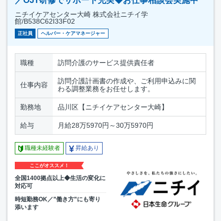
／OJT研修でサポート充実◆お仕事相談会実施中
ニチイケアセンター大崎 株式会社ニチイ学
館/B538C62I33F02
正社員
ヘルパー・ケアマネージャー
職種
訪問介護のサービス提供責任者
訪問介護計画書の作成や、ご利用申込みに関
仕事内容
わる調整業務をお任せします。
勤務地
品川区【ニチイケアセンター大崎】
給与
月給28万5970円～30万5970円
職種未経験者
昇給あり
ここがオススメ！
全国1400拠点以上◆生活の変化に
対応可
時短勤務OK／”働き方”にも寄り
添います