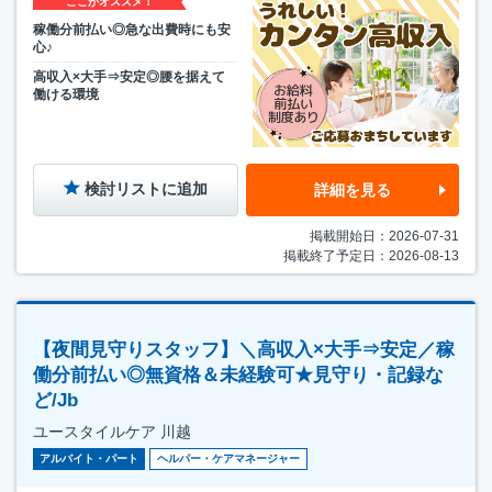
ここがオススメ！
稼働分前払い◎急な出費時にも安
心♪
高収入×大手⇒安定◎腰を据えて
働ける環境
検討リストに追加
詳細を見る
掲載開始日：2026-07-31
掲載終了予定日：2026-08-13
【夜間見守りスタッフ】＼高収入×大手⇒安定／稼
働分前払い◎無資格＆未経験可★見守り・記録な
ど/Jb
ユースタイルケア 川越
アルバイト・パート
ヘルパー・ケアマネージャー