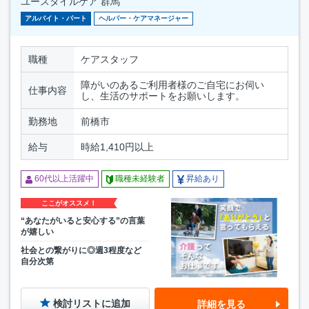
ユースタイルケア 群馬
アルバイト・パート
ヘルパー・ケアマネージャー
職種
ケアスタッフ
障がいのあるご利用者様のご自宅にお伺い
仕事内容
し、生活のサポートをお願いします。
勤務地
前橋市
給与
時給1,410円以上
60代以上活躍中
職種未経験者
昇給あり
ここがオススメ！
“あなたがいると安心する”の言葉
が嬉しい
社会との繋がりに◎週3程度など
自分次第
検討リストに追加
詳細を見る