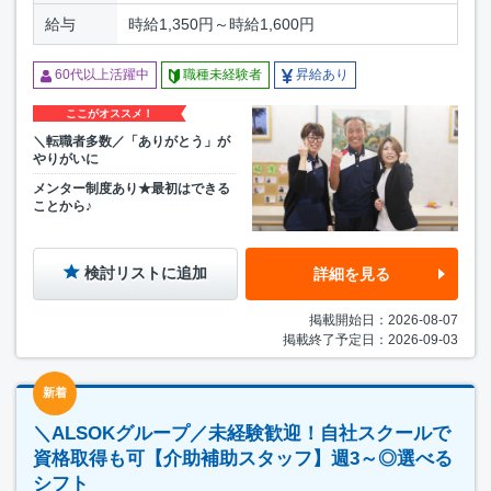
給与
時給1,350円～時給1,600円
60代以上活躍中
職種未経験者
昇給あり
ここがオススメ！
＼転職者多数／「ありがとう」が
やりがいに
メンター制度あり★最初はできる
ことから♪
検討リストに追加
詳細を見る
掲載開始日：2026-08-07
掲載終了予定日：2026-09-03
新着
＼ALSOKグループ／未経験歓迎！自社スクールで
資格取得も可【介助補助スタッフ】週3～◎選べる
シフト