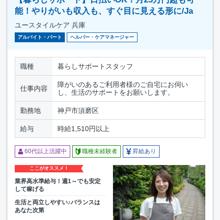
能！やりがいも収入も、すぐ目に見える形に/Ja
ユースタイルケア 兵庫
アルバイト・パート
ヘルパー・ケアマネージャー
職種
暮らしサポートスタッフ
障がいのあるご利用者様のご自宅にお伺い
仕事内容
し、生活のサポートをお願いします。
勤務地
神戸市須磨区
給与
時給1,510円以上
60代以上活躍中
職種未経験者
昇給あり
ここがオススメ！
業界高水準給与！週1～でも安定
して稼げる
生活と両立しやすい♪バランスは
あなた次第