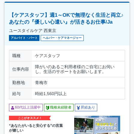
【ケアスタッフ】週1～OKで無理なく生活と両立♪
あなたの『優しい心遣い』が活きるお仕事/Ja
ユースタイルケア 西東京
アルバイト・パート
ヘルパー・ケアマネージャー
職種
ケアスタッフ
障がいのあるご利用者様のご自宅にお伺い
仕事内容
し、生活のサポートをお願いします。
勤務地
青梅市
給与
時給1,560円以上
60代以上活躍中
職種未経験者
昇給あり
ここがオススメ！
“あなたがいると安心する”の言葉
が嬉しい