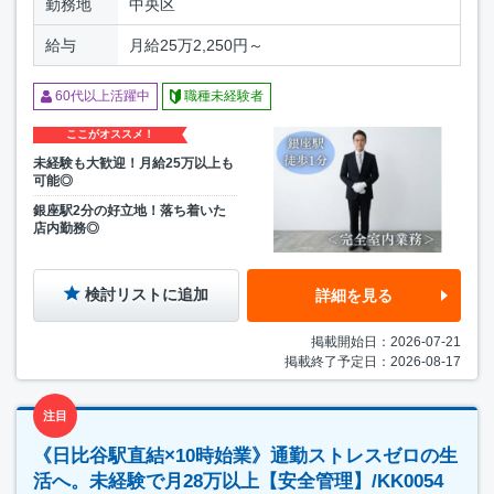
勤務地
中央区
給与
月給25万2,250円～
60代以上活躍中
職種未経験者
ここがオススメ！
未経験も大歓迎！月給25万以上も
可能◎
銀座駅2分の好立地！落ち着いた
店内勤務◎
検討リストに追加
詳細を見る
掲載開始日：2026-07-21
掲載終了予定日：2026-08-17
注目
《日比谷駅直結×10時始業》通勤ストレスゼロの生
活へ。未経験で月28万以上【安全管理】/KK0054