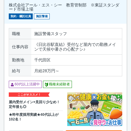
株式会社アール・エス・シー 教育管制部 ※東証スタンダ
ード市場上場
契約・嘱託社員
施設警備
職種
施設警備スタッフ
《日比谷駅直結》受付など屋内での勤務メイ
仕事内容
ンで天候や暑さの心配ナシ♪
勤務地
千代田区
給与
月給28万円～
60代以上活躍中
職種未経験者
ここがオススメ！
屋内受付メイン×見回り少なめ！
定年後も◎
★昨年度採用実績★40代以上が
102名！