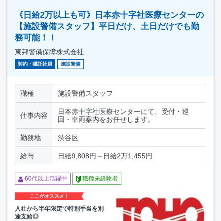
《日給2万以上も可》日本赤十字社医療センターの
【施設警備スタッフ】平日だけ、土日だけでも勤
務可能！！
東邦警備保障株式会社
契約・嘱託社員
施設警備
職種
施設警備スタッフ
日本赤十字社医療センターにて、受付・巡
仕事内容
回・車両案内をお任せします。
勤務地
渋谷区
給与
日給9,808円～日給2万1,455円
60代以上活躍中
職種未経験者
ここがオススメ！
入社から半年限定で特別手当を別
途支給◎