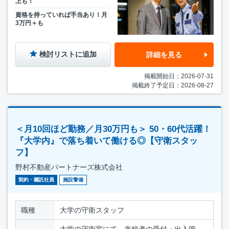
上も！
資格を持っていれば手当あり！月
3万円＋も
検討リストに追加
詳細を見る
掲載開始日：2026-07-31
掲載終了予定日：2026-08-27
＜月10回ほど勤務／月30万円も＞ 50・60代活躍！
『大学内』で落ち着いて働ける◎【守衛スタッ
フ】
野村不動産パートナーズ株式会社
契約・嘱託社員
施設警備
職種
大学の守衛スタッフ
大学の守衛室にて、来校者の受付・出入管