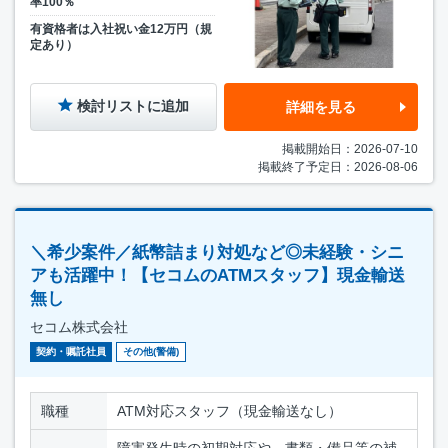
率100％
有資格者は入社祝い金12万円（規
定あり）
検討リストに追加
詳細を見る
掲載開始日：2026-07-10
掲載終了予定日：2026-08-06
＼希少案件／紙幣詰まり対処など◎未経験・シニ
アも活躍中！【セコムのATMスタッフ】現金輸送
無し
セコム株式会社
契約・嘱託社員
その他(警備)
職種
ATM対応スタッフ（現金輸送なし）
障害発生時の初期対応や、書類・備品等の補