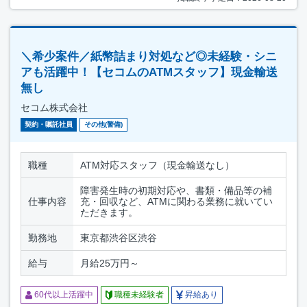
＼希少案件／紙幣詰まり対処など◎未経験・シニ
アも活躍中！【セコムのATMスタッフ】現金輸送
無し
セコム株式会社
契約・嘱託社員
その他(警備)
職種
ATM対応スタッフ（現金輸送なし）
障害発生時の初期対応や、書類・備品等の補
仕事内容
充・回収など、ATMに関わる業務に就いてい
ただきます。
勤務地
東京都渋谷区渋谷
給与
月給25万円～
60代以上活躍中
職種未経験者
昇給あり