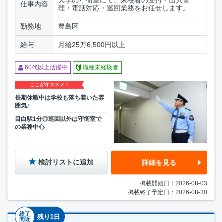
仕事内容
理・電話対応・巡回業務をお任せします。
勤務地
豊島区
給与
月給25万6,500円以上
60代以上活躍中
職種未経験者
ここがオススメ！
長期休暇中は学校も落ち着いた雰
囲気♪
目白駅1分◎巡回以外は守衛室で
の業務中心
検討リストに追加
詳細を見る
掲載開始日：2026-08-03
掲載終了予定日：2026-08-30
終了
残り1日
間近