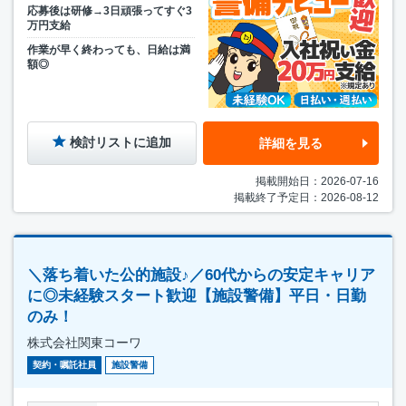
応募後は研修→3日頑張ってすぐ3
万円支給
作業が早く終わっても、日給は満
額◎
検討リストに追加
詳細を見る
掲載開始日：2026-07-16
掲載終了予定日：2026-08-12
＼落ち着いた公的施設♪／60代からの安定キャリア
に◎未経験スタート歓迎【施設警備】平日・日勤
のみ！
株式会社関東コーワ
契約・嘱託社員
施設警備