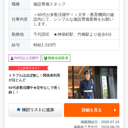
職種
施設警備スタッフ
＜60代が多数活躍中！＞大学・教育機関の施
仕事内容
設内にて、シンプルな施設警備業務をお願い
します。
勤務地
千代田区 ★神保町駅、竹橋駅より徒歩5分
給与
時給1,310円
60代以上活躍中
職種未経験者
ここがオススメ！
トラブルはほぼ無し！関係者利用
がほとんど
60代多数活躍中★定年なしで長く
続く！
検討リストに追加
詳細を見る
掲載開始日：2026-07-24
掲載終了予定日：2026-08-20