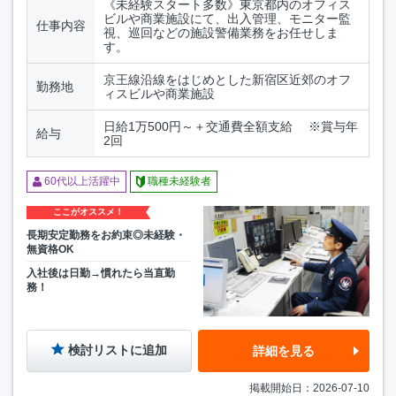
《未経験スタート多数》東京都内のオフィス
ビルや商業施設にて、出入管理、モニター監
仕事内容
視、巡回などの施設警備業務をお任せしま
す。
京王線沿線をはじめとした新宿区近郊のオフ
勤務地
ィスビルや商業施設
日給1万500円～＋交通費全額支給 ※賞与年
給与
2回
60代以上活躍中
職種未経験者
ここがオススメ！
長期安定勤務をお約束◎未経験・
無資格OK
入社後は日勤→慣れたら当直勤
務！
検討リストに追加
詳細を見る
掲載開始日：2026-07-10