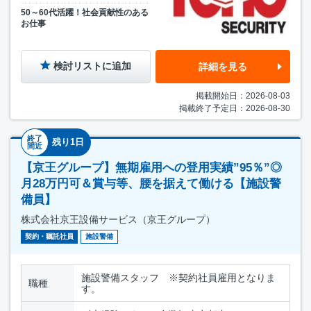
50～60代活躍！社会貢献性のある
お仕事
検討リストに追加
詳細を見る
掲載開始日：2026-08-03
掲載終了予定日：2026-08-30
終了
残り1日
間近
【京王グループ】無期雇用への登用実績”95％”◎
月28万円可＆賞与等、腰を据えて働ける【施設警
備員】
株式会社京王設備サービス（京王グループ）
契約・嘱託社員
施設警備
施設警備スタッフ ※契約社員雇用となりま
職種
す。