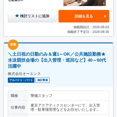
も最適◎≫
検討リストに追加
詳細を見る
掲載開始日：2026-08-03
掲載終了予定日：2026-08-30
新着
＼土日祝の日勤のみ＆週1～OK／公共施設勤務★
水泳競技会場の【出入管理・巡回など】40～60代
活躍中
株式会社オーエンス
アルバイト・パート
施設警備
職種
警備スタッフ
東京アクアティクスセンターにて、出入管
仕事内容
理・駐車場管理などをお任せいたします。