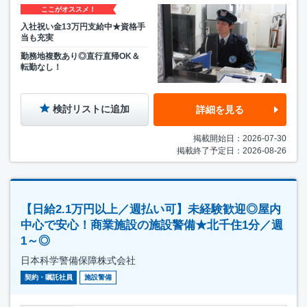
ここがオススメ！
入社祝い金13万円支給中★資格手
当も充実
勤務地複数あり◎直行直帰OK＆
転勤なし！
検討リストに追加
詳細を見る
掲載開始日：2026-07-30
掲載終了予定日：2026-08-26
【日給2.1万円以上／週払い可】未経験歓迎◎屋内
中心で安心！商業施設の施設警備★北千住1分／週
1～◎
日本科学警備保障株式会社
契約・嘱託社員
施設警備