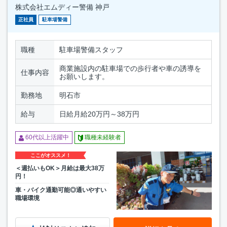
株式会社エムディー警備 神戸
正社員
駐車場警備
職種
駐車場警備スタッフ
商業施設内の駐車場での歩行者や車の誘導を
仕事内容
お願いします。
勤務地
明石市
給与
日給月給20万円～38万円
60代以上活躍中
職種未経験者
ここがオススメ！
＜週払いもOK＞月給は最大38万
円！
車・バイク通勤可能◎通いやすい
職場環境