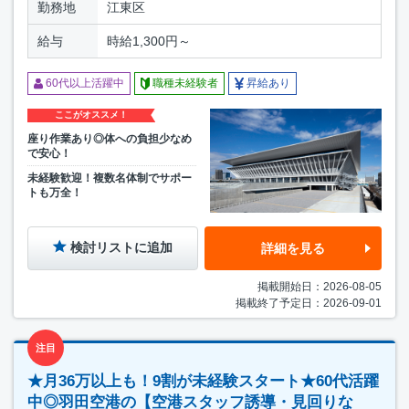
勤務地
江東区
給与
時給1,300円～
60代以上活躍中
職種未経験者
昇給あり
ここがオススメ！
座り作業あり◎体への負担少なめ
で安心！
未経験歓迎！複数名体制でサポー
トも万全！
検討リストに追加
詳細を見る
掲載開始日：2026-08-05
掲載終了予定日：2026-09-01
注目
★月36万以上も！9割が未経験スタート★60代活躍
中◎羽田空港の【空港スタッフ誘導・見回りな