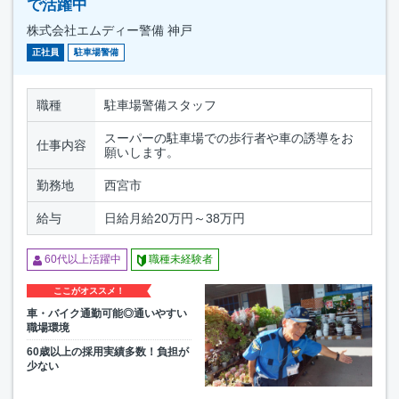
で活躍中
株式会社エムディー警備 神戸
正社員
駐車場警備
職種
駐車場警備スタッフ
スーパーの駐車場での歩行者や車の誘導をお
仕事内容
願いします。
勤務地
西宮市
給与
日給月給20万円～38万円
60代以上活躍中
職種未経験者
ここがオススメ！
車・バイク通勤可能◎通いやすい
職場環境
60歳以上の採用実績多数！負担が
少ない