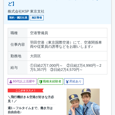
ど】
株式会社KSP 東京支社
契約・嘱託社員
施設警備
職種
空港警備員
羽田空港（東京国際空港）にて、空港関係車
仕事内容
両や従業員の誘導などをお願いします♪
勤務地
大田区
①日給2万7,000円～ ②日給2万4,990円～2
給与
万5,357円 ③日給2万4,570円～
60代以上活躍中
職種未経験者
昇給あり
ここがオススメ！
＼飛行機好き＆空港が好きな方必
見！／
週1～フルタイムまで、働き方は
自由自在♪