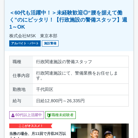
＜60代も活躍中！＞未経験歓迎◎“腰を据えて働
く”のにピッタリ！【行政施設の警備スタッフ】週
1～OK
株式会社MSK 東京本部
アルバイト・パート
施設警備
職種
行政関連施設の警備スタッフ
行政関連施設にて、警備業務をお任せしま
仕事内容
す。
勤務地
千代田区
給与
日給12,800円～26,335円
60代以上活躍中
職種未経験者
ここがオススメ！
当務の場合、月11回で月収26万以