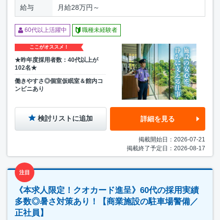
給与
月給28万円～
60代以上活躍中
職種未経験者
ここがオススメ！
★昨年度採用者数：40代以上が
102名★
働きやすさ◎個室仮眠室＆館内コ
ンビニあり
検討リストに追加
詳細を見る
掲載開始日：2026-07-21
掲載終了予定日：2026-08-17
注目
《本求人限定！クオカード進呈》60代の採用実績
多数◎暑さ対策あり！【商業施設の駐車場警備／
正社員】