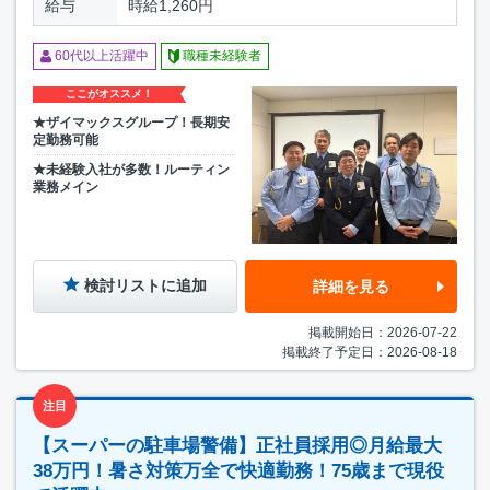
給与
時給1,260円
60代以上活躍中
職種未経験者
ここがオススメ！
★ザイマックスグループ！長期安
定勤務可能
★未経験入社が多数！ルーティン
業務メイン
検討リストに追加
詳細を見る
掲載開始日：2026-07-22
掲載終了予定日：2026-08-18
注目
【スーパーの駐車場警備】正社員採用◎月給最大
38万円！暑さ対策万全で快適勤務！75歳まで現役