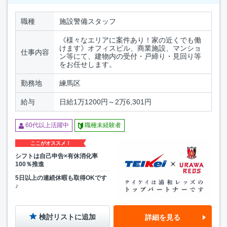
職種
施設警備スタッフ
《様々なエリアに案件あり！家の近くでも働
けます》オフィスビル、商業施設、マンショ
仕事内容
ン等にて、建物内の受付・戸締り・見回り等
をお任せします。
勤務地
練馬区
給与
日給1万1200円～2万6,301円
60代以上活躍中
職種未経験者
ここがオススメ！
シフトは自己申告×有休消化率
100％推進
5日以上の連続休暇も取得OKです
♪
検討リストに追加
詳細を見る