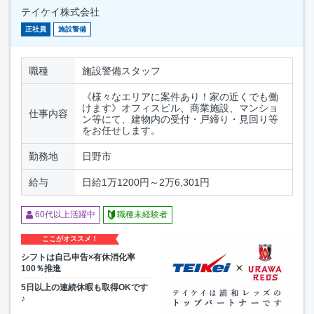
テイケイ株式会社
正社員
施設警備
職種
施設警備スタッフ
《様々なエリアに案件あり！家の近くでも働
けます》オフィスビル、商業施設、マンショ
仕事内容
ン等にて、建物内の受付・戸締り・見回り等
をお任せします。
勤務地
日野市
給与
日給1万1200円～2万6,301円
60代以上活躍中
職種未経験者
ここがオススメ！
シフトは自己申告×有休消化率
100％推進
5日以上の連続休暇も取得OKです
♪