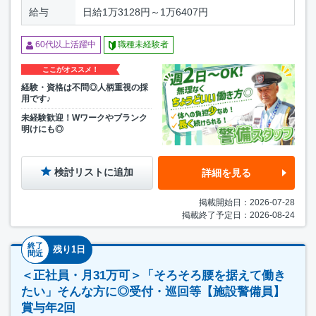
給与
日給1万3128円～1万6407円
60代以上活躍中
職種未経験者
ここがオススメ！
経験・資格は不問◎人柄重視の採
用です♪
未経験歓迎！Wワークやブランク
明けにも◎
検討リストに追加
詳細を見る
掲載開始日：2026-07-28
掲載終了予定日：2026-08-24
終了
残り1日
間近
＜正社員・月31万可＞「そろそろ腰を据えて働き
たい」そんな方に◎受付・巡回等【施設警備員】
賞与年2回