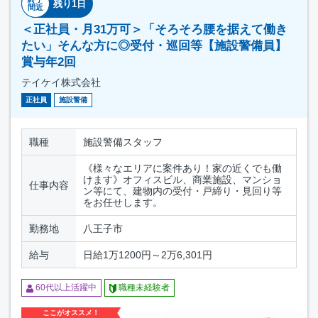
残り1日
間近
＜正社員・月31万可＞「そろそろ腰を据えて働き
たい」そんな方に◎受付・巡回等【施設警備員】
賞与年2回
テイケイ株式会社
正社員
施設警備
職種
施設警備スタッフ
《様々なエリアに案件あり！家の近くでも働
けます》オフィスビル、商業施設、マンショ
仕事内容
ン等にて、建物内の受付・戸締り・見回り等
をお任せします。
勤務地
八王子市
給与
日給1万1200円～2万6,301円
60代以上活躍中
職種未経験者
ここがオススメ！