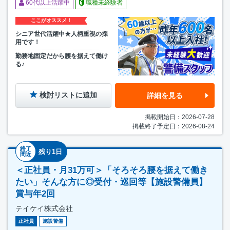
60代以上活躍中
職種未経験者
ここがオススメ！
シニア世代活躍中★人柄重視の採
用です！
勤務地固定だから腰を据えて働け
る♪
検討リストに追加
詳細を見る
掲載開始日：2026-07-28
掲載終了予定日：2026-08-24
終了
残り1日
間近
＜正社員・月31万可＞「そろそろ腰を据えて働き
たい」そんな方に◎受付・巡回等【施設警備員】
賞与年2回
テイケイ株式会社
正社員
施設警備