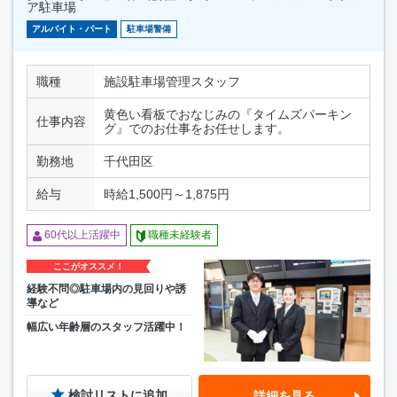
ア駐車場
アルバイト・パート
駐車場警備
職種
施設駐車場管理スタッフ
黄色い看板でおなじみの『タイムズパーキン
仕事内容
グ』でのお仕事をお任せします。
勤務地
千代田区
給与
時給1,500円～1,875円
60代以上活躍中
職種未経験者
ここがオススメ！
経験不問◎駐車場内の見回りや誘
導など
幅広い年齢層のスタッフ活躍中！
検討リストに追加
詳細を見る