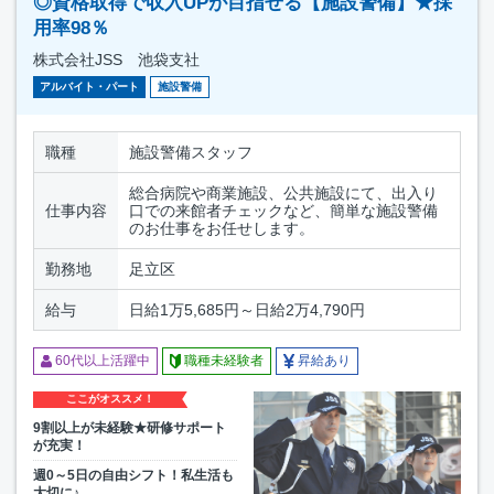
◎資格取得で収入UPが目指せる【施設警備】★採
用率98％
株式会社JSS 池袋支社
アルバイト・パート
施設警備
職種
施設警備スタッフ
総合病院や商業施設、公共施設にて、出入り
仕事内容
口での来館者チェックなど、簡単な施設警備
のお仕事をお任せします。
勤務地
足立区
給与
日給1万5,685円～日給2万4,790円
60代以上活躍中
職種未経験者
昇給あり
ここがオススメ！
9割以上が未経験★研修サポート
が充実！
週0～5日の自由シフト！私生活も
大切に♪