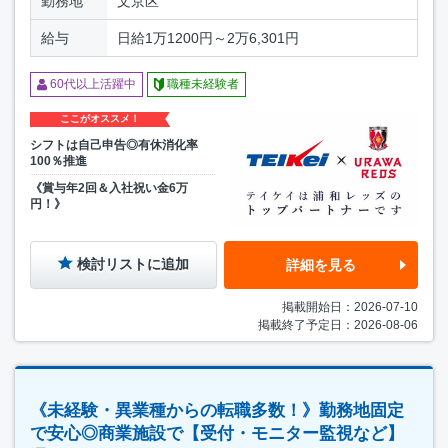
勤務地
文京区
給与
日給1万1200円～2万6,301円
60代以上活躍中
職種未経験者
ここがオススメ！
シフトは自己申告◎有休消化率
100％推進
《賞与年2回＆入社祝い金6万
円！》
検討リストに追加
詳細を見る
掲載開始日：2026-07-10
掲載終了予定日：2026-08-06
《未経験・異業種からの転職多数！》勤務地固定
で安心◎商業施設で【受付・モニター監視など】