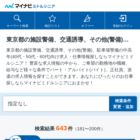
キーワード検索
検討リスト
オファー
登録/ログイン
東京都の施設警備、交通誘導、その他(警備)、駐車場警備の求人
東京都の施設警備、交通誘導、その他(警備)、駐車場警備の中⾼
年(40代・50代・60代)向け求⼈・仕事情報探しならマイナビミド
ルシニア！ 豊富な求人情報の中から、ご希望の勤務地や職種、
給与など様々な条件でパート・アルバイト(バイト)、正社員、派
遣の求人情報を探すことができます。あなたにぴったりのお仕事
探しならマイナビミドルシニアにおまかせ！
検索条件
指定なし
変更・追加
643
検索結果
件
（181〜200件）
終了