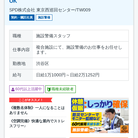
OK
SPD株式会社 東京西巡回センター/TW009
契約・嘱託社員
施設警備
職種
施設警備スタッフ
複合施設にて、施設警備のお仕事をお任せし
仕事内容
ます。
勤務地
渋谷区
給与
日給1万1000円～日給2万1252円
60代以上活躍中
職種未経験者
ここがオススメ！
《複数名体制》一人になることは
ありません
《空調完備》快適な屋内でストレ
スフリー♪