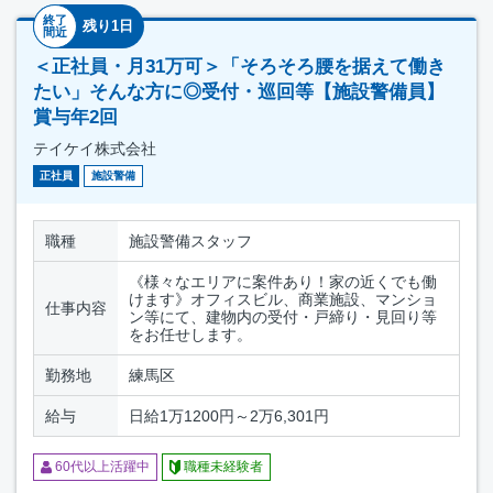
終了
残り1日
間近
＜正社員・月31万可＞「そろそろ腰を据えて働き
たい」そんな方に◎受付・巡回等【施設警備員】
賞与年2回
テイケイ株式会社
正社員
施設警備
職種
施設警備スタッフ
《様々なエリアに案件あり！家の近くでも働
けます》オフィスビル、商業施設、マンショ
仕事内容
ン等にて、建物内の受付・戸締り・見回り等
をお任せします。
勤務地
練馬区
給与
日給1万1200円～2万6,301円
60代以上活躍中
職種未経験者