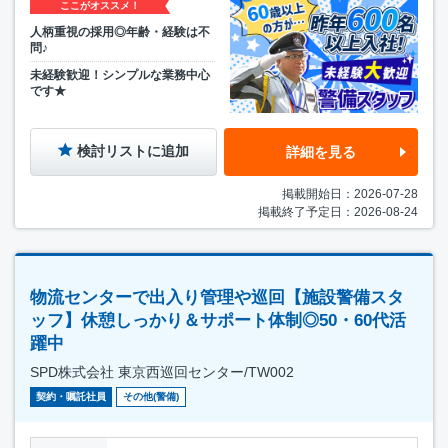
ここがオススメ！
人柄重視の採用◎年齢・経験は不
問♪
未経験歓迎！シンプルな業務中心
です★
検討リストに追加
詳細を見る
掲載開始日：2026-07-28
掲載終了予定日：2026-08-24
物流センターで出入り管理や巡回【施設警備スタ
ッフ】休憩しっかり＆サポート体制◎50・60代活
躍中
SPD株式会社 東京西巡回センター/TW002
契約・嘱託社員
その他(警備)