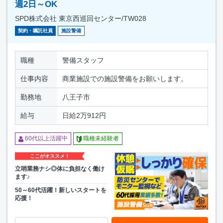
週2日～OK
SPD株式会社 東京西巡回センター/TW028
契約・嘱託社員
施設警備
職種
警備スタッフ
仕事内容
商業施設での施設警備をお願いします。
勤務地
八王子市
給与
日給2万912円
60代以上活躍中
職種未経験者
ここがオススメ！
立哨業務ナシ◎体に負担なく働け
ます♪
50～60代活躍！新しいスタートを
応援！