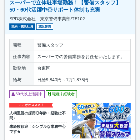
スーパーで立体駐車場勤務！【警備スタッフ】
50・60代活躍中◎サポート体制も充実
SPD株式会社 東京警備事業部/TE102
契約・嘱託社員
施設警備
職種
警備スタッフ
仕事内容
スーパーでの警備業務をお任せいたします。
勤務地
台東区
給与
日給9,840円～1万1,875円
60代以上活躍中
職種未経験者
ここがオススメ！
人柄重視の採用◎年齢・経験は不
問♪
未経験歓迎！シンプルな業務中心
です★