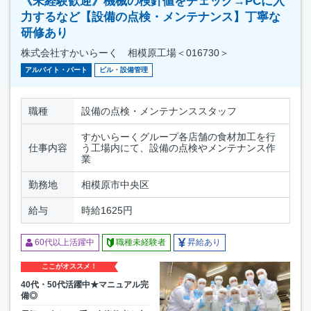
《未経験歓迎》機械の検針値をチェック→PCに入
力するなど【設備の点検・メンテナンス】丁寧な
研修あり
株式会社すかいらーく 相模原工場＜016730＞
アルバイト・パート
ビル・設備管理
職種
設備の点検・メンテナンススタッフ
すかいらーくグループ各店舗の食材加工を行
仕事内容
う工場内にて、設備の点検やメンテナンス作
業
勤務地
相模原市中央区
給与
時給1625円
60代以上活躍中
職種未経験者
昇給あり
ここがオススメ！
40代・50代活躍中★マニュアル完
備◎