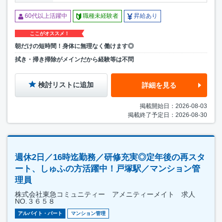
60代以上活躍中
職種未経験者
昇給あり
ここがオススメ！
朝だけの短時間！身体に無理なく働けます◎
拭き・掃き掃除がメインだから経験等は不問
検討リストに追加
詳細を見る
掲載開始日：2026-08-03
掲載終了予定日：2026-08-30
週休2日／16時迄勤務／研修充実◎定年後の再スタ
ート、しゅふの方活躍中！戸塚駅／マンション管
理員
株式会社東急コミュニティー アメニティーメイト 求人
NO.３６５８
アルバイト・パート
マンション管理