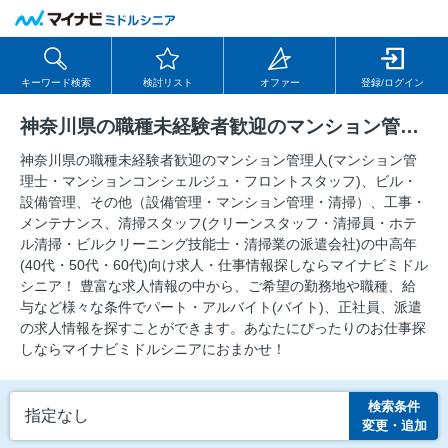
キーワード検索
検討リスト
オファー
登録/ログイン
神奈川県の職種未経験者歓迎のマンション管理人(マンション管理士・マンションコンシェルジュ・フロントスタッフ)、ビル・設備管理、その他（設備管理・マンション管理・清掃）、工事・メンテナンス、清掃スタッフ(クリーンスタッフ・清掃員・ホテル清掃・ビルクリーニング技能士・清掃業の派遣会社)の求人
神奈川県の職種未経験者歓迎のマンション管理人(マンション管
理士・マンションコンシェルジュ・フロントスタッフ)、ビル・
設備管理、その他（設備管理・マンション管理・清掃）、工事・
メンテナンス、清掃スタッフ(クリーンスタッフ・清掃員・ホテ
ル清掃・ビルクリーニング技能士・清掃業の派遣会社)の中⾼年
(40代・50代・60代)向け求⼈・仕事情報探しならマイナビミドル
シニア！ 豊富な求人情報の中から、ご希望の勤務地や職種、給
与など様々な条件でパート・アルバイト(バイト)、正社員、派遣
の求人情報を探すことができます。あなたにぴったりのお仕事探
しならマイナビミドルシニアにおまかせ！
検索条件
指定なし
変更・追加