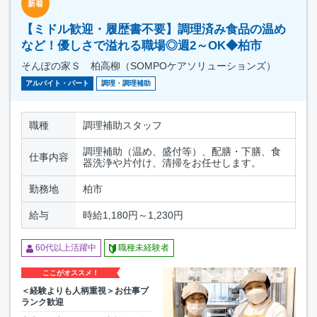
新着
【ミドル歓迎・履歴書不要】調理済み食品の温め
など！優しさで溢れる職場◎週2～OK◆柏市
そんぽの家Ｓ 柏高柳（SOMPOケアソリューションズ）
アルバイト・パート
調理・調理補助
職種
調理補助スタッフ
調理補助（温め、盛付等）、配膳・下膳、食
仕事内容
器洗浄や片付け、清掃をお任せします。
勤務地
柏市
給与
時給1,180円～1,230円
60代以上活躍中
職種未経験者
ここがオススメ！
＜経験よりも人柄重視＞お仕事ブ
ランク歓迎