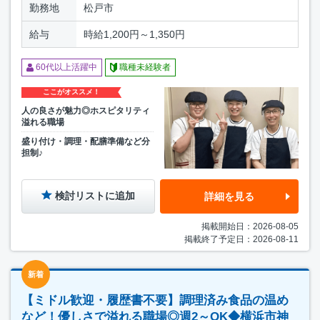
勤務地
松戸市
給与
時給1,200円～1,350円
60代以上活躍中
職種未経験者
ここがオススメ！
人の良さが魅力◎ホスピタリティ
溢れる職場
盛り付け・調理・配膳準備など分
担制♪
検討リストに追加
詳細を見る
掲載開始日：2026-08-05
掲載終了予定日：2026-08-11
新着
【ミドル歓迎・履歴書不要】調理済み食品の温め
など！優しさで溢れる職場◎週2～OK◆横浜市神