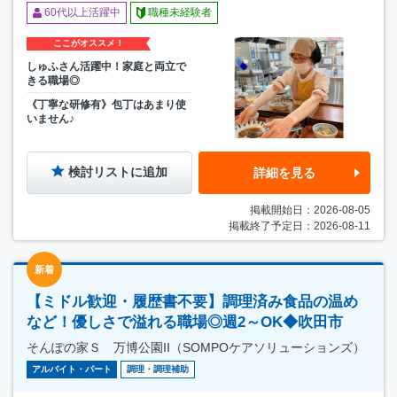
60代以上活躍中
職種未経験者
ここがオススメ！
しゅふさん活躍中！家庭と両立で
きる職場◎
《丁寧な研修有》包丁はあまり使
いません♪
検討リストに追加
詳細を見る
掲載開始日：2026-08-05
掲載終了予定日：2026-08-11
新着
【ミドル歓迎・履歴書不要】調理済み食品の温め
など！優しさで溢れる職場◎週2～OK◆吹田市
そんぽの家Ｓ 万博公園II（SOMPOケアソリューションズ）
アルバイト・パート
調理・調理補助