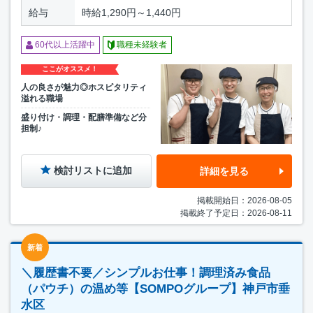
給与
時給1,290円～1,440円
60代以上活躍中
職種未経験者
ここがオススメ！
人の良さが魅力◎ホスピタリティ
溢れる職場
盛り付け・調理・配膳準備など分
担制♪
検討リストに追加
詳細を見る
掲載開始日：2026-08-05
掲載終了予定日：2026-08-11
新着
＼履歴書不要／シンプルお仕事！調理済み食品
（パウチ）の温め等【SOMPOグループ】神戸市垂
水区