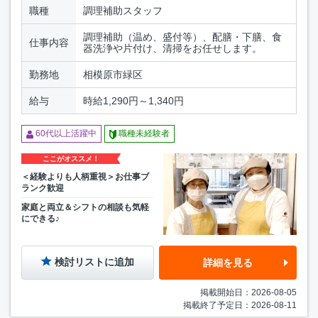
職種
調理補助スタッフ
調理補助（温め、盛付等）、配膳・下膳、食
仕事内容
器洗浄や片付け、清掃をお任せします。
勤務地
相模原市緑区
給与
時給1,290円～1,340円
60代以上活躍中
職種未経験者
ここがオススメ！
＜経験よりも人柄重視＞お仕事ブ
ランク歓迎
家庭と両立＆シフトの相談も気軽
にできる♪
検討リストに追加
詳細を見る
掲載開始日：2026-08-05
掲載終了予定日：2026-08-11