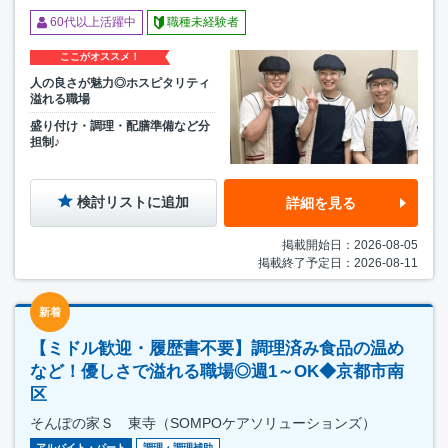
60代以上活躍中
職種未経験者
ここがオススメ！
人の良さが魅力◎ホスピタリティ
溢れる職場
盛り付け・調理・配膳準備など分
担制♪
検討リストに追加
詳細を見る
掲載開始日：2026-08-05
掲載終了予定日：2026-08-11
新着
【ミドル歓迎・履歴書不要】調理済み食品の温め
など！優しさで溢れる職場◎週1～OK◆京都市南
区
そんぽの家Ｓ 東寺（SOMPOケアソリューションズ）
アルバイト・パート
調理・調理補助