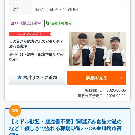
給与
時給1,360円～1,510円
60代以上活躍中
職種未経験者
ここがオススメ！
人の良さが魅力◎ホスピタリティ
溢れる職場
盛り付け・調理・配膳準備など分
担制♪
検討リストに追加
詳細を見る
掲載開始日：2026-08-05
掲載終了予定日：2026-08-11
新着
【ミドル歓迎・履歴書不要】調理済み食品の温め
など！優しさで溢れる職場◎週2～OK◆川崎市高