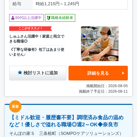
給与
時給1,215円～1,245円
60代以上活躍中
職種未経験者
ここがオススメ！
しゅふさん活躍中！家庭と両立で
きる職場◎
《丁寧な研修有》包丁はあまり使
いません♪
検討リストに追加
詳細を見る
掲載開始日：2026-08-05
掲載終了予定日：2026-08-11
新着
【ミドル歓迎・履歴書不要】調理済み食品の温め
など！優しさで溢れる職場◎週2～OK◆奈良市
そんぽの家Ｓ 三条桧町（SOMPOケアソリューションズ）