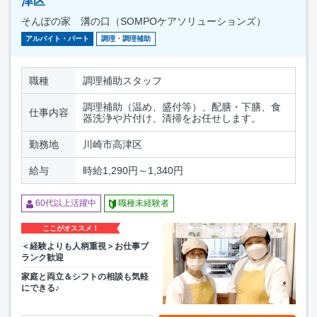
津区
そんぽの家 溝の口（SOMPOケアソリューションズ）
アルバイト・パート
調理・調理補助
職種
調理補助スタッフ
調理補助（温め、盛付等）、配膳・下膳、食
仕事内容
器洗浄や片付け、清掃をお任せします。
勤務地
川崎市高津区
給与
時給1,290円～1,340円
60代以上活躍中
職種未経験者
ここがオススメ！
＜経験よりも人柄重視＞お仕事ブ
ランク歓迎
家庭と両立＆シフトの相談も気軽
にできる♪