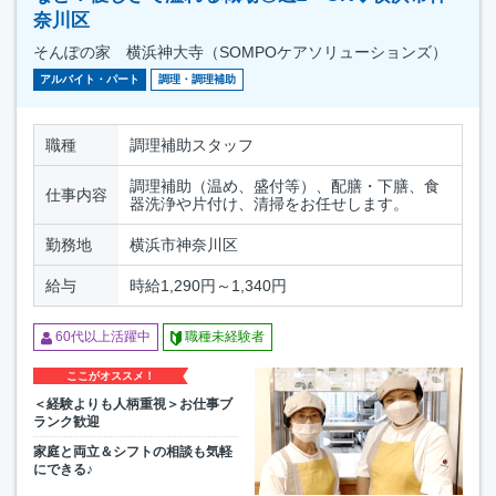
奈川区
そんぽの家 横浜神大寺（SOMPOケアソリューションズ）
アルバイト・パート
調理・調理補助
職種
調理補助スタッフ
調理補助（温め、盛付等）、配膳・下膳、食
仕事内容
器洗浄や片付け、清掃をお任せします。
勤務地
横浜市神奈川区
給与
時給1,290円～1,340円
60代以上活躍中
職種未経験者
ここがオススメ！
＜経験よりも人柄重視＞お仕事ブ
ランク歓迎
家庭と両立＆シフトの相談も気軽
にできる♪