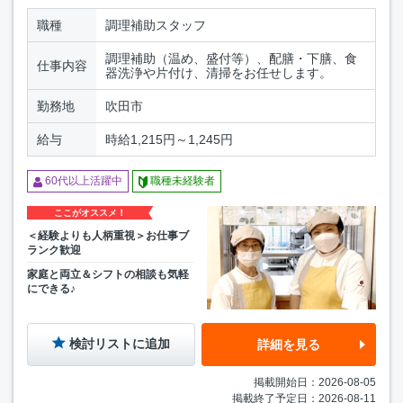
職種
調理補助スタッフ
調理補助（温め、盛付等）、配膳・下膳、食
仕事内容
器洗浄や片付け、清掃をお任せします。
勤務地
吹田市
給与
時給1,215円～1,245円
60代以上活躍中
職種未経験者
ここがオススメ！
＜経験よりも人柄重視＞お仕事ブ
ランク歓迎
家庭と両立＆シフトの相談も気軽
にできる♪
検討リストに追加
詳細を見る
掲載開始日：2026-08-05
掲載終了予定日：2026-08-11