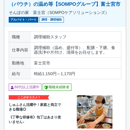
（パウチ）の温め等【SOMPOグループ】富士宮市
そんぽの家 富士宮（SOMPOケアソリューションズ）
アルバイト・パート
調理・調理補助
職種
調理補助スタッフ
調理補助（温め、盛付等）、配膳・下膳、食
仕事内容
器洗浄や片付け、清掃をお任せします。
勤務地
富士宮市
給与
時給1,150円～1,170円
60代以上活躍中
職種未経験者
ここがオススメ！
しゅふさん活躍中！家庭と両立で
きる職場◎
《丁寧な研修有》包丁はあまり使
いません♪