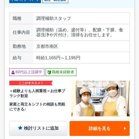
職種
調理補助スタッフ
調理補助（温め、盛付等）、配膳・下膳、食
仕事内容
器洗浄や片付け、清掃をお任せします。
勤務地
京都市南区
給与
時給1,165円～1,195円
60代以上活躍中
職種未経験者
ここがオススメ！
＜経験よりも人柄重視＞お仕事ブ
ランク歓迎
家庭と両立＆シフトの相談も気軽
にできる♪
検討リストに追加
詳細を見る