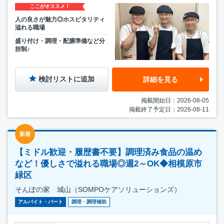
ここがオススメ！
人の良さが魅力◎ホスピタリティ
溢れる職場
盛り付け・調理・配膳準備など分
担制♪
検討リストに追加
詳細を見る
掲載開始日：2026-08-05
掲載終了予定日：2026-08-11
新着
【ミドル歓迎・履歴書不要】調理済み食品の温め
など！優しさで溢れる職場◎週2～OK◆相模原市
緑区
そんぽの家 城山（SOMPOケアソリューションズ）
アルバイト・パート
調理・調理補助