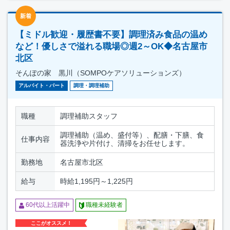
新着
【ミドル歓迎・履歴書不要】調理済み食品の温め
など！優しさで溢れる職場◎週2～OK◆名古屋市
北区
そんぽの家 黒川（SOMPOケアソリューションズ）
アルバイト・パート
調理・調理補助
職種
調理補助スタッフ
調理補助（温め、盛付等）、配膳・下膳、食
仕事内容
器洗浄や片付け、清掃をお任せします。
勤務地
名古屋市北区
給与
時給1,195円～1,225円
60代以上活躍中
職種未経験者
ここがオススメ！