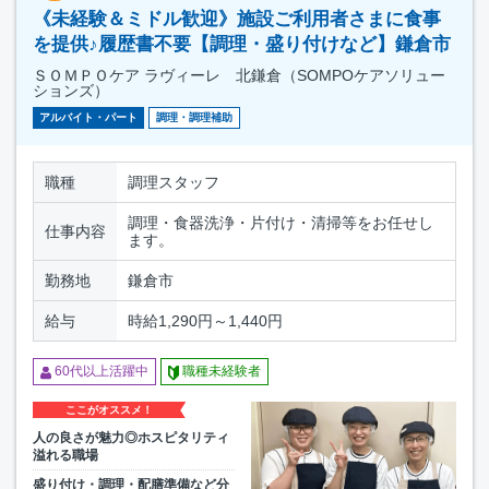
《未経験＆ミドル歓迎》施設ご利用者さまに食事
を提供♪履歴書不要【調理・盛り付けなど】鎌倉市
ＳＯＭＰＯケア ラヴィーレ 北鎌倉（SOMPOケアソリュー
ションズ）
アルバイト・パート
調理・調理補助
職種
調理スタッフ
調理・食器洗浄・片付け・清掃等をお任せし
仕事内容
ます。
勤務地
鎌倉市
給与
時給1,290円～1,440円
60代以上活躍中
職種未経験者
ここがオススメ！
人の良さが魅力◎ホスピタリティ
溢れる職場
盛り付け・調理・配膳準備など分