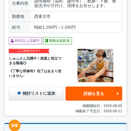
調理補助（温め、盛付等）、配膳・下膳、食
仕事内容
器洗浄や片付け、清掃をお任せします。
勤務地
西東京市
給与
時給1,290円～1,340円
60代以上活躍中
職種未経験者
ここがオススメ！
しゅふさん活躍中！家庭と両立で
きる職場◎
《丁寧な研修有》包丁はあまり使
いません♪
検討リストに追加
詳細を見る
掲載開始日：2026-08-05
掲載終了予定日：2026-08-11
新着