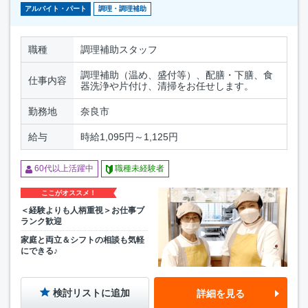
アルバイト・パート
調理・調理補助
職種
調理補助スタッフ
調理補助（温め、盛付等）、配膳・下膳、食
仕事内容
器洗浄や片付け、清掃をお任せします。
勤務地
奈良市
給与
時給1,095円～1,125円
60代以上活躍中
職種未経験者
ここがオススメ！
＜経験よりも人柄重視＞お仕事ブ
ランク歓迎
家庭と両立＆シフトの相談も気軽
にできる♪
検討リストに追加
詳細を見る