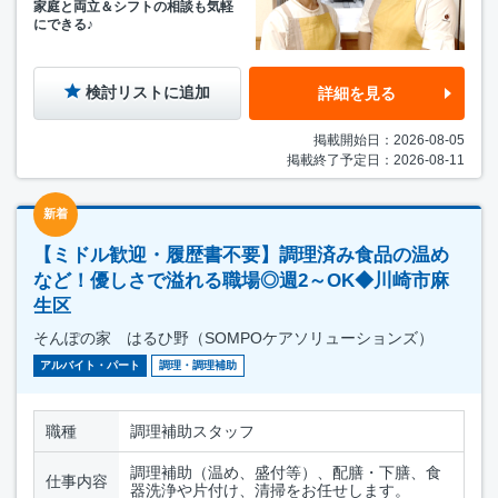
家庭と両立＆シフトの相談も気軽
にできる♪
検討リストに追加
詳細を見る
掲載開始日：2026-08-05
掲載終了予定日：2026-08-11
新着
【ミドル歓迎・履歴書不要】調理済み食品の温め
など！優しさで溢れる職場◎週2～OK◆川崎市麻
生区
そんぽの家 はるひ野（SOMPOケアソリューションズ）
アルバイト・パート
調理・調理補助
職種
調理補助スタッフ
調理補助（温め、盛付等）、配膳・下膳、食
仕事内容
器洗浄や片付け、清掃をお任せします。