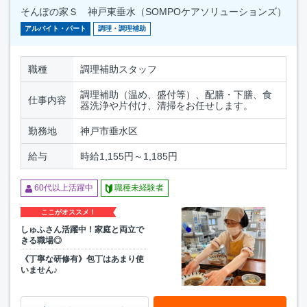
そんぽの家Ｓ 神戸東垂水（SOMPOケアソリューションズ）
アルバイト・パート
調理・調理補助
職種
調理補助スタッフ
調理補助（温め、盛付等）、配膳・下膳、食
仕事内容
器洗浄や片付け、清掃をお任せします。
勤務地
神戸市垂水区
給与
時給1,155円～1,185円
60代以上活躍中
職種未経験者
ここがオススメ！
しゅふさん活躍中！家庭と両立で
きる職場◎
《丁寧な研修有》包丁はあまり使
いません♪