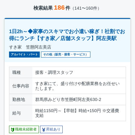
186
検索結果
件
（141〜160件）
1日2h～◆家事のスキマでお小遣い稼ぎ！社割でお
得にランチ【すき家／店舗スタッフ】阿左美駅
すき家 笠懸阿左美店
アルバイト・パート
その他（販売・接客・サービス）
職種
接客・調理スタッフ
すき家にて、盛り付けや配膳業務をお任せい
仕事内容
たします。
勤務地
群馬県みどり市笠懸町阿左美630-2
時給1150円～【早朝】時給+150円 ※交通費
給与
支給
職種未経験者
昇給あり