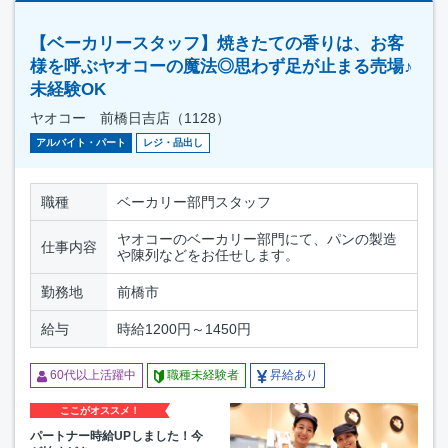
【ベーカリースタッフ】焼きたての香りは、お客
様を呼ぶヤオコーの魔法◎思わず足が止まる売場♪
未経験OK
ヤオコー 前橋日吉店（1128）
アルバイト・パート
レジ・品出し
職種
ベーカリー部門スタッフ
ヤオコーのベーカリー部門にて、パンの製造
仕事内容
や陳列などをお任せします。
勤務地
前橋市
給与
時給1200円～1450円
60代以上活躍中
職種未経験者
昇給あり
ここがオススメ！
パートナー時給UPしました！今