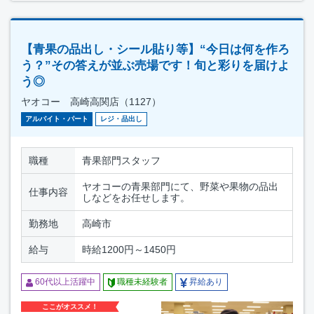
【青果の品出し・シール貼り等】“今日は何を作ろ
う？”その答えが並ぶ売場です！旬と彩りを届けよ
う◎
ヤオコー 高崎高関店（1127）
アルバイト・パート
レジ・品出し
職種
青果部門スタッフ
ヤオコーの青果部門にて、野菜や果物の品出
仕事内容
しなどをお任せします。
勤務地
高崎市
給与
時給1200円～1450円
60代以上活躍中
職種未経験者
昇給あり
ここがオススメ！