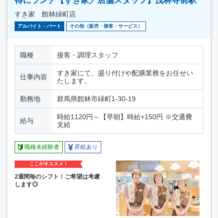
得にランチ【すき家／店舗スタッフ】茂林寺前駅
すき家 館林緑町店
アルバイト・パート
その他（販売・接客・サービス）
職種
接客・調理スタッフ
すき家にて、盛り付けや配膳業務をお任せい
仕事内容
たします。
勤務地
群馬県館林市緑町1-30-19
時給1120円～【早朝】時給+150円 ※交通費
給与
支給
職種未経験者
昇給あり
ここがオススメ！
2週間毎のシフト！ご希望は考慮
します◎