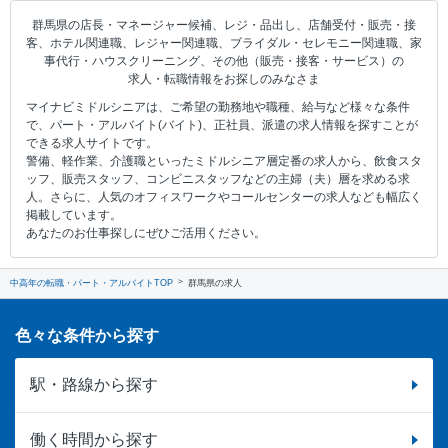
群馬県の店長・マネージャー候補、レジ・品出し、店舗受付・販売・接
客、ホテル関連職、レジャー関連職、ブライダル・セレモニー関連職、家
事代行・ハウスクリーニング、その他（販売・接客・サービス）の
求人・転職情報をお探しのみなさま
マイナビミドルシニアは、ご希望の勤務地や職種、給与など様々な条件
で、パート・アルバイト(バイト)、正社員、派遣の求人情報を探すことが
できる求人サイトです。
警備、軽作業、介護職といったミドルシニア層定番の求人から、飲食スタ
ッフ、販売スタッフ、コンビニスタッフなどの主婦（夫）層を求める求
人。さらに、人気のオフィスワークやコールセンターの求人なども幅広く
掲載しています。
あなたのお仕事探しにぜひご活用ください。
中高年の転職・パート・アルバイトTOP
群馬県の求人
色々な条件から探す
駅・路線から探す
働く時間から探す