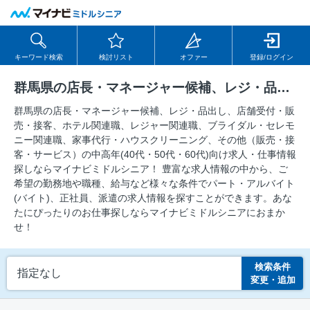
キーワード検索
検討リスト
オファー
登録/ログイン
群馬県の店長・マネージャー候補、レジ・品出し、店舗受付・販売・接客、ホテル関連職、レジャー関連職、ブライダル・セレモニー関連職、家事代行・ハウスクリーニング、その他（販売・接客・サービス）の求人
群馬県の店長・マネージャー候補、レジ・品出し、店舗受付・販
売・接客、ホテル関連職、レジャー関連職、ブライダル・セレモ
ニー関連職、家事代行・ハウスクリーニング、その他（販売・接
客・サービス）の中⾼年(40代・50代・60代)向け求⼈・仕事情報
探しならマイナビミドルシニア！ 豊富な求人情報の中から、ご
希望の勤務地や職種、給与など様々な条件でパート・アルバイト
(バイト)、正社員、派遣の求人情報を探すことができます。あな
たにぴったりのお仕事探しならマイナビミドルシニアにおまか
せ！
検索条件
指定なし
変更・追加