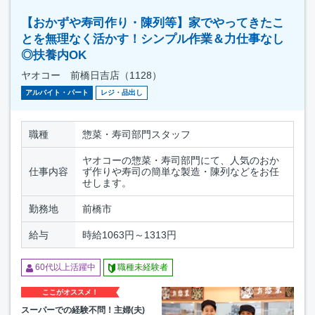
【おかずや寿司作り・陳列等】家でやってきたこ
とを無理なく活かす！シンプル作業＆力仕事なし
◎扶養内OK
ヤオコー 前橋日吉店（1128）
アルバイト・パート
レジ・品出し
職種
惣菜・寿司部門スタッフ
ヤオコーの惣菜・寿司部門にて、人気のおか
仕事内容
ず作りや寿司の簡単な製造・陳列などをお任
せします。
勤務地
前橋市
給与
時給1063円～1313円
60代以上活躍中
職種未経験者
ここがオススメ！
スーパーでの経験不問！主婦(夫)