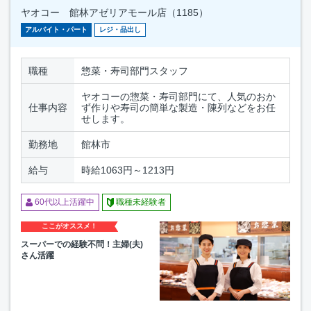
ヤオコー 館林アゼリアモール店（1185）
アルバイト・パート
レジ・品出し
職種
惣菜・寿司部門スタッフ
ヤオコーの惣菜・寿司部門にて、人気のおか
仕事内容
ず作りや寿司の簡単な製造・陳列などをお任
せします。
勤務地
館林市
給与
時給1063円～1213円
60代以上活躍中
職種未経験者
ここがオススメ！
スーパーでの経験不問！主婦(夫)
さん活躍