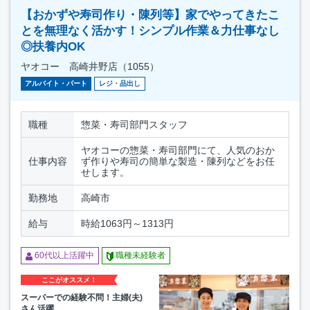
【おかずや寿司作り・陳列等】家でやってきたこ
とを無理なく活かす！シンプル作業＆力仕事なし
◎扶養内OK
ヤオコー 高崎井野店（1055）
アルバイト・パート
レジ・品出し
職種
惣菜・寿司部門スタッフ
ヤオコーの惣菜・寿司部門にて、人気のおか
仕事内容
ず作りや寿司の簡単な製造・陳列などをお任
せします。
勤務地
高崎市
給与
時給1063円～1313円
60代以上活躍中
職種未経験者
ここがオススメ！
スーパーでの経験不問！主婦(夫)
さん活躍