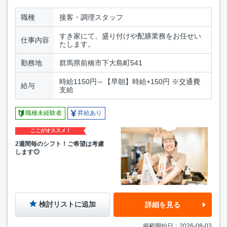
職種
接客・調理スタッフ
すき家にて、盛り付けや配膳業務をお任せい
仕事内容
たします。
勤務地
群馬県前橋市下大島町541
時給1150円～【早朝】時給+150円 ※交通費
給与
支給
職種未経験者
昇給あり
ここがオススメ！
2週間毎のシフト！ご希望は考慮
します◎
検討リストに追加
詳細を見る
掲載開始日：2026-08-03