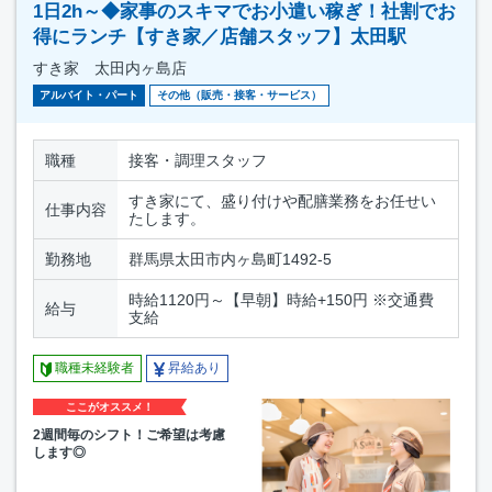
1日2h～◆家事のスキマでお小遣い稼ぎ！社割でお
得にランチ【すき家／店舗スタッフ】太田駅
すき家 太田内ヶ島店
アルバイト・パート
その他（販売・接客・サービス）
職種
接客・調理スタッフ
すき家にて、盛り付けや配膳業務をお任せい
仕事内容
たします。
勤務地
群馬県太田市内ヶ島町1492-5
時給1120円～【早朝】時給+150円 ※交通費
給与
支給
職種未経験者
昇給あり
ここがオススメ！
2週間毎のシフト！ご希望は考慮
します◎