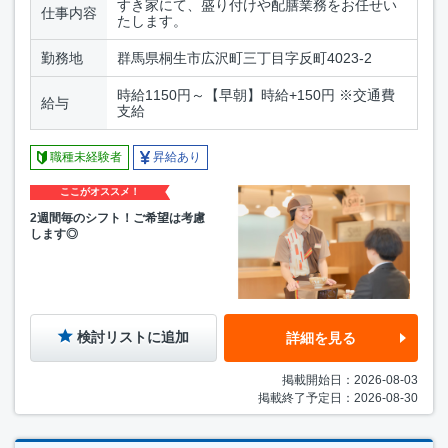
すき家にて、盛り付けや配膳業務をお任せい
仕事内容
たします。
勤務地
群馬県桐生市広沢町三丁目字反町4023-2
時給1150円～【早朝】時給+150円 ※交通費
給与
支給
職種未経験者
昇給あり
ここがオススメ！
2週間毎のシフト！ご希望は考慮
します◎
検討リストに追加
詳細を見る
掲載開始日：2026-08-03
掲載終了予定日：2026-08-30