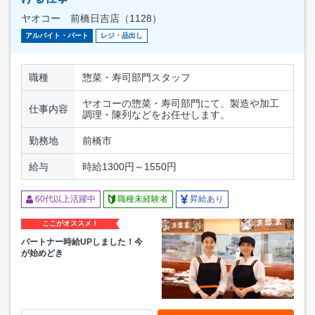
ヤオコー 前橋日吉店（1128）
アルバイト・パート
レジ・品出し
職種
惣菜・寿司部門スタッフ
ヤオコーの惣菜・寿司部門にて、製造や加工
仕事内容
調理・陳列などをお任せします。
勤務地
前橋市
給与
時給1300円～1550円
60代以上活躍中
職種未経験者
昇給あり
ここがオススメ！
パートナー時給UPしました！今
が始めどき