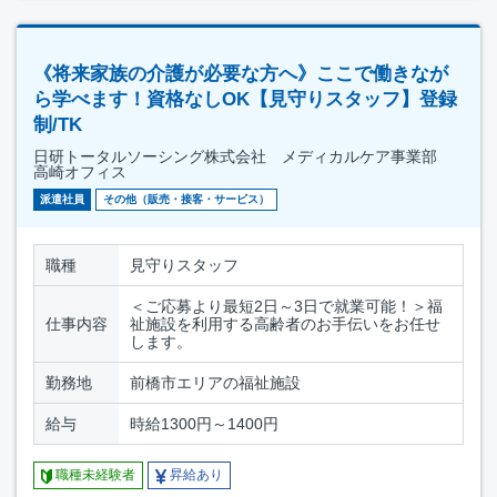
《将来家族の介護が必要な方へ》ここで働きなが
ら学べます！資格なしOK【見守りスタッフ】登録
制/TK
日研トータルソーシング株式会社 メディカルケア事業部
高崎オフィス
派遣社員
その他（販売・接客・サービス）
職種
見守りスタッフ
＜ご応募より最短2日～3日で就業可能！＞福
仕事内容
祉施設を利用する高齢者のお手伝いをお任せ
します。
勤務地
前橋市エリアの福祉施設
給与
時給1300円～1400円
職種未経験者
昇給あり