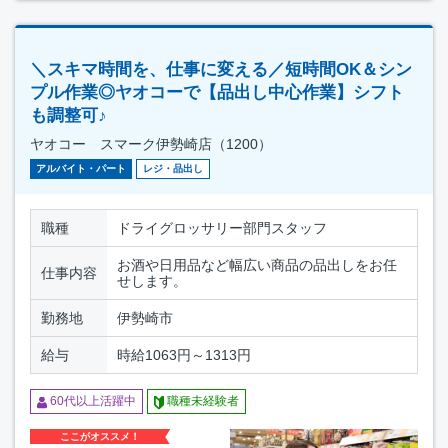
＼スキマ時間を、仕事に変える／短時間OK＆シン
プル作業◎ヤオコーで【品出し中心作業】シフト
も調整可♪
ヤオコー スマーク伊勢崎店（1200）
アルバイト・パート
レジ・品出し
職種
ドライグロッサリー部門スタッフ
お酒や日用品など幅広い商品の品出しをお任
仕事内容
せします。
勤務地
伊勢崎市
給与
時給1063円～1313円
60代以上活躍中
職種未経験者
ここがオススメ！