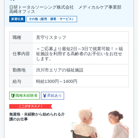
日研トータルソーシング株式会社 メディカルケア事業部
高崎オフィス
派遣社員
その他（販売・接客・サービス）
職種
見守りスタッフ
＜ご応募より最短2日～3日で就業可能！＞福
仕事内容
祉施設を利用する高齢者のお手伝いをお任せ
します。
勤務地
渋川市エリアの福祉施設
給与
時給1300円～1400円
職種未経験者
昇給あり
ここがオススメ！
無資格・未経験から始められる介
護のお仕事