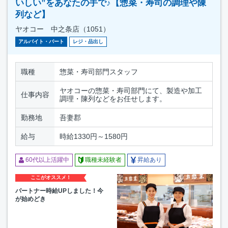
いしい”をあなたの手で♪【惣菜・寿司の調理や陳
列など】
ヤオコー 中之条店（1051）
アルバイト・パート
レジ・品出し
職種
惣菜・寿司部門スタッフ
ヤオコーの惣菜・寿司部門にて、製造や加工
仕事内容
調理・陳列などをお任せします。
勤務地
吾妻郡
給与
時給1330円～1580円
60代以上活躍中
職種未経験者
昇給あり
ここがオススメ！
パートナー時給UPしました！今
が始めどき