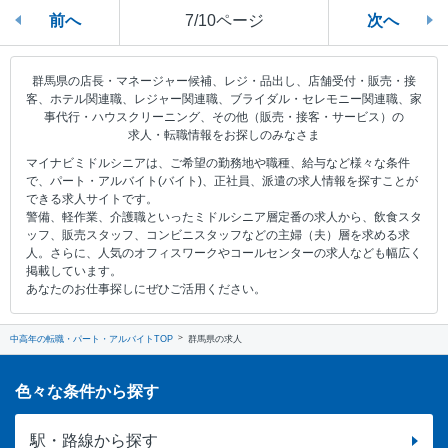
前へ
7/10ページ
次へ
群馬県の店長・マネージャー候補、レジ・品出し、店舗受付・販売・接
客、ホテル関連職、レジャー関連職、ブライダル・セレモニー関連職、家
事代行・ハウスクリーニング、その他（販売・接客・サービス）の
求人・転職情報をお探しのみなさま
マイナビミドルシニアは、ご希望の勤務地や職種、給与など様々な条件
で、パート・アルバイト(バイト)、正社員、派遣の求人情報を探すことが
できる求人サイトです。
警備、軽作業、介護職といったミドルシニア層定番の求人から、飲食スタ
ッフ、販売スタッフ、コンビニスタッフなどの主婦（夫）層を求める求
人。さらに、人気のオフィスワークやコールセンターの求人なども幅広く
掲載しています。
あなたのお仕事探しにぜひご活用ください。
中高年の転職・パート・アルバイトTOP
群馬県の求人
色々な条件から探す
駅・路線から探す