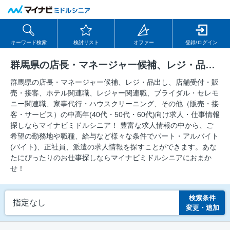
キーワード検索
検討リスト
オファー
登録/ログイン
群馬県の店長・マネージャー候補、レジ・品出し、店舗受付・販売・接客、ホテル関連職、レジャー関連職、ブライダル・セレモニー関連職、家事代行・ハウスクリーニング、その他（販売・接客・サービス）の求人
群馬県の店長・マネージャー候補、レジ・品出し、店舗受付・販
売・接客、ホテル関連職、レジャー関連職、ブライダル・セレモ
ニー関連職、家事代行・ハウスクリーニング、その他（販売・接
客・サービス）の中⾼年(40代・50代・60代)向け求⼈・仕事情報
探しならマイナビミドルシニア！ 豊富な求人情報の中から、ご
希望の勤務地や職種、給与など様々な条件でパート・アルバイト
(バイト)、正社員、派遣の求人情報を探すことができます。あな
たにぴったりのお仕事探しならマイナビミドルシニアにおまか
せ！
検索条件
指定なし
変更・追加