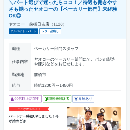
＼パート選びで迷ったらココ！／待遇も働きやす
さも揃ったヤオコーの【ベーカリー部門】未経験
OK◎
ヤオコー 前橋日吉店（1128）
アルバイト・パート
レジ・品出し
職種
ベーカリー部門スタッフ
ヤオコーのベーカリー部門にて、パンの製造
仕事内容
や陳列などをお任せします。
勤務地
前橋市
給与
時給1200円～1450円
60代以上活躍中
職種未経験者
昇給あり
ここがオススメ！
パートナー時給UPしました！今
が始めどき