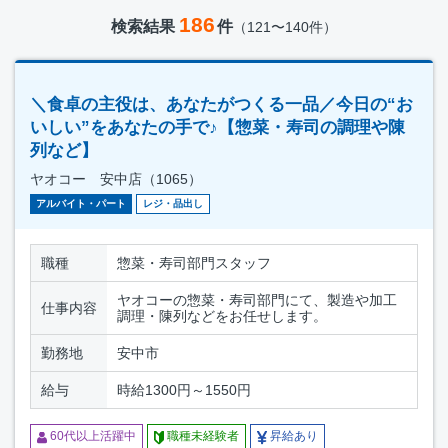
186
検索結果
件
（121〜140件）
＼食卓の主役は、あなたがつくる一品／今日の“お
いしい”をあなたの手で♪【惣菜・寿司の調理や陳
列など】
ヤオコー 安中店（1065）
アルバイト・パート
レジ・品出し
職種
惣菜・寿司部門スタッフ
ヤオコーの惣菜・寿司部門にて、製造や加工
仕事内容
調理・陳列などをお任せします。
勤務地
安中市
給与
時給1300円～1550円
60代以上活躍中
職種未経験者
昇給あり