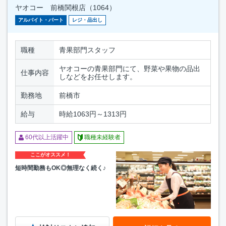
ヤオコー 前橋関根店（1064）
アルバイト・パート
レジ・品出し
職種
青果部門スタッフ
ヤオコーの青果部門にて、野菜や果物の品出
仕事内容
しなどをお任せします。
勤務地
前橋市
給与
時給1063円～1313円
60代以上活躍中
職種未経験者
ここがオススメ！
短時間勤務もOK◎無理なく続く♪