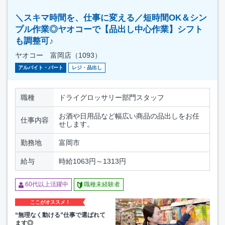
＼スキマ時間を、仕事に変える／短時間OK＆シン
プル作業◎ヤオコーで【品出し中心作業】シフト
も調整可♪
ヤオコー 富岡店（1093）
アルバイト・パート
レジ・品出し
職種
ドライグロッサリー部門スタッフ
お酒や日用品など幅広い商品の品出しをお任
仕事内容
せします。
勤務地
富岡市
給与
時給1063円～1313円
60代以上活躍中
職種未経験者
ここがオススメ！
“無理なく動ける”仕事で選ばれて
ます◎