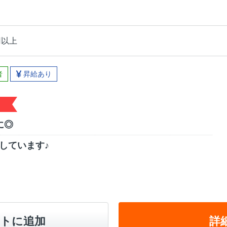
円以上
者
昇給あり
に◎
しています♪
トに追加
詳