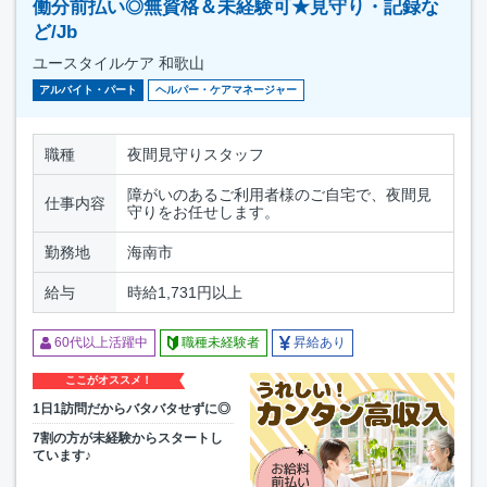
働分前払い◎無資格＆未経験可★見守り・記録な
ど/Jb
ユースタイルケア 和歌山
アルバイト・パート
ヘルパー・ケアマネージャー
職種
夜間見守りスタッフ
障がいのあるご利用者様のご自宅で、夜間見
仕事内容
守りをお任せします。
勤務地
海南市
給与
時給1,731円以上
60代以上活躍中
職種未経験者
昇給あり
ここがオススメ！
1日1訪問だからバタバタせずに◎
7割の方が未経験からスタートし
ています♪