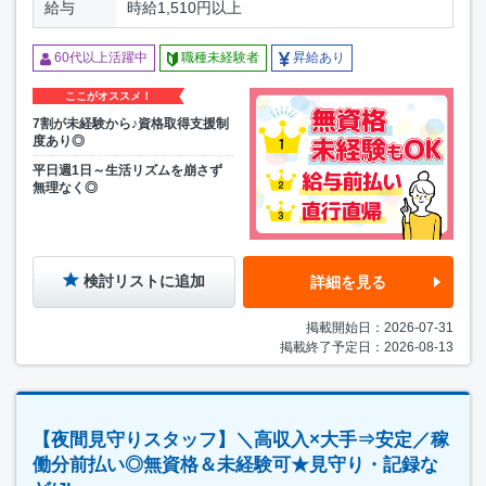
給与
時給1,510円以上
60代以上活躍中
職種未経験者
昇給あり
ここがオススメ！
7割が未経験から♪資格取得支援制
度あり◎
平日週1日～生活リズムを崩さず
無理なく◎
検討リストに追加
詳細を見る
掲載開始日：2026-07-31
掲載終了予定日：2026-08-13
【夜間見守りスタッフ】＼高収入×大手⇒安定／稼
働分前払い◎無資格＆未経験可★見守り・記録な