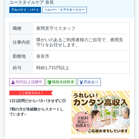
ユースタイルケア 奈良
アルバイト・パート
ヘルパー・ケアマネージャー
職種
夜間見守りスタッフ
障がいのあるご利用者様のご自宅で、夜間見
仕事内容
守りをお任せします。
勤務地
奈良市
給与
時給1,731円以上
60代以上活躍中
職種未経験者
昇給あり
ここがオススメ！
1日1訪問だからバタバタせずに◎
7割の方が未経験からスタートし
ています♪