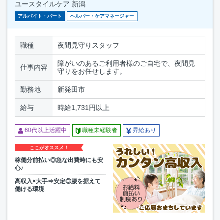
ユースタイルケア 新潟
アルバイト・パート
ヘルパー・ケアマネージャー
職種
夜間見守りスタッフ
障がいのあるご利用者様のご自宅で、夜間見
仕事内容
守りをお任せします。
勤務地
新発田市
給与
時給1,731円以上
60代以上活躍中
職種未経験者
昇給あり
ここがオススメ！
稼働分前払い◎急な出費時にも安
心♪
高収入×大手⇒安定◎腰を据えて
働ける環境