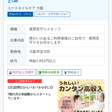
ど/Jb
ユースタイルケア 大阪
アルバイト・パート
ヘルパー・ケアマネージャー
職種
夜間見守りスタッフ
障がいのあるご利用者様のご自宅で、夜間見
仕事内容
守りをお任せします。
勤務地
大阪市淀川区
給与
時給1,831円以上
60代以上活躍中
職種未経験者
昇給あり
ここがオススメ！
1日1訪問だからバタバタせずに◎
7割の方が未経験からスタートし
ています♪