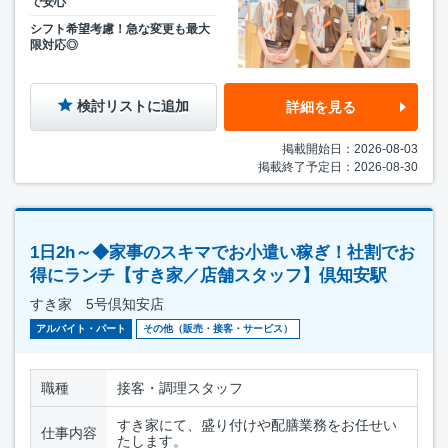
で安心
シフト希望考慮！急な変更も最大
限対応◎
検討リストに追加
詳細を見る
掲載開始日：2026-08-03
掲載終了予定日：2026-08-30
1日2h～◆家事のスキマでお小遣い稼ぎ！社割でお
得にランチ【すき家／店舗スタッフ】倶知安駅
すき家 5号倶知安店
アルバイト・パート
その他（販売・接客・サービス）
職種
接客・調理スタッフ
すき家にて、盛り付けや配膳業務をお任せい
仕事内容
たします。