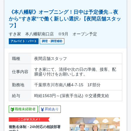
《本八幡駅》オープニング！日中は予定優先→夜
から“すき家”で働く新しい選択♪【夜間店舗スタッ
フ】
すき家 本八幡駅南口店 ※9月 オープン予定
アルバイト・パート
調理・調理補助
職種
夜間店舗スタッフ
すき家にて、清掃や次の日の準備、接客、配
仕事内容
膳盛り付けをお願いします。
勤務地
千葉県市川市南八幡4-7-15 1F部分
給与
時給1563円～(深夜手当込) ※交通費支給
職種未経験者
昇給あり
ここがオススメ！
複数名体制・24h対応の相談部署