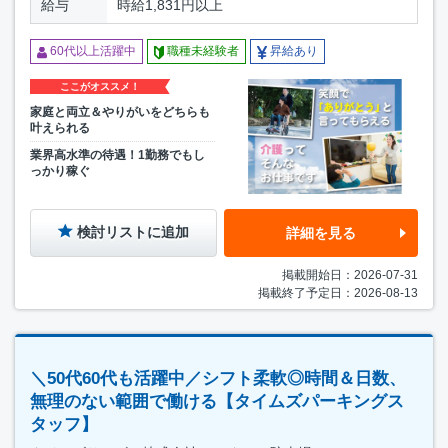
給与
時給1,831円以上
60代以上活躍中
職種未経験者
昇給あり
ここがオススメ！
家庭と両立＆やりがいをどちらも
叶えられる
業界高水準の待遇！1勤務でもし
っかり稼ぐ
検討リストに追加
詳細を見る
掲載開始日：2026-07-31
掲載終了予定日：2026-08-13
＼50代60代も活躍中／シフト柔軟◎時間＆日数、
無理のない範囲で働ける【タイムズパーキングス
タッフ】