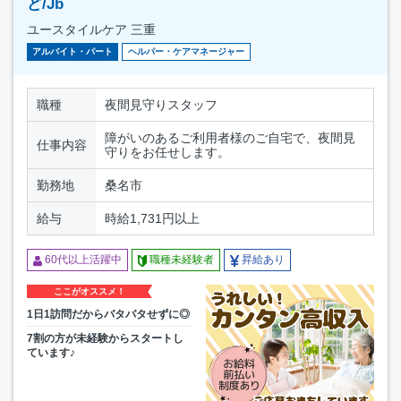
ど/Jb
ユースタイルケア 三重
アルバイト・パート
ヘルパー・ケアマネージャー
職種
夜間見守りスタッフ
障がいのあるご利用者様のご自宅で、夜間見
仕事内容
守りをお任せします。
勤務地
桑名市
給与
時給1,731円以上
60代以上活躍中
職種未経験者
昇給あり
ここがオススメ！
1日1訪問だからバタバタせずに◎
7割の方が未経験からスタートし
ています♪