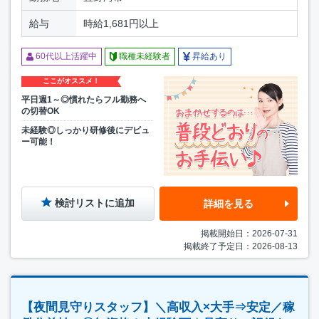
給与
時給1,681円以上
60代以上活躍中
職種未経験者
昇給あり
ここがオススメ！
平日週1～◎慣れたらフル勤務へ
の切替OK
未経験◎しっかり研修後にデビュ
ー可能！
検討リストに追加
詳細を見る
掲載開始日：2026-07-31
掲載終了予定日：2026-08-13
【夜間見守りスタッフ】＼高収入×大手⇒安定／稼