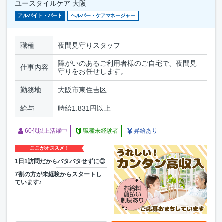
ユースタイルケア 大阪
アルバイト・パート
ヘルパー・ケアマネージャー
職種
夜間見守りスタッフ
障がいのあるご利用者様のご自宅で、夜間見
仕事内容
守りをお任せします。
勤務地
大阪市東住吉区
給与
時給1,831円以上
60代以上活躍中
職種未経験者
昇給あり
ここがオススメ！
1日1訪問だからバタバタせずに◎
7割の方が未経験からスタートし
ています♪