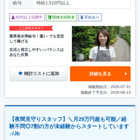
給与
時給1,510円以上
60代以上活躍中
職種未経験者
昇給あり
ここがオススメ！
業界高水準給与！週1～でも安定
して稼げる
生活と両立しやすい♪バランスは
あなた次第
検討リストに追加
詳細を見る
掲載開始日：2026-07-31
掲載終了予定日：2026-08-13
【夜間見守りスタッフ】＼月29万円超も可能／経
験不問◎7割の方が未経験からスタートしています
♪/Jb