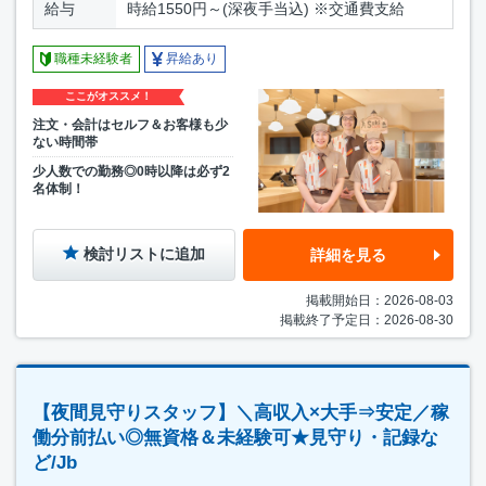
給与
時給1550円～(深夜手当込) ※交通費支給
職種未経験者
昇給あり
ここがオススメ！
注文・会計はセルフ＆お客様も少
ない時間帯
少人数での勤務◎0時以降は必ず2
名体制！
検討リストに追加
詳細を見る
掲載開始日：2026-08-03
掲載終了予定日：2026-08-30
【夜間見守りスタッフ】＼高収入×大手⇒安定／稼
働分前払い◎無資格＆未経験可★見守り・記録な
ど/Jb