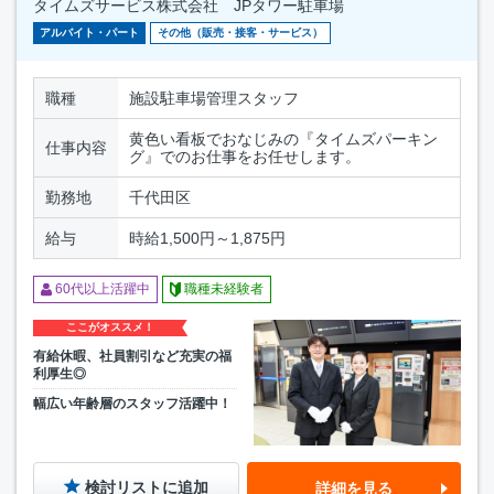
タイムズサービス株式会社 JPタワー駐車場
アルバイト・パート
その他（販売・接客・サービス）
職種
施設駐車場管理スタッフ
黄色い看板でおなじみの『タイムズパーキン
仕事内容
グ』でのお仕事をお任せします。
勤務地
千代田区
給与
時給1,500円～1,875円
60代以上活躍中
職種未経験者
ここがオススメ！
有給休暇、社員割引など充実の福
利厚生◎
幅広い年齢層のスタッフ活躍中！
検討リストに追加
詳細を見る