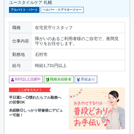
ユースタイルケア 札幌
アルバイト・パート
ヘルパー・ケアマネージャー
職種
在宅見守りスタッフ
障がいのあるご利用者様のご自宅で、夜間見
仕事内容
守りをお任せします。
勤務地
石狩市
給与
時給1,731円以上
60代以上活躍中
職種未経験者
昇給あり
ここがオススメ！
平日週1～◎慣れたらフル勤務へ
の切替OK
未経験◎しっかり研修後にデビュ
ー可能！