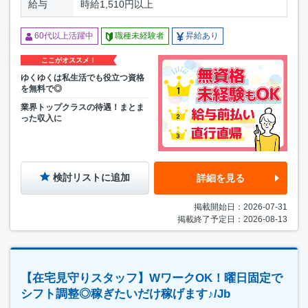
給与
時給1,510円以上
60代以上活躍中
職種未経験者
昇給あり
ここがオススメ！
ゆくゆくは私生活でも役立つ資格
を無料で◎
業界トップクラスの待遇！まとま
った収入に
検討リストに追加
詳細を見る
掲載開始日：2026-07-31
掲載終了予定日：2026-08-13
【在宅見守りスタッフ】WワークOK！曜日固定で
シフト調整◎稼ぎたいだけ稼げます♪/Jb