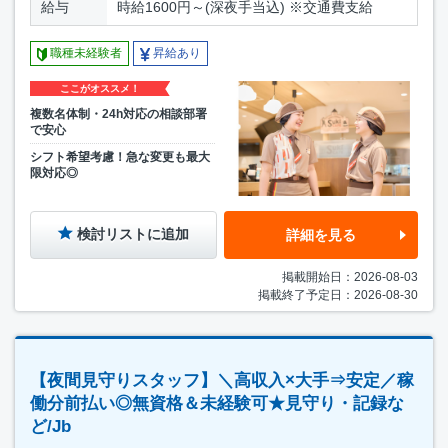
給与
時給1600円～(深夜手当込) ※交通費支給
職種未経験者
昇給あり
ここがオススメ！
複数名体制・24h対応の相談部署
で安心
シフト希望考慮！急な変更も最大
限対応◎
検討リストに追加
詳細を見る
掲載開始日：2026-08-03
掲載終了予定日：2026-08-30
【夜間見守りスタッフ】＼高収入×大手⇒安定／稼
働分前払い◎無資格＆未経験可★見守り・記録な
ど/Jb