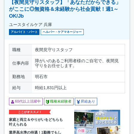
【夜間見守りスタッフ】「あなただからできる」
がここに◎無資格＆未経験から社会貢献！週1～
OK/Jb
ユースタイルケア 兵庫
アルバイト・パート
ヘルパー・ケアマネージャー
職種
夜間見守りスタッフ
障がいのあるご利用者様のご自宅で、夜間見
仕事内容
守りをお任せします。
勤務地
明石市
給与
時給1,831円以上
60代以上活躍中
職種未経験者
昇給あり
ここがオススメ！
家庭と両立＆やりがいをどちらも
叶えられる
業界高水準の待遇！1勤務でもし