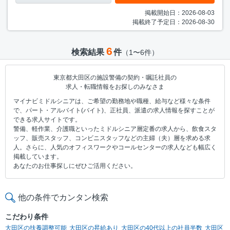
掲載開始日：2026-08-03
掲載終了予定日：2026-08-30
6
検索結果
件
（1〜6件）
東京都大田区の施設警備の契約・嘱託社員の
求人・転職情報をお探しのみなさま
マイナビミドルシニアは、ご希望の勤務地や職種、給与など様々な条件
で、パート・アルバイト(バイト)、正社員、派遣の求人情報を探すことが
できる求人サイトです。
警備、軽作業、介護職といったミドルシニア層定番の求人から、飲食スタ
ッフ、販売スタッフ、コンビニスタッフなどの主婦（夫）層を求める求
人。さらに、人気のオフィスワークやコールセンターの求人なども幅広く
掲載しています。
あなたのお仕事探しにぜひご活用ください。
他の条件でカンタン検索
こだわり条件
大田区の扶養調整可能
大田区の昇給あり
大田区の40代以上の社員半数
大田区