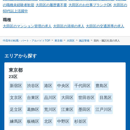
の職種未経験者歓迎
大田区の履歴書不要
大田区のお仕事ブランクOK
大田区の
60代以上活躍中
職種
大田区のマンション管理の求人
大田区の清掃の求人
大田区の交通誘導の求人
中高年の転職・パート・アルバイトTOP
東京都
大田区
施設警備
契約・嘱託社員の求人
エリアから探す
東京都
23区
新宿区
渋谷区
港区
中央区
千代田区
豊島区
文京区
台東区
品川区
大田区
世田谷区
目黒区
足立区
葛飾区
荒川区
江東区
墨田区
江戸川区
練馬区
板橋区
北区
中野区
杉並区