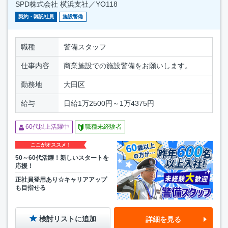
SPD株式会社 横浜支社／YO118
契約・嘱託社員
施設警備
職種
警備スタッフ
仕事内容
商業施設での施設警備をお願いします。
勤務地
大田区
給与
日給1万2500円～1万4375円
60代以上活躍中
職種未経験者
ここがオススメ！
50～60代活躍！新しいスタートを
応援！
正社員登用あり☆キャリアアップ
も目指せる
検討リストに追加
詳細を見る