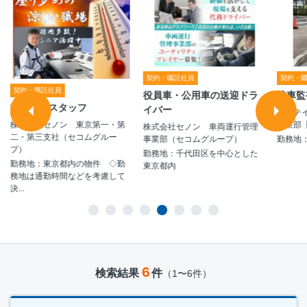
契約・嘱託社員
契約・
契約・嘱託社員
役員車・公用車の送迎ドラ
駐車監
施設警備スタッフ
イバー
シンテ
事業部【A
株式会社セノン 東京第一・第
株式会社セノン 車両運行管理
二・第三支社（セコムグルー
事業部（セコムグループ）
勤務地
プ）
勤務地：千代田区を中心とした
勤務地：東京都内の物件 ◇勤
東京都内
務地は通勤時間などを考慮して
決...
6
検索結果
件
（1〜6件）