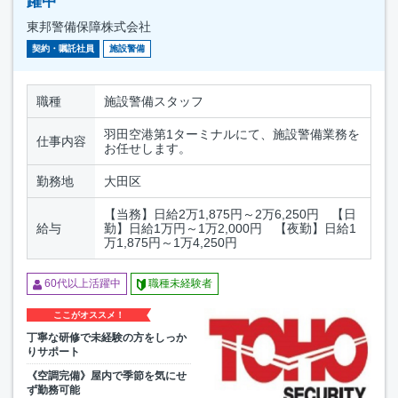
躍中
東邦警備保障株式会社
契約・嘱託社員
施設警備
職種
施設警備スタッフ
羽田空港第1ターミナルにて、施設警備業務を
仕事内容
お任せします。
勤務地
大田区
【当務】日給2万1,875円～2万6,250円 【日
給与
勤】日給1万円～1万2,000円 【夜勤】日給1
万1,875円～1万4,250円
60代以上活躍中
職種未経験者
ここがオススメ！
丁寧な研修で未経験の方をしっか
りサポート
《空調完備》屋内で季節を気にせ
ず勤務可能