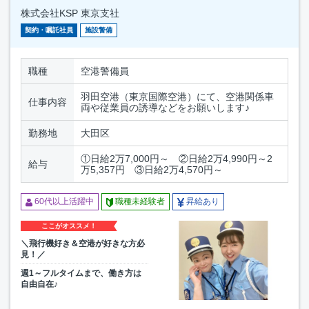
株式会社KSP 東京支社
契約・嘱託社員
施設警備
職種
空港警備員
羽田空港（東京国際空港）にて、空港関係車
仕事内容
両や従業員の誘導などをお願いします♪
勤務地
大田区
①日給2万7,000円～ ②日給2万4,990円～2
給与
万5,357円 ③日給2万4,570円～
60代以上活躍中
職種未経験者
昇給あり
ここがオススメ！
＼飛行機好き＆空港が好きな方必
見！／
週1～フルタイムまで、働き方は
自由自在♪