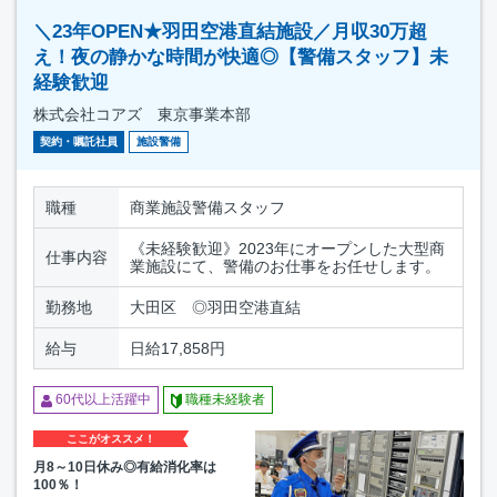
＼23年OPEN★羽田空港直結施設／月収30万超
え！夜の静かな時間が快適◎【警備スタッフ】未
経験歓迎
株式会社コアズ 東京事業本部
契約・嘱託社員
施設警備
職種
商業施設警備スタッフ
《未経験歓迎》2023年にオープンした大型商
仕事内容
業施設にて、警備のお仕事をお任せします。
勤務地
大田区 ◎羽田空港直結
給与
日給17,858円
60代以上活躍中
職種未経験者
ここがオススメ！
月8～10日休み◎有給消化率は
100％！