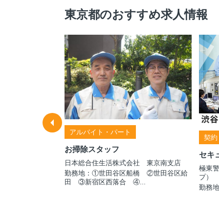
東京都のおすすめ求人情報
アルバイト・パート
契約
お掃除スタッフ
セキ
ス株式会
日本総合住生活株式会社 東京南支店
極東
勤務地：①世田谷区船橋 ②世田谷区給
プ）
田 ③新宿区西落合 ④...
勤務