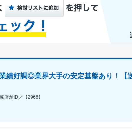
＞業績好調◎業界大手の安定基盤あり！【送
店舗ID／【2968】