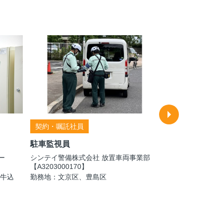
契約・嘱託社員
契約・嘱託社員
駐車監視員
役員車・公用車
ー
シンテイ警備株式会社 放置車両事業部
株式会社セノン 
【A3203000170】
（セコムグループ
「牛込
勤務地：文京区、豊島区
勤務地：千代田区