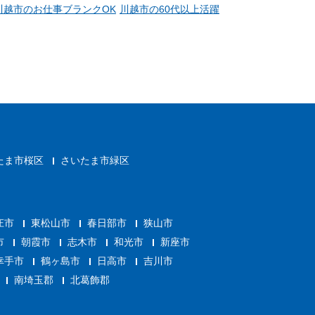
川越市のお仕事ブランクOK
川越市の60代以上活躍
たま市桜区
さいたま市緑区
庄市
東松山市
春日部市
狭山市
市
朝霞市
志木市
和光市
新座市
幸手市
鶴ヶ島市
日高市
吉川市
南埼玉郡
北葛飾郡