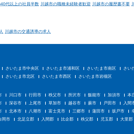
40代以上の社員半数
川越市の職種未経験者歓迎
川越市の履歴書不要
人
川越市の交通誘導の求人
さいたま市中央区
さいたま市浦和区
さいたま市南区
さい
さいたま市北区
さいたま市西区
さいたま市岩槻区
市
川口市
行田市
秩父市
所沢市
飯能市
加須市
本
市
深谷市
上尾市
草加市
越谷市
蕨市
戸田市
入間
市
北本市
八潮市
富士見市
三郷市
蓮田市
坂戸市
白岡市
北足立郡
入間郡
比企郡
秩父郡
児玉郡
大里郡