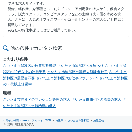
できる求人サイトです。
警備、軽作業、介護職といったミドルシニア層定番の求人から、飲食スタ
ッフ、販売スタッフ、コンビニスタッフなどの主婦（夫）層を求める求
人。さらに、人気のオフィスワークやコールセンターの求人なども幅広く
掲載しています。
あなたのお仕事探しにぜひご活用ください。
他の条件でカンタン検索
こだわり条件
さいたま市浦和区の扶養調整可能
さいたま市浦和区の昇給あり
さいたま市浦
和区の40代以上の社員半数
さいたま市浦和区の職種未経験者歓迎
さいたま市
浦和区の履歴書不要
さいたま市浦和区のお仕事ブランクOK
さいたま市浦和区
の60代以上活躍中
職種
さいたま市浦和区のマンション管理の求人
さいたま市浦和区の清掃の求人
さ
いたま市浦和区の交通誘導の求人
中高年の転職・パート・アルバイトTOP
埼玉県
さいたま市浦和区
施設警備
契約・嘱託社員の求人