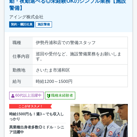
勤・夜勤選べる◎未経験OKのシンプル業務【施設
警備】
アイング株式会社
契約・嘱託社員
施設警備
職種
伊勢丹浦和店での警備スタッフ
巡回や受付など、施設警備業務をお願いしま
仕事内容
す。
勤務地
さいたま市浦和区
給与
時給1200～1500円
60代以上活躍中
職種未経験者
ここがオススメ！
時給1500円も！週3～でも収入し
っかり
異業種出身者多数◎ミドル・シニ
ア活躍中