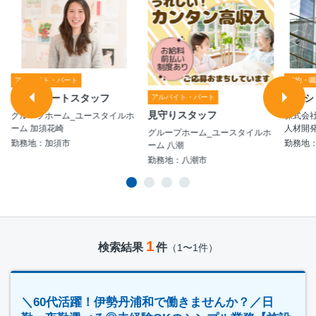
アルバイト・パート
契約・
生活サポートスタッフ
マンシ
アルバイト・パート
見守りスタッフ
グループホーム_ユースタイルホ
株式会社
ーム 加須花崎
人材開発
グループホーム_ユースタイルホ
勤務地：加須市
勤務地
ーム 八潮
勤務地：八潮市
1
検索結果
件
（1〜1件）
＼60代活躍！伊勢丹浦和で働きませんか？／日