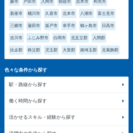
蕨市
戸田市
入間市
朝霞市
志木市
和光市
新座市
桶川市
久喜市
北本市
八潮市
富士見市
三郷市
蓮田市
坂戸市
幸手市
鶴ヶ島市
日高市
吉川市
ふじみ野市
白岡市
北足立郡
入間郡
比企郡
秩父郡
児玉郡
大里郡
南埼玉郡
北葛飾郡
色々な条件から探す
駅・路線から探す
働く時間から探す
活かせるスキル・経験から探す