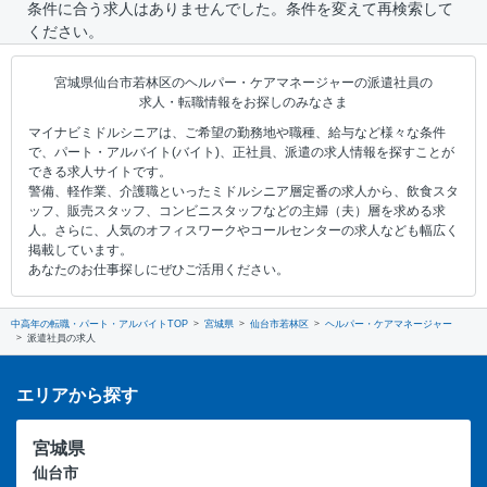
条件に合う求人はありませんでした。条件を変えて再検索して
ください。
宮城県仙台市若林区のヘルパー・ケアマネージャーの派遣社員の
求人・転職情報をお探しのみなさま
マイナビミドルシニアは、ご希望の勤務地や職種、給与など様々な条件
で、パート・アルバイト(バイト)、正社員、派遣の求人情報を探すことが
できる求人サイトです。
警備、軽作業、介護職といったミドルシニア層定番の求人から、飲食スタ
ッフ、販売スタッフ、コンビニスタッフなどの主婦（夫）層を求める求
人。さらに、人気のオフィスワークやコールセンターの求人なども幅広く
掲載しています。
あなたのお仕事探しにぜひご活用ください。
中高年の転職・パート・アルバイトTOP
宮城県
仙台市若林区
ヘルパー・ケアマネージャー
派遣社員の求人
エリアから探す
宮城県
仙台市