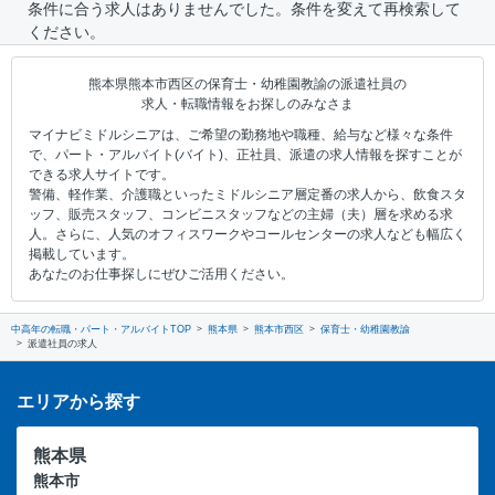
条件に合う求人はありませんでした。条件を変えて再検索して
ください。
熊本県熊本市西区の保育士・幼稚園教諭の派遣社員の
求人・転職情報をお探しのみなさま
マイナビミドルシニアは、ご希望の勤務地や職種、給与など様々な条件
で、パート・アルバイト(バイト)、正社員、派遣の求人情報を探すことが
できる求人サイトです。
警備、軽作業、介護職といったミドルシニア層定番の求人から、飲食スタ
ッフ、販売スタッフ、コンビニスタッフなどの主婦（夫）層を求める求
人。さらに、人気のオフィスワークやコールセンターの求人なども幅広く
掲載しています。
あなたのお仕事探しにぜひご活用ください。
中高年の転職・パート・アルバイトTOP
熊本県
熊本市西区
保育士・幼稚園教諭
派遣社員の求人
エリアから探す
熊本県
熊本市