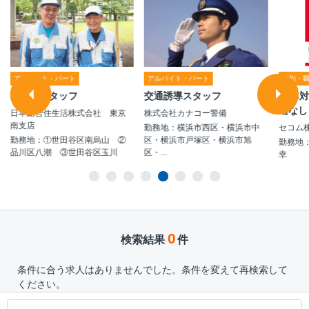
アルバイト・パート
アルバイト・パート
契約・
お掃除スタッフ
交通誘導スタッフ
ATM
送なし
日本総合住生活株式会社 東京
株式会社カナコー警備
南支店
勤務地：横浜市西区・横浜市中
セコム
勤務地：①世田谷区南烏山 ②
区・横浜市戸塚区・横浜市旭
勤務地
品川区八潮 ③世田谷区玉川
区・...
幸
0
検索結果
件
条件に合う求人はありませんでした。条件を変えて再検索して
ください。