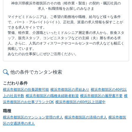
神奈川県横浜市都筑区のその他（軽作業・製造）の契約・嘱託社員の
求人・転職情報をお探しのみなさま
マイナビミドルシニアは、ご希望の勤務地や職種、給与など様々な条件
で、パート・アルバイト(バイト)、正社員、派遣の求人情報を探すことが
できる求人サイトです。
警備、軽作業、介護職といったミドルシニア層定番の求人から、飲食スタ
ッフ、販売スタッフ、コンビニスタッフなどの主婦（夫）層を求める求
人。さらに、人気のオフィスワークやコールセンターの求人なども幅広く
掲載しています。
あなたのお仕事探しにぜひご活用ください。
他の条件でカンタン検索
こだわり条件
横浜市都筑区の扶養調整可能
横浜市都筑区の昇給あり
横浜市都筑区の40代以
上の社員半数
横浜市都筑区の職種未経験者歓迎
横浜市都筑区の履歴書不要
横
浜市都筑区のお仕事ブランクOK
横浜市都筑区の60代以上活躍中
職種
横浜市都筑区のマンション管理の求人
横浜市都筑区の清掃の求人
横浜市都筑
区の交通誘導の求人