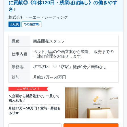
に貢献◎《年休120日・残業ほぼ無し》の働きやす
さ♪
株式会社トーエートレーディング
正社員
その他(営業)
職種
商品開発スタッフ
ペット用品の企画立案から製造、 販売までの
仕事内容
一連の管理をお任せします。
勤務地
堺市堺区 ※「堺駅」徒歩1分／転勤なし
給与
月給27万～50万円
ここがオススメ！
＼企画から製品化まで、一貫して
携われる／
月給27万～50万円！賞与・昇給も
あり★