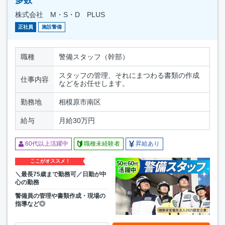
多数
株式会社 M・S・D PLUS
正社員
施設警備
職種
警備スタッフ（幹部）
スタッフの管理、それにまつわる書類の作成
仕事内容
などをお任せします。
勤務地
相模原市南区
給与
月給30万円
60代以上活躍中
職種未経験者
昇給あり
ここがオススメ！
＼最長75歳まで勤務可／日勤が中
心の勤務
警備員の管理や書類作成・現場の
指導など◎