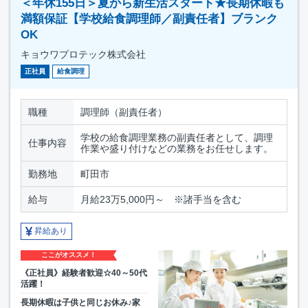
＜年休155日＞夏から新生活スタート★長期休暇も
満額保証【学校給食調理師／副責任者】ブランク
OK
キョウワプロテック株式会社
正社員
給食調理
職種
調理師（副責任者）
学校の給食調理業務の副責任者として、調理
仕事内容
作業や盛り付けなどの業務をお任せします。
勤務地
町田市
給与
月給23万5,000円～ ※諸手当を含む
昇給あり
ここがオススメ！
《正社員》経験者歓迎☆40～50代
活躍！
長期休暇は子供と同じお休み♪家