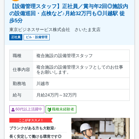
【設備管理スタッフ】正社員／賞与年2回◎施設内
の設備巡回・点検など♪月給32万円も◎川越駅 徒
歩5分
東京ビジネスサービス株式会社 さいたま支店
正社員
ビル・設備管理
職種
複合施設の設備管理スタッフ
複合施設の設備管理スタッフとしてのお仕事
仕事内容
をお願いします。
勤務地
川越市
給与
月給24万円～32万円
60代以上活躍中
職種未経験者
ここがオススメ！
ブランクがある方も大歓迎♪
長く安定して働ける環境です◎