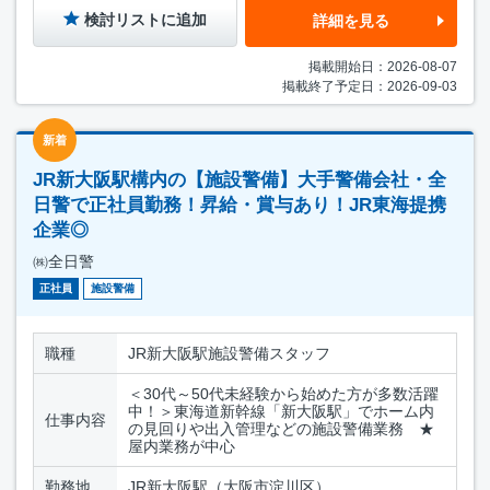
検討リストに追加
詳細を見る
掲載開始日：2026-08-07
掲載終了予定日：2026-09-03
新着
JR新大阪駅構内の【施設警備】大手警備会社・全
日警で正社員勤務！昇給・賞与あり！JR東海提携
企業◎
㈱全日警
正社員
施設警備
職種
JR新大阪駅施設警備スタッフ
＜30代～50代未経験から始めた方が多数活躍
中！＞東海道新幹線「新大阪駅」でホーム内
仕事内容
の見回りや出入管理などの施設警備業務 ★
屋内業務が中心
勤務地
JR新大阪駅（大阪市淀川区）