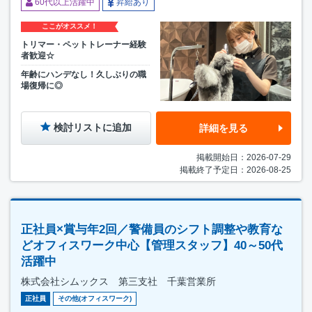
60代以上活躍中
昇給あり
ここがオススメ！
トリマー・ペットトレーナー経験
者歓迎☆
年齢にハンデなし！久しぶりの職
場復帰に◎
検討リストに追加
詳細を見る
掲載開始日：2026-07-29
掲載終了予定日：2026-08-25
正社員×賞与年2回／警備員のシフト調整や教育な
どオフィスワーク中心【管理スタッフ】40～50代
活躍中
株式会社シムックス 第三支社 千葉営業所
正社員
その他(オフィスワーク)