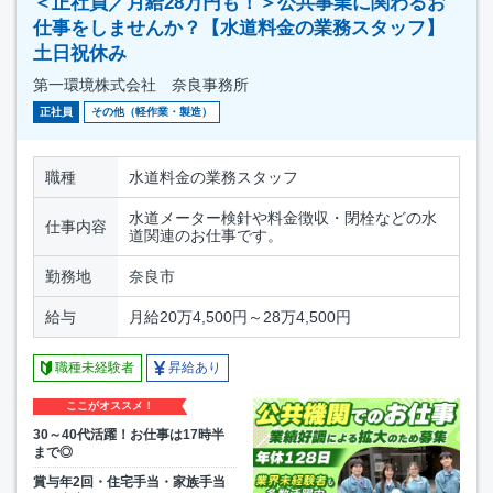
＜正社員／月給28万円も！＞公共事業に関わるお
仕事をしませんか？【水道料金の業務スタッフ】
土日祝休み
第一環境株式会社 奈良事務所
正社員
その他（軽作業・製造）
職種
水道料金の業務スタッフ
水道メーター検針や料金徴収・閉栓などの水
仕事内容
道関連のお仕事です。
勤務地
奈良市
給与
月給20万4,500円～28万4,500円
職種未経験者
昇給あり
ここがオススメ！
30～40代活躍！お仕事は17時半
まで◎
賞与年2回・住宅手当・家族手当