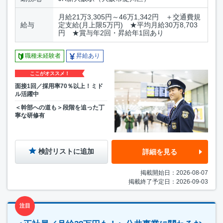
月給21万3,305円～46万1,342円 ＋交通費規
給与
定支給(月上限5万円) ★平均月給30万8,703
円 ★賞与年2回・昇給年1回あり
職種未経験者
昇給あり
ここがオススメ！
面接1回／採用率70％以上！ミド
ル活躍中
＜幹部への道も＞段階を追った丁
寧な研修有
検討リストに追加
詳細を見る
掲載開始日：2026-08-07
掲載終了予定日：2026-09-03
注目