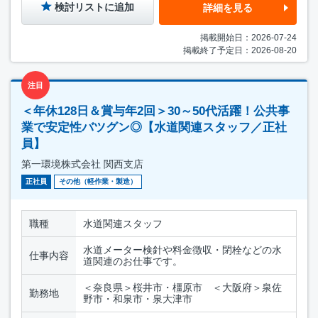
検討リストに追加
詳細を見る
掲載開始日：2026-07-24
掲載終了予定日：2026-08-20
注目
＜年休128日＆賞与年2回＞30～50代活躍！公共事
業で安定性バツグン◎【水道関連スタッフ／正社
員】
第一環境株式会社 関西支店
正社員
その他（軽作業・製造）
職種
水道関連スタッフ
水道メーター検針や料金徴収・閉栓などの水
仕事内容
道関連のお仕事です。
＜奈良県＞桜井市・橿原市 ＜大阪府＞泉佐
勤務地
野市・和泉市・泉大津市