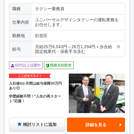
職種
タクシー乗務員
ユニバーサルデザインタクシーの運転業務を
仕事内容
お任せします。
勤務地
杉並区
月給25万6,543円～26万1,294円＋歩合給 ※
給与
固定残業代・深夜手当含む
60代以上活躍中
職種未経験者
ここがオススメ！
入社後4か月間は給与保障30万円
あり◎
学歴経験不問！“人生の再スター
ト”応援！
検討リストに追加
詳細を見る