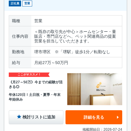
正社員
営業
職種
営業
＜既存の取引先が中心＞ホームセンター・量
仕事内容
販店・専門店などへ、ペット関連商品の提案
営業を担当していただきます。
勤務地
堺市堺区 ※「堺駅」徒歩1分／転勤なし
給与
月給27万～50万円
ここがオススメ！
《月27～50万》今までの経験が活
きる◎
年休120日！土日祝・夏季・年末
年始休み
検討リストに追加
詳細を見る
掲載開始日：2026-07-24