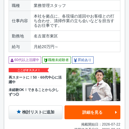
職種
業務管理スタッフ
本社を拠点に、各現場の巡回やお客様との打
仕事内容
ち合わせ、清掃作業の立ち会いなどを担当す
るお仕事です。
勤務地
名古屋市東区
給与
月給20万円～
60代以上活躍中
職種未経験者
昇給あり
ここがオススメ！
再スタートに！50・60代中心に活
躍中
未経験OK！できることから少し
ずつ◎
検討リストに追加
詳細を見る
掲載開始日：2026-07-22