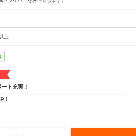
属ドライバーをお任せします。
以上
者
ポート充実！
P！