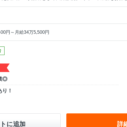
400円～月給34万5,500円
者
業◎
あり！
トに追加
詳