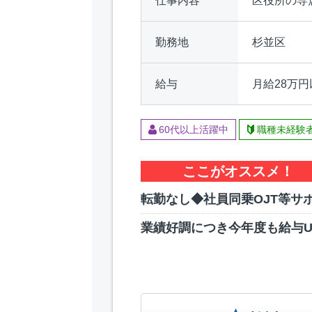
仕事内容
区役所の専
勤務地
杉並区
給与
月給28万円
60代以上活躍中
職種未経験
ここがオススメ！
転勤なし◆社員同乗OJT等サ
業績好調につき今年度も給与U