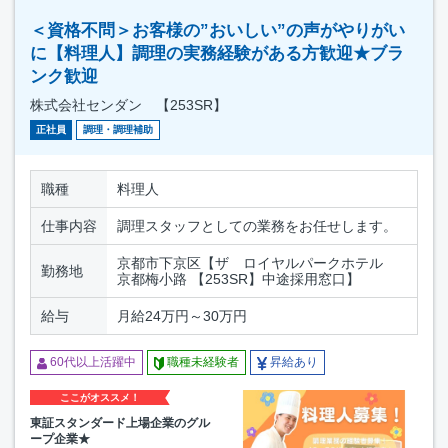
＜資格不問＞お客様の”おいしい”の声がやりがい
に【料理人】調理の実務経験がある方歓迎★ブラ
ンク歓迎
株式会社センダン 【253SR】
正社員
調理・調理補助
職種
料理人
仕事内容
調理スタッフとしての業務をお任せします。
京都市下京区【ザ ロイヤルパークホテル
勤務地
京都梅小路 【253SR】中途採用窓口】
給与
月給24万円～30万円
60代以上活躍中
職種未経験者
昇給あり
ここがオススメ！
東証スタンダード上場企業のグル
ープ企業★