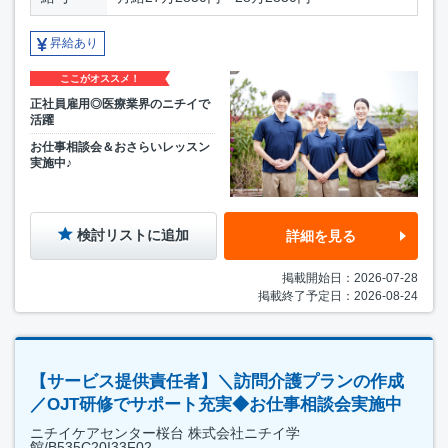
昇給あり
ここがオススメ！
正社員雇用◎医療業界のニチイで
活躍
お仕事相談会＆おさらいレッスン
実施中♪
検討リストに追加
詳細を見る
掲載開始日：2026-07-28
掲載終了予定日：2026-08-24
【サービス提供責任者】＼訪問介護プランの作成
／OJT研修でサポート充実◆お仕事相談会実施中
ニチイケアセンター桜台 株式会社ニチイ学
館/B535C20I33F02