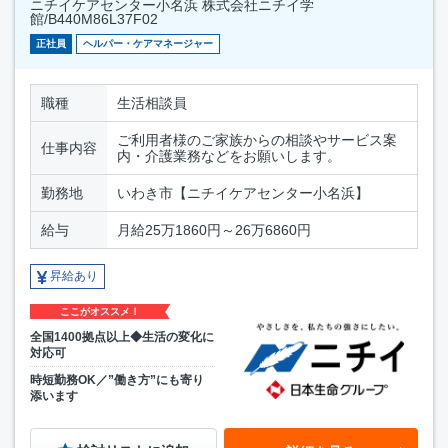
ニチイケアセンター小名浜 株式会社ニチイ学
館/B440M86L37F02
正社員
ヘルパー・ケアマネージャー
職種
生活相談員
ご利用者様のご家族からの相談やサービス案
仕事内容
内・介護業務などをお願いします。
勤務地
いわき市【ニチイケアセンター小名浜】
給与
月給25万1860円～26万6860円
昇給あり
ここがオススメ！
全国1400拠点以上◆生活の変化に
対応可
時短勤務OK／”働き方”にも寄り
添います