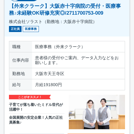
【外来クラーク】大阪赤十字病院の受付・医療事
務♪未経験OK研修充実◎/2711700753-009
株式会社ソラスト（勤務地：大阪赤十字病院）
正社員
医療事務
職種
医療事務（外来クラーク）
患者様の受付やご案内、データ入力などをお
仕事内容
願いします。
勤務地
大阪市天王寺区
給与
月給191800円
ここがオススメ！
子育てが落ち着いたミドル世代が
活躍中！
全国展開の安定企業！人気の正社
員募集♪