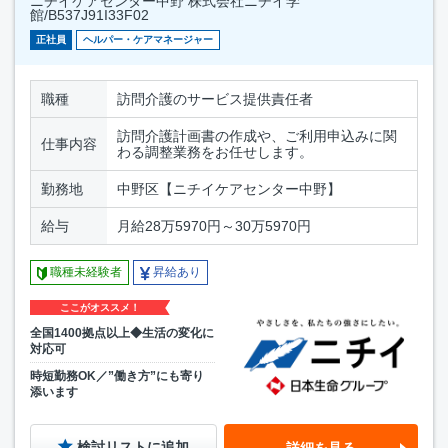
ニチイケアセンター中野 株式会社ニチイ学
館/B537J91I33F02
正社員
ヘルパー・ケアマネージャー
職種
訪問介護のサービス提供責任者
訪問介護計画書の作成や、ご利用申込みに関
仕事内容
わる調整業務をお任せします。
勤務地
中野区【ニチイケアセンター中野】
給与
月給28万5970円～30万5970円
職種未経験者
昇給あり
ここがオススメ！
全国1400拠点以上◆生活の変化に
対応可
時短勤務OK／”働き方”にも寄り
添います
検討リストに追加