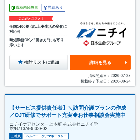
職種未経験者
昇給あり
ここがオススメ！
全国1400拠点以上◆生活の変化に
対応可
時短勤務OK／”働き方”にも寄り
添います
検討リストに追加
詳細を見る
掲載開始日：2026-07-28
掲載終了予定日：2026-08-24
【サービス提供責任者】＼訪問介護プランの作成
／OJT研修でサポート充実◆お仕事相談会実施中
ニチイケアセンター上本町 株式会社ニチイ学
館/B713AE9I33F02
正社員
ヘルパー・ケアマネージャー