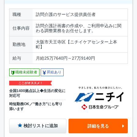
職種
訪問介護のサービス提供責任者
訪問介護計画書の作成や、ご利用申込みに関
仕事内容
わる調整業務をお任せします。
大阪市天王寺区【ニチイケアセンター上本
勤務地
町】
給与
月給25万7640円～27万9140円
職種未経験者
昇給あり
ここがオススメ！
全国1400拠点以上◆生活の変化に
対応可
時短勤務OK／”働き方”にも寄り
添います
検討リストに追加
詳細を見る