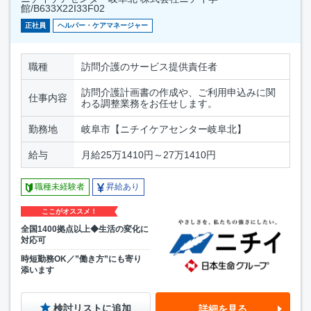
館/B633X22I33F02
正社員
ヘルパー・ケアマネージャー
職種
訪問介護のサービス提供責任者
訪問介護計画書の作成や、ご利用申込みに関
仕事内容
わる調整業務をお任せします。
勤務地
岐阜市【ニチイケアセンター岐阜北】
給与
月給25万1410円～27万1410円
職種未経験者
昇給あり
ここがオススメ！
全国1400拠点以上◆生活の変化に
対応可
時短勤務OK／”働き方”にも寄り
添います
検討リストに追加
詳細を見る