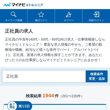
キーワード検索
検討リスト
オファー
登録/ログイン
正社員の求人
正社員の中⾼年(40代・50代・60代)向け求⼈・仕事情報探しなら
マイナビミドルシニア！ 豊富な求人情報の中から、ご希望の勤
務地や職種、給与など様々な条件でパート・アルバイト(バイ
ト)、正社員、派遣の求人情報を探すことができます。あなたに
ぴったりのお仕事探しならマイナビミドルシニアにおまかせ！
検索条件
正社員
変更・追加
1944
検索結果
件
（201〜220件）
終了
残り2日
間近