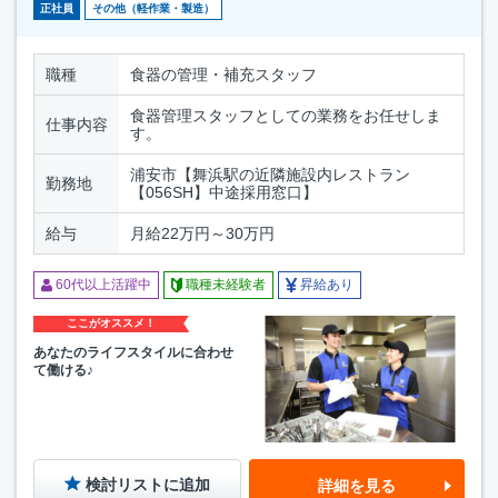
正社員
その他（軽作業・製造）
職種
食器の管理・補充スタッフ
食器管理スタッフとしての業務をお任せしま
仕事内容
す。
浦安市【舞浜駅の近隣施設内レストラン
勤務地
【056SH】中途採用窓口】
給与
月給22万円～30万円
60代以上活躍中
職種未経験者
昇給あり
ここがオススメ！
あなたのライフスタイルに合わせ
て働ける♪
検討リストに追加
詳細を見る