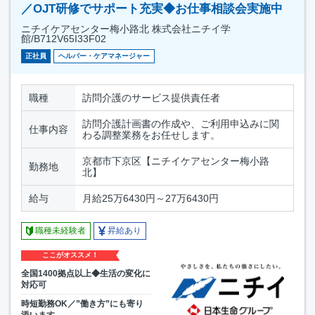
／OJT研修でサポート充実◆お仕事相談会実施中
ニチイケアセンター梅小路北 株式会社ニチイ学
館/B712V65I33F02
正社員
ヘルパー・ケアマネージャー
職種
訪問介護のサービス提供責任者
訪問介護計画書の作成や、ご利用申込みに関
仕事内容
わる調整業務をお任せします。
京都市下京区【ニチイケアセンター梅小路
勤務地
北】
給与
月給25万6430円～27万6430円
職種未経験者
昇給あり
ここがオススメ！
全国1400拠点以上◆生活の変化に
対応可
時短勤務OK／”働き方”にも寄り
添います