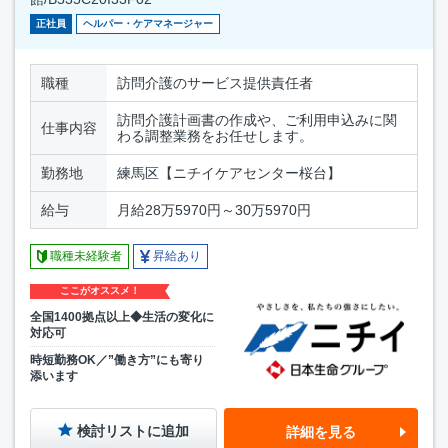
正社員
ヘルパー・ケアマネージャー
職種
訪問介護のサービス提供責任者
訪問介護計画書の作成や、ご利用申込みに関
仕事内容
わる調整業務をお任せします。
勤務地
練馬区【ニチイケアセンター桜台】
給与
月給28万5970円～30万5970円
職種未経験者
昇給あり
ここがオススメ！
全国1400拠点以上◆生活の変化に
対応可
時短勤務OK／”働き方”にも寄り
添います
検討リストに追加
詳細を見る