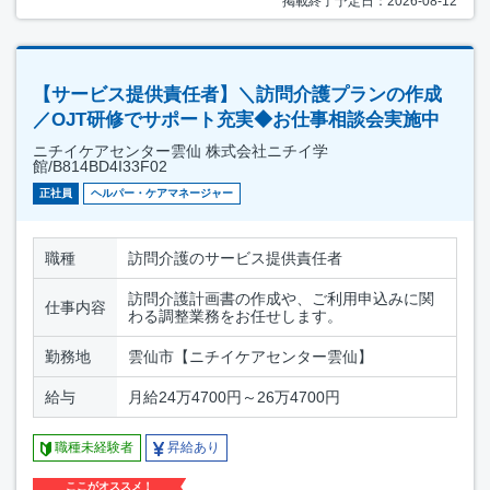
掲載終了予定日：2026-08-12
【サービス提供責任者】＼訪問介護プランの作成
／OJT研修でサポート充実◆お仕事相談会実施中
ニチイケアセンター雲仙 株式会社ニチイ学
館/B814BD4I33F02
正社員
ヘルパー・ケアマネージャー
職種
訪問介護のサービス提供責任者
訪問介護計画書の作成や、ご利用申込みに関
仕事内容
わる調整業務をお任せします。
勤務地
雲仙市【ニチイケアセンター雲仙】
給与
月給24万4700円～26万4700円
職種未経験者
昇給あり
ここがオススメ！