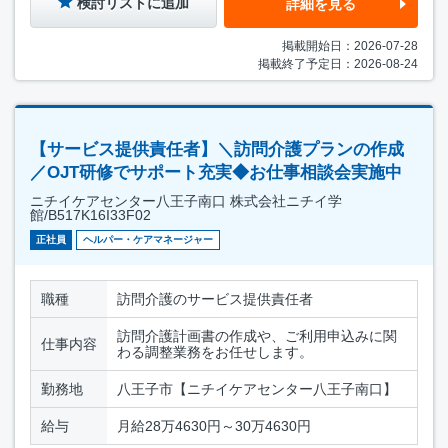
検討リストに追加
詳細を見る
掲載開始日：2026-07-28
掲載終了予定日：2026-08-24
【サービス提供責任者】＼訪問介護プランの作成
／OJT研修でサポート充実◆お仕事相談会実施中
ニチイケアセンター八王子南口 株式会社ニチイ学
館/B517K16I33F02
正社員
ヘルパー・ケアマネージャー
職種
訪問介護のサービス提供責任者
訪問介護計画書の作成や、ご利用申込みに関
仕事内容
わる調整業務をお任せします。
勤務地
八王子市【ニチイケアセンター八王子南口】
給与
月給28万4630円～30万4630円