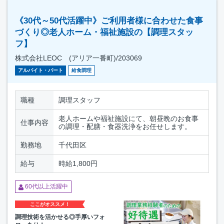
《30代～50代活躍中》ご利用者様に合わせた食事
づくり◎老人ホーム・福祉施設の【調理スタッ
フ】
株式会社LEOC (アリア一番町)/203069
アルバイト・パート
給食調理
職種
調理スタッフ
老人ホームや福祉施設にて、朝昼晩のお食事
仕事内容
の調理・配膳・食器洗浄をお任せします。
勤務地
千代田区
給与
時給1,800円
60代以上活躍中
ここがオススメ！
調理技術を活かせる◎手厚いフォ