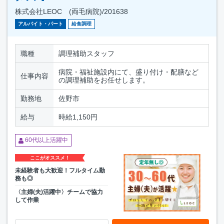
株式会社LEOC (両毛病院)/201638
アルバイト・パート
給食調理
職種
調理補助スタッフ
病院・福祉施設内にて、盛り付け・配膳など
仕事内容
の調理補助をお任せします。
勤務地
佐野市
給与
時給1,150円
60代以上活躍中
ここがオススメ！
未経験者も大歓迎！フルタイム勤
務も◎
〈主婦(夫)活躍中〉チームで協力
して作業