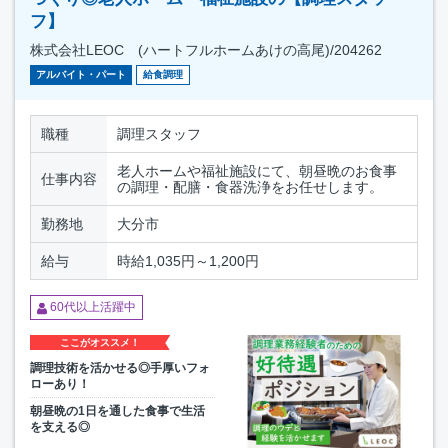
フ】
株式会社LEOC (ハートフルホームあけの高尾)/204262
アルバイト・パート
給食調理
職種
調理スタッフ
老人ホームや福祉施設にて、朝昼晩のお食事
仕事内容
の調理・配膳・食器洗浄をお任せします。
勤務地
大分市
給与
時給1,035円～1,200円
60代以上活躍中
ここがオススメ！
調理技術を活かせる◎手厚いフォ
ローあり！
朝昼晩の1日を通した食事で生活
を支える◎