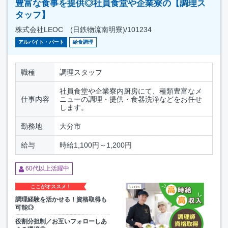
豊富な食事を提供◎社員食堂や企業寮の【調理ス
タッフ】
株式会社LEOC (日鉄物流南明寮)/101234
アルバイト・パート
給食調理
職種
調理スタッフ
社員食堂や企業寮内厨房にて、種類豊富なメ
仕事内容
ニューの調理・提供・食器洗浄などをお任せ
します。
勤務地
大分市
給与
時給1,100円～1,200円
60代以上活躍中
ここがオススメ！
調理経験を活かせる！資格取得も
可能◎
役割分担制／お互いフォローしあ