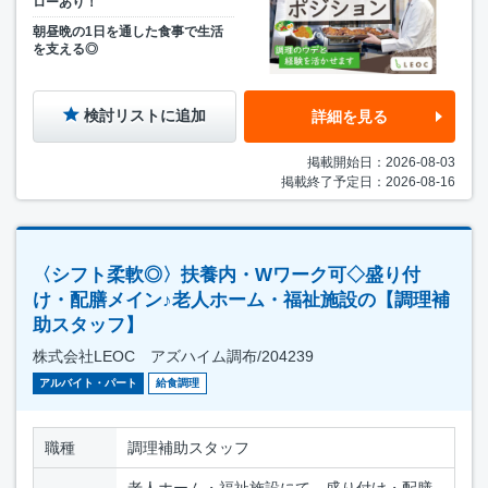
ローあり！
朝昼晩の1日を通した食事で生活
を支える◎
検討リストに追加
詳細を見る
掲載開始日：2026-08-03
掲載終了予定日：2026-08-16
〈シフト柔軟◎〉扶養内・Wワーク可◇盛り付
け・配膳メイン♪老人ホーム・福祉施設の【調理補
助スタッフ】
株式会社LEOC アズハイム調布/204239
アルバイト・パート
給食調理
職種
調理補助スタッフ
老人ホーム・福祉施設にて、盛り付け・配膳