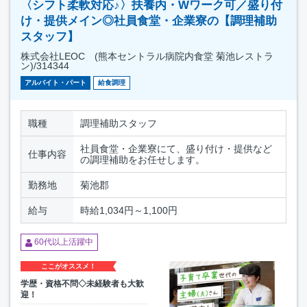
〈シフト柔軟対応♪〉扶養内・Wワーク可／盛り付
け・提供メイン◎社員食堂・企業寮の【調理補助
スタッフ】
株式会社LEOC (熊本セントラル病院内食堂 菊池レストラ
ン)/314344
アルバイト・パート
給食調理
職種
調理補助スタッフ
社員食堂・企業寮にて、盛り付け・提供など
仕事内容
の調理補助をお任せします。
勤務地
菊池郡
給与
時給1,034円～1,100円
60代以上活躍中
ここがオススメ！
学歴・資格不問◇未経験者も大歓
迎！