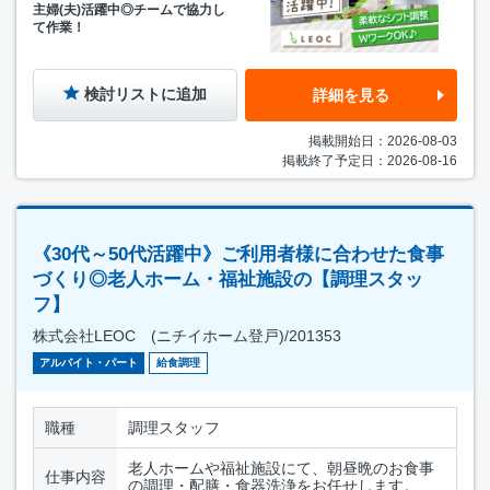
主婦(夫)活躍中◎チームで協力し
て作業！
検討リストに追加
詳細を見る
掲載開始日：2026-08-03
掲載終了予定日：2026-08-16
《30代～50代活躍中》ご利用者様に合わせた食事
づくり◎老人ホーム・福祉施設の【調理スタッ
フ】
株式会社LEOC (ニチイホーム登戸)/201353
アルバイト・パート
給食調理
職種
調理スタッフ
老人ホームや福祉施設にて、朝昼晩のお食事
仕事内容
の調理・配膳・食器洗浄をお任せします。