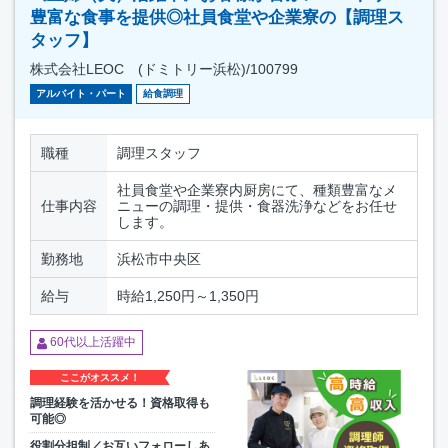
豊富な食事を提供◎社員食堂や企業寮の【調理ス
タッフ】
株式会社LEOC (ドミトリー浜松)/100799
アルバイト・パート
給食調理
職種
調理スタッフ
社員食堂や企業寮内厨房にて、種類豊富なメ
仕事内容
ニューの調理・提供・食器洗浄などをお任せ
します。
勤務地
浜松市中央区
給与
時給1,250円～1,350円
60代以上活躍中
ここがオススメ！
調理経験を活かせる！資格取得も
可能◎
役割分担制／お互いフォローしあ