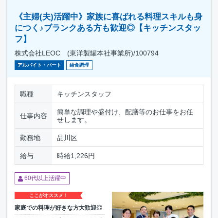
《主婦(夫)活躍中》家族に喜ばれる料理スキルも身
につく♪ブランクある方も歓迎◎【キッチンスタッ
フ】
株式会社LEOC (東洋製罐本社事業所)/100794
アルバイト・パート
給食調理
職種
キッチンスタッフ
簡単な調理や盛付け、配膳等のお仕事をお任
仕事内容
せします。
勤務地
品川区
給与
時給1,226円
60代以上活躍中
ここがオススメ！
家庭での料理が好きな方大歓迎◎