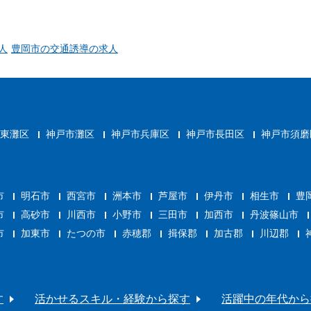
人
豊岡市の交通誘導の求人
東灘区
神戸市灘区
神戸市兵庫区
神戸市長田区
神戸市須磨
市
明石市
西宮市
洲本市
芦屋市
伊丹市
相生市
豊
市
高砂市
川西市
小野市
三田市
加西市
丹波篠山市
市
加東市
たつの市
赤穂郡
揖保郡
加古郡
川辺郡
す
活かせるスキル・経験から探す
活躍中の年代から