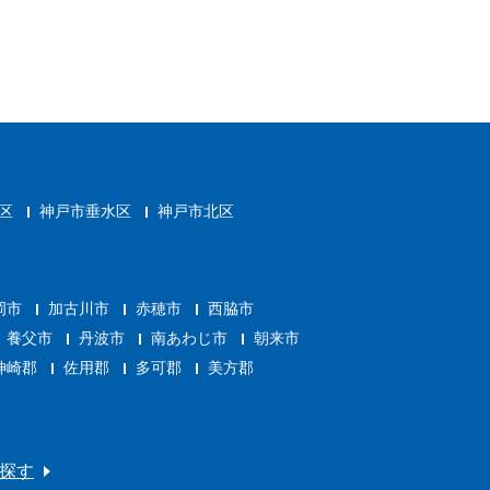
区
神戸市垂水区
神戸市北区
岡市
加古川市
赤穂市
西脇市
養父市
丹波市
南あわじ市
朝来市
神崎郡
佐用郡
多可郡
美方郡
探す