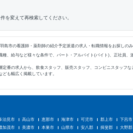
条件を変えて再検索してください。
羽島市の看護師・薬剤師の紹介予定派遣の
求人・転職情報をお探しのみ
職種、給与など様々な条件で、パート・アルバイト(バイト)、正社員、
層定番の求人から、飲食スタッフ、販売スタッフ、コンビニスタッフな
なども幅広く掲載しています。
多治見市
高山市
恵那市
海津市
可児市
郡上市
下呂市
濃加茂市
美濃市
本巣市
山県市
安八郡
揖斐郡
大野郡