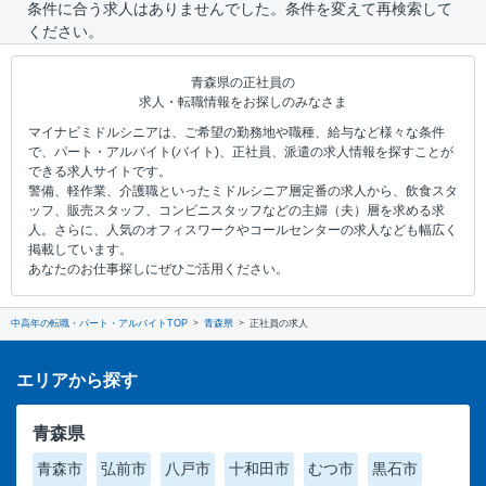
条件に合う求人はありませんでした。条件を変えて再検索して
ください。
青森県の正社員の
求人・転職情報をお探しのみなさま
マイナビミドルシニアは、ご希望の勤務地や職種、給与など様々な条件
で、パート・アルバイト(バイト)、正社員、派遣の求人情報を探すことが
できる求人サイトです。
警備、軽作業、介護職といったミドルシニア層定番の求人から、飲食スタ
ッフ、販売スタッフ、コンビニスタッフなどの主婦（夫）層を求める求
人。さらに、人気のオフィスワークやコールセンターの求人なども幅広く
掲載しています。
あなたのお仕事探しにぜひご活用ください。
中高年の転職・パート・アルバイトTOP
青森県
正社員の求人
エリアから探す
青森県
青森市
弘前市
八戸市
十和田市
むつ市
黒石市